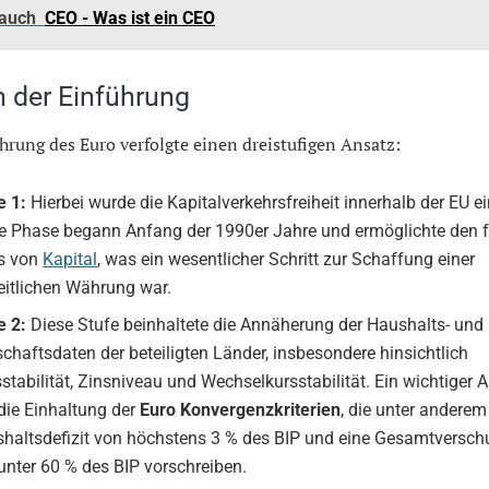
 auch
CEO - Was ist ein CEO
n der Einführung
hrung des Euro verfolgte einen dreistufigen Ansatz:
e 1:
Hierbei wurde die Kapitalverkehrsfreiheit innerhalb der EU ei
e Phase begann Anfang der 1990er Jahre und ermöglichte den f
s von
Kapital
, was ein wesentlicher Schritt zur Schaffung einer
eitlichen Währung war.
e 2:
Diese Stufe beinhaltete die Annäherung der Haushalts- und
schaftsdaten der beteiligten Länder, insbesondere hinsichtlich
sstabilität, Zinsniveau und Wechselkursstabilität. Ein wichtiger 
die Einhaltung der
Euro Konvergenzkriterien
, die unter anderem
haltsdefizit von höchstens 3 % des BIP und eine Gesamtversc
unter 60 % des BIP vorschreiben.