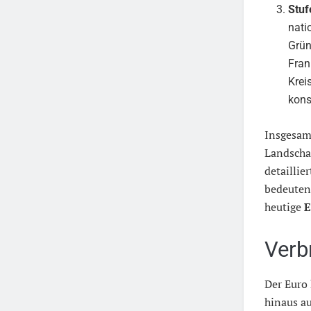
Stuf
nati
Grü
Fran
Krei
kons
Insgesam
Landscha
detaillie
bedeuten
heutige
E
Verb
Der Euro 
hinaus a