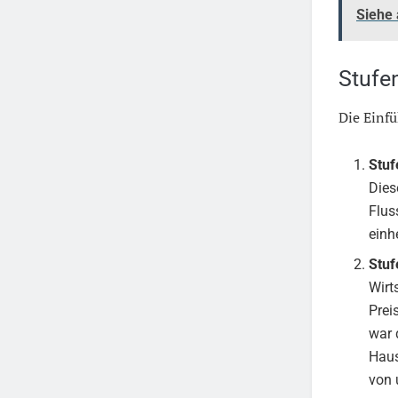
Siehe
Stufe
Die Einfü
Stuf
Dies
Flus
einh
Stuf
Wirt
Prei
war 
Haus
von 