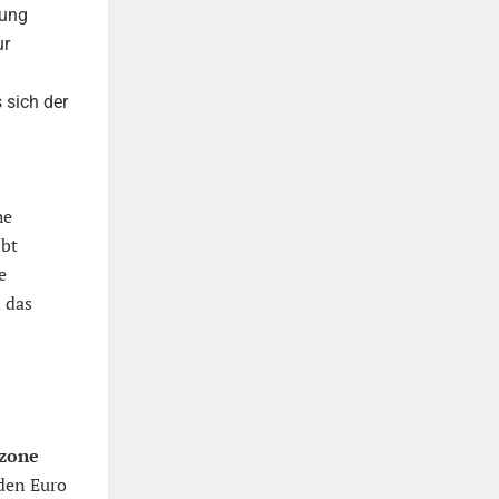
zung
ur
 sich der
he
ibt
e
 das
zone
den Euro