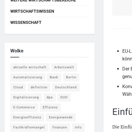
WIRTSCHAFTSWISSEN
WISSENSCHAFT
Wolke
EU-L
könn
aktuelle wirtschaft
Arbeitswelt
Der 
genu
Automatisierung
Bank
Berlin
Konv
Cloud
definition
Deutschland
Währ
Digitalisierung
dpa
DUH
E-Commerce
Effizienz
Einf
Energieeffizienz
Energiewende
Die Einfü
Fachkräftemangel
finanzen
Info