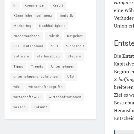
europäisc
ki
Kommentar
Kredit
eine Währ
Künstliche Intelligenz
logistik
Veränder
Union erf
Marketing
Nachhaltigkeit
Niedersachsen
Politik
Ratgeber
Entst
RTL Deutschland
SEO
Sicherheit
Die
Ents
Software
stellenabbau
Steuern
Kapitalve
Tipps
Trends
Unternehmen
Beginn ei
unternehmensnachrichten
USA
Schaffun
breiteren
wiki
wirtschaftsbegriffe
Ziel es w
wirtschaftswiki
wirtschaftswissen
Bestrebun
wissen
Zukunft
Herausfor
Entschei