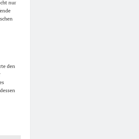
icht nur
fende
ischen
rte den
r
es
 dessen