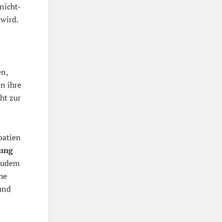
nicht-
wird.
en,
n ihre
ht zur
oatien
ung
 zudem
he
und