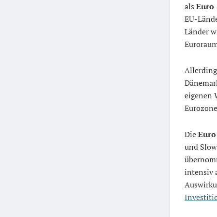
als
Euro
EU-Länder
Länder w
Euroraum 
Allerdin
Dänemark 
eigenen W
Eurozone
Die
Euro
und Slow
übernomm
intensiv
Auswirku
Investit