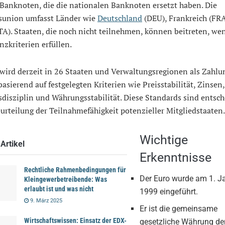
 Banknoten, die die nationalen Banknoten ersetzt haben. Die
union umfasst Länder wie
Deutschland
(DEU), Frankreich (FR
ITA). Staaten, die noch nicht teilnehmen, können beitreten, wen
zkriterien erfüllen.
wird derzeit in 26 Staaten und Verwaltungsregionen als Zahlu
basierend auf festgelegten Kriterien wie Preisstabilität, Zinsen,
disziplin und Währungsstabilität. Diese Standards sind entsc
eurteilung der Teilnahmefähigkeit potenzieller Mitgliedstaaten.
Wichtige
Artikel
Erkenntnisse
Rechtliche Rahmenbedingungen für
Der Euro wurde am 1. J
Kleingewerbetreibende: Was
erlaubt ist und was nicht
1999 eingeführt.
9. März 2025
Er ist die gemeinsame
Wirtschaftswissen: Einsatz der EDX-
gesetzliche Währung de