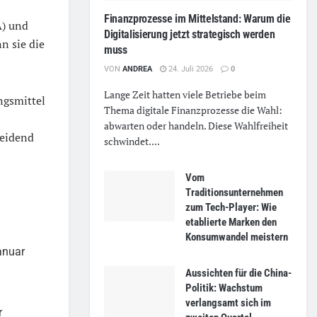
Finanzprozesse im Mittelstand: Warum die
A) und
Digitalisierung jetzt strategisch werden
n sie die
muss
VON
ANDREA
24. Juli 2026
0
Lange Zeit hatten viele Betriebe beim
ngsmittel
Thema digitale Finanzprozesse die Wahl:
abwarten oder handeln. Diese Wahlfreiheit
heidend
schwindet....
Vom
Traditionsunternehmen
zum Tech-Player: Wie
etablierte Marken den
Konsumwandel meistern
anuar
Aussichten für die China-
Politik: Wachstum
verlangsamt sich im
r