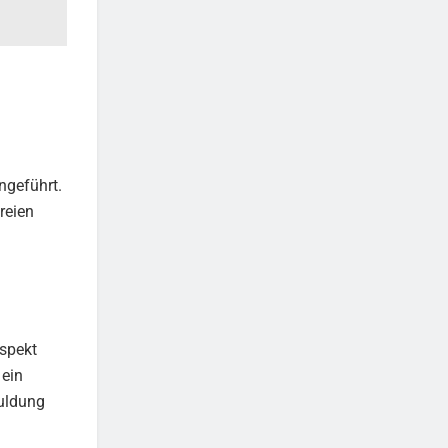
ngeführt.
reien
Aspekt
 ein
huldung