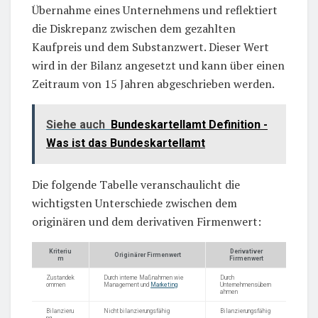
Übernahme eines Unternehmens und reflektiert
die Diskrepanz zwischen dem gezahlten
Kaufpreis und dem Substanzwert. Dieser Wert
wird in der Bilanz angesetzt und kann über einen
Zeitraum von 15 Jahren abgeschrieben werden.
Siehe auch
Bundeskartellamt Definition -
Was ist das Bundeskartellamt
Die folgende Tabelle veranschaulicht die
wichtigsten Unterschiede zwischen dem
originären und dem derivativen Firmenwert:
Kriteriu
Derivativer
Originärer Firmenwert
m
Firmenwert
Zustandek
Durch interne Maßnahmen wie
Durch
ommen
Management und
Marketing
Unternehmensübern
ahmen
Bilanzieru
Nicht bilanzierungsfähig
Bilanzierungsfähig
ng