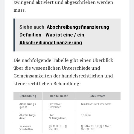
zwingend aktiviert und abgeschrieben werden
muss.
Siehe auch
Abschreibungsfinanzierung
Definition - Was ist eine / ein
Abschreibungsfinanzierung
Die nachfolgende Tabelle gibt einen Überblick
über die wesentlichen Unterschiede und
Gemeinsamkeiten der handelsrechtlichen und
steuerrechtlichen Behandlung:
Behandlung
Handelsrecht
Steuerrecht
Aktivierungs
Derivativer
Nur derivativer Firmenwert
gebot
Firmenwert
Abschreibungs
Über
15 Jahre
dauer
Nutzungsdauer
Relevante
§ 246 II HGB, §
§ 5 Abs. 2 EStG, § 7 Abs. 1
Vorschriften
253 HGB
Satz 3 EStG