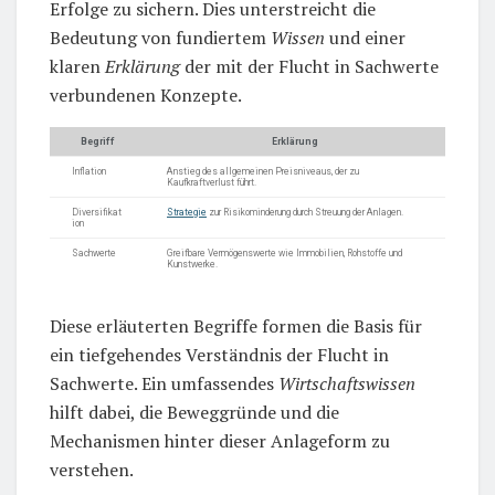
Erfolge zu sichern. Dies unterstreicht die
Bedeutung von fundiertem
Wissen
und einer
klaren
Erklärung
der mit der Flucht in Sachwerte
verbundenen Konzepte.
Begriff
Erklärung
Inflation
Anstieg des allgemeinen Preisniveaus, der zu
Kaufkraftverlust führt.
Diversifikat
Strategie
zur Risikominderung durch Streuung der Anlagen.
ion
Sachwerte
Greifbare Vermögenswerte wie Immobilien, Rohstoffe und
Kunstwerke.
Diese erläuterten Begriffe formen die Basis für
ein tiefgehendes Verständnis der Flucht in
Sachwerte. Ein umfassendes
Wirtschaftswissen
hilft dabei, die Beweggründe und die
Mechanismen hinter dieser Anlageform zu
verstehen.