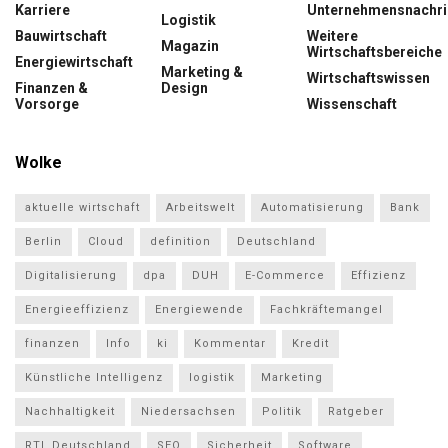
Karriere
Unternehmensnachri
Logistik
Bauwirtschaft
Weitere
Magazin
Wirtschaftsbereiche
Energiewirtschaft
Marketing &
Wirtschaftswissen
Finanzen &
Design
Vorsorge
Wissenschaft
Wolke
aktuelle wirtschaft
Arbeitswelt
Automatisierung
Bank
Berlin
Cloud
definition
Deutschland
Digitalisierung
dpa
DUH
E-Commerce
Effizienz
Energieeffizienz
Energiewende
Fachkräftemangel
finanzen
Info
ki
Kommentar
Kredit
Künstliche Intelligenz
logistik
Marketing
Nachhaltigkeit
Niedersachsen
Politik
Ratgeber
RTL Deutschland
SEO
Sicherheit
Software