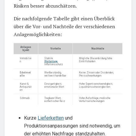
Risiken besser abzuschätzen.
Die nachfolgende Tabelle gibt einen Überblick
über die Vor- und Nachteile der verschiedenen
Anlagemöglichkeiten:
Anlageo
Vorteile
Nachteile
bjekt
Immobilie
Stabile
Mögliche Blasenbildung, hohe
n
Wertanlage
,
Eintrittshürden
Inflationsschutz
Edelmet
Wertbeständig,
Keine Zinsen oder Dividenden,
alle
weltweit handelbar
Preisschwankungen
Kunst &
Einzigartigkeit,
Hohe Expertisenotwendigkeit,
Antiquität
emotionaler Wert
Liquiditätsschwierigkeiten
en
Schmuck
Tragbarer Wert,
Hohe Aufschläge, modische
ästhetischer Reiz
Verfallserscheinungen
Kurze
Lieferketten
und
Produktionsanpassungen sind notwendig, um
der erhöhten Nachfrage standzuhalten.