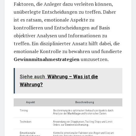
Faktoren, die Anleger dazu verleiten können,
unüberlegte Entscheidungen zu treffen. Daher
ist es ratsam, emotionale Aspekte zu
kontrollieren und Entscheidungen auf Basis
objektiver Analysen und Informationen zu
treffen. Ein disziplinierter Ansatz hilft dabei, die
emotionale Kontrolle zu bewahren und fundierte
Gewinnmitnahmestrategien
umzusetzen.
Siehe auch
Währung – Was ist die
Währung?
Aspekt
Beschreibung
Timing
Bestimmung des optimalen Verkaufszeitpunkts durch
Analyse der
Marktlage
und historischer Daten.
Techniken
Anwendung von Stoppkursen, Trailing Stops und Limit
Orders zur
Gewinnsicherung
.
Emotionale
Kontrolle emotionaler Faktoren wie Angst und Gier, um