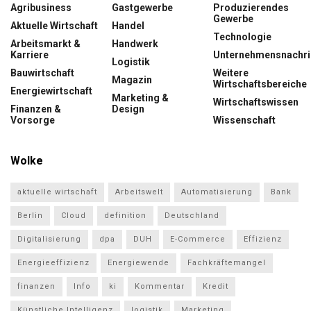
Agribusiness
Gastgewerbe
Produzierendes
Gewerbe
Aktuelle Wirtschaft
Handel
Technologie
Arbeitsmarkt &
Handwerk
Karriere
Unternehmensnachri
Logistik
Bauwirtschaft
Weitere
Magazin
Wirtschaftsbereiche
Energiewirtschaft
Marketing &
Wirtschaftswissen
Finanzen &
Design
Vorsorge
Wissenschaft
Wolke
aktuelle wirtschaft
Arbeitswelt
Automatisierung
Bank
Berlin
Cloud
definition
Deutschland
Digitalisierung
dpa
DUH
E-Commerce
Effizienz
Energieeffizienz
Energiewende
Fachkräftemangel
finanzen
Info
ki
Kommentar
Kredit
Künstliche Intelligenz
logistik
Marketing