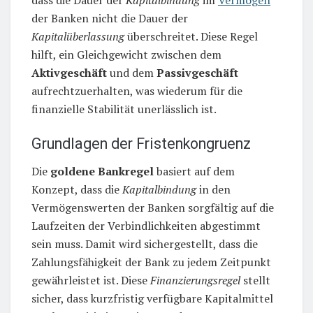
dass die Dauer der
Kapitalbindung
im
Vermögen
der Banken nicht die Dauer der
Kapitalüberlassung
überschreitet. Diese Regel
hilft, ein Gleichgewicht zwischen dem
Aktivgeschäft
und dem
Passivgeschäft
aufrechtzuerhalten, was wiederum für die
finanzielle Stabilität unerlässlich ist.
Grundlagen der Fristenkongruenz
Die
goldene Bankregel
basiert auf dem
Konzept, dass die
Kapitalbindung
in den
Vermögenswerten der Banken sorgfältig auf die
Laufzeiten der Verbindlichkeiten abgestimmt
sein muss. Damit wird sichergestellt, dass die
Zahlungsfähigkeit der Bank zu jedem Zeitpunkt
gewährleistet ist. Diese
Finanzierungsregel
stellt
sicher, dass kurzfristig verfügbare Kapitalmittel