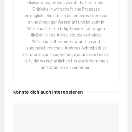
Risikomanagement, was ihr tiefgreifende
Einblicke in wirtschaftliche Prozesse
ermöglicht. Sie hat ein besonderes Interesse
an nachhaltiger Wirtschaft und ist aktiv in
Wirtschaftsforen tätig. Diese Erfahrungen
fließen in ihre Artikel ein, die komplexe
Wirtschaftsthemen verständlich und
zugänglich machen. Andreas Schreibstil ist
klar und zukunftsorientiert, wodurch sie Lesern
hilft, die wirtschaftlichen Herausforderungen
und Chancen zu verstehen.
könnte dich auch
interessieren