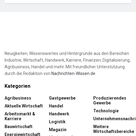
Neuigkeiten, Wissenswertes und Hintergründe aus den Bereichen
Industrie, Wirtschaft, Handwerk, Karriere, Finanzen, Digitalisierung,
Agribusiness, Handel und mehr. Mit freundlicher Unterstützung
durch die Redaktion von
Nachrichten-Wissen.de
Kategorien
Agribusiness
Gastgewerbe
Produzierendes
Gewerbe
Aktuelle Wirtschaft
Handel
Technologie
Arbeitsmarkt &
Handwerk
Karriere
Unternehmensnachri
Logistik
Bauwirtschaft
Weitere
Magazin
Wirtschaftsbereiche
Energiewirtschaft