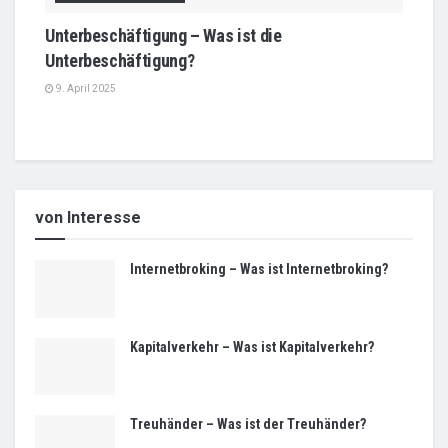
Unterbeschäftigung – Was ist die
Unterbeschäftigung?
9. April 2025
von Interesse
Internetbroking – Was ist Internetbroking?
Kapitalverkehr – Was ist Kapitalverkehr?
Treuhänder – Was ist der Treuhänder?