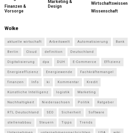
Marketing &
Wirtschaftswissen
Finanzen &
Design
Vorsorge
Wissenschaft
Wolke
aktuelle wirtschaft
Arbeitswelt
Automatisierung
Bank
Berlin
Cloud
definition
Deutschland
Digitalisierung
dpa
DUH
E-Commerce
Effizienz
Energieeffizienz
Energiewende
Fachkräftemangel
finanzen
Info
ki
Kommentar
Kredit
Künstliche Intelligenz
logistik
Marketing
Nachhaltigkeit
Niedersachsen
Politik
Ratgeber
RTL Deutschland
SEO
Sicherheit
Software
stellenabbau
Steuern
Tipps
Trends
Unternehmen
unternehmensnachrichten
USA
wiki