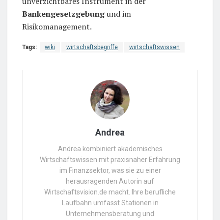
unverzichtbares Instrument in der
Bankengesetzgebung
und im
Risikomanagement.
Tags:
wiki
wirtschaftsbegriffe
wirtschaftswissen
Andrea
Andrea kombiniert akademisches
Wirtschaftswissen mit praxisnaher Erfahrung
im Finanzsektor, was sie zu einer
herausragenden Autorin auf
Wirtschaftsvision.de macht. Ihre berufliche
Laufbahn umfasst Stationen in
Unternehmensberatung und