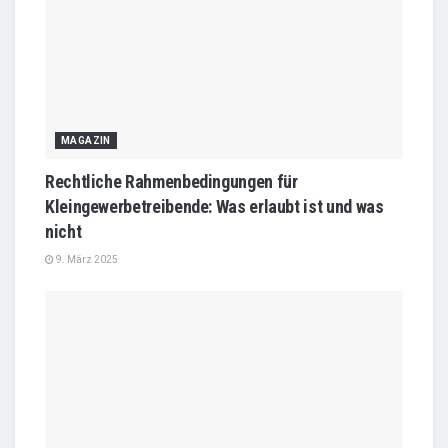
MAGAZIN
Rechtliche Rahmenbedingungen für
Kleingewerbetreibende: Was erlaubt ist und was
nicht
9. März 2025