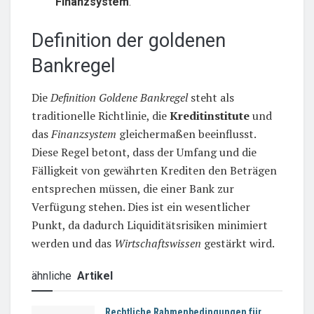
Finanzsystem
.
Definition der goldenen
Bankregel
Die
Definition Goldene Bankregel
steht als
traditionelle Richtlinie, die
Kreditinstitute
und
das
Finanzsystem
gleichermaßen beeinflusst.
Diese Regel betont, dass der Umfang und die
Fälligkeit von gewährten Krediten den Beträgen
entsprechen müssen, die einer Bank zur
Verfügung stehen. Dies ist ein wesentlicher
Punkt, da dadurch Liquiditätsrisiken minimiert
werden und das
Wirtschaftswissen
gestärkt wird.
ähnliche
Artikel
Rechtliche Rahmenbedingungen für