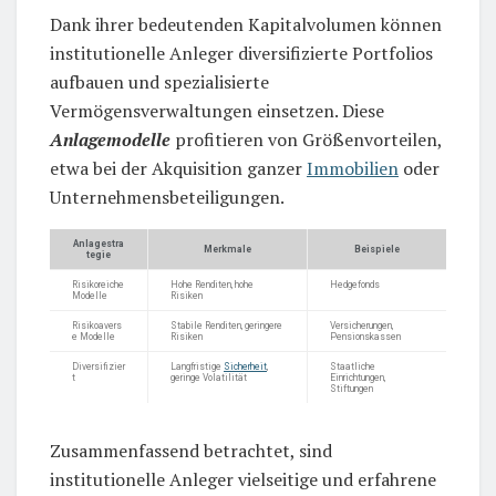
Dank ihrer bedeutenden Kapitalvolumen können
institutionelle Anleger diversifizierte Portfolios
aufbauen und spezialisierte
Vermögensverwaltungen einsetzen. Diese
Anlagemodelle
profitieren von Größenvorteilen,
etwa bei der Akquisition ganzer
Immobilien
oder
Unternehmensbeteiligungen.
Anlagestra
Merkmale
Beispiele
tegie
Risikoreiche
Hohe Renditen, hohe
Hedgefonds
Modelle
Risiken
Risikoavers
Stabile Renditen, geringere
Versicherungen,
e Modelle
Risiken
Pensionskassen
Diversifizier
Langfristige
Sicherheit
,
Staatliche
t
geringe Volatilität
Einrichtungen,
Stiftungen
Zusammenfassend betrachtet, sind
institutionelle Anleger vielseitige und erfahrene