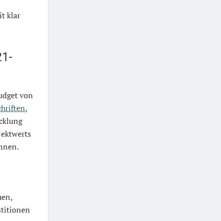
t klar
21-
udget von
hriften
,
icklung
jektwerts
önnen.
hen,
stitionen