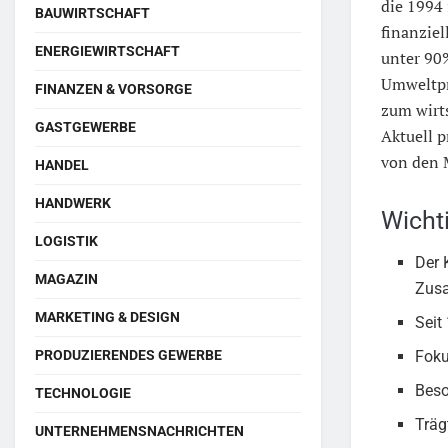
die 1994 
BAUWIRTSCHAFT
finanzie
ENERGIEWIRTSCHAFT
unter 90%
Umweltpr
FINANZEN & VORSORGE
zum wirts
GASTGEWERBE
Aktuell p
von den 
HANDEL
HANDWERK
Wicht
LOGISTIK
Der 
MAGAZIN
Zus
MARKETING & DESIGN
Seit
PRODUZIERENDES GEWERBE
Foku
Beso
TECHNOLOGIE
Träg
UNTERNEHMENSNACHRICHTEN