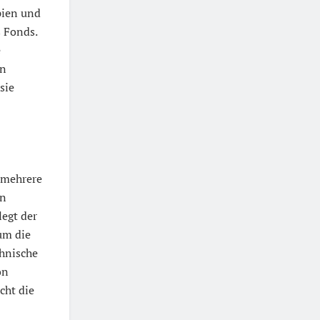
pien und
s Fonds.
e
on
sie
 mehrere
on
egt der
um die
chnische
on
cht die