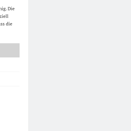
ig. Die
ziell
ass die