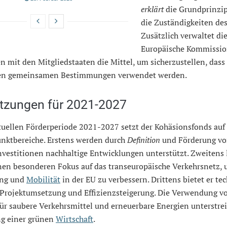
erklärt
die Grundprinzi
die Zuständigkeiten de
Zusätzlich verwaltet di
Europäische Kommissi
mit den Mitgliedstaaten die Mittel, um sicherzustellen, dass 
en gemeinsamen Bestimmungen verwendet werden.
etzungen für 2021-2027
ktuellen Förderperiode 2021-2027 setzt der Kohäsionsfonds auf
nktbereiche. Erstens werden durch
Definition
und Förderung v
vestitionen nachhaltige Entwicklungen unterstützt. Zweitens l
nen besonderen Fokus auf das transeuropäische Verkehrsnetz, 
ung und
Mobilität
in der EU zu verbessern. Drittens bietet er te
r Projektumsetzung und Effizienzsteigerung. Die Verwendung v
ür saubere Verkehrsmittel und erneuerbare Energien unterstrei
g einer grünen
Wirtschaft
.