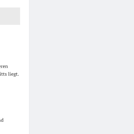
eren
ts liegt.
nd