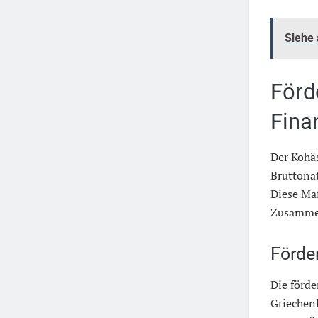
Siehe
Förd
Fina
Der Kohä
Bruttona
Diese Maß
Zusammen
Förde
Die förd
Griechenl