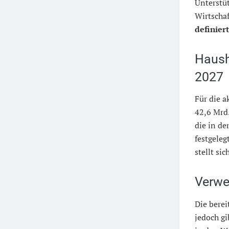
Unterstü
Wirtschaf
definiert
Haush
2027
Für die 
42,6 Mrd
die in d
festgeleg
stellt si
Verwe
Die berei
jedoch gi