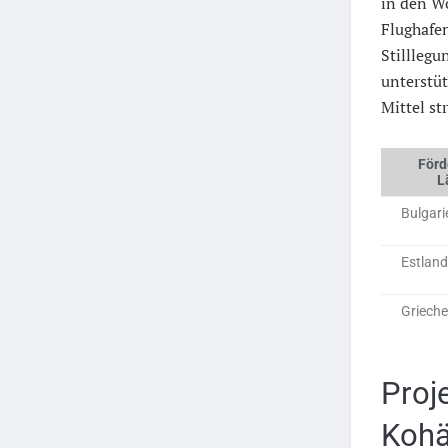
in den W
Flughafen
Stilllegu
unterstüt
Mittel st
Förd
L
Bulgari
Estland
Griech
Proj
Kohä