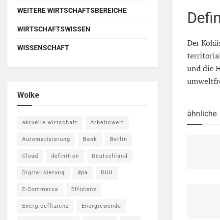
WEITERE WIRTSCHAFTSBEREICHE
Defi
WIRTSCHAFTSWISSEN
Der Kohäs
WISSENSCHAFT
territor
und die H
umweltfr
Wolke
ähnliche
aktuelle wirtschaft
Arbeitswelt
Automatisierung
Bank
Berlin
Cloud
definition
Deutschland
Digitalisierung
dpa
DUH
E-Commerce
Effizienz
Energieeffizienz
Energiewende