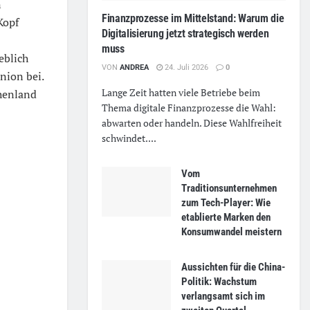
n
Finanzprozesse im Mittelstand: Warum die
Kopf
Digitalisierung jetzt strategisch werden
muss
eblich
VON
ANDREA
24. Juli 2026
0
nion bei.
Lange Zeit hatten viele Betriebe beim
chenland
Thema digitale Finanzprozesse die Wahl:
abwarten oder handeln. Diese Wahlfreiheit
schwindet....
Vom
Traditionsunternehmen
zum Tech-Player: Wie
etablierte Marken den
.
Konsumwandel meistern
Aussichten für die China-
Politik: Wachstum
verlangsamt sich im