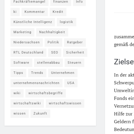
Fachkräftemangel
finanzen
Info
ki
Kommentar
Kredit
Künstliche Intelligenz
logistik
Marketing
Nachhaltigkeit
zusammen 
Niedersachsen
Politik
Ratgeber
gemäß d
RTL Deutschland
SEO
Sicherheit
Ziels
Software
stellenabbau
Steuern
Tipps
Trends
Unternehmen
In der a
Schwerpu
unternehmensnachrichten
USA
Umweltin
wiki
wirtschaftsbegriffe
Fonds ei
wirtschaftswiki
wirtschaftswissen
Vernetz
Hilfe zu
wissen
Zukunft
Geldern f
Bedeutun