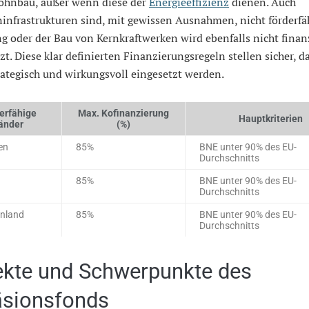
ohnbau, außer wenn diese der
Energieeffizienz
dienen. Auch
infrastrukturen sind, mit gewissen Ausnahmen, nicht förderfäh
ng oder der Bau von Kernkraftwerken wird ebenfalls nicht finan
zt. Diese klar definierten Finanzierungsregeln stellen sicher, d
rategisch und wirkungsvoll eingesetzt werden.
erfähige
Max. Kofinanzierung
Hauptkriterien
änder
(%)
en
85%
BNE unter 90% des EU-
Durchschnitts
85%
BNE unter 90% des EU-
Durchschnitts
enland
85%
BNE unter 90% des EU-
Durchschnitts
ekte und Schwerpunkte des
sionsfonds