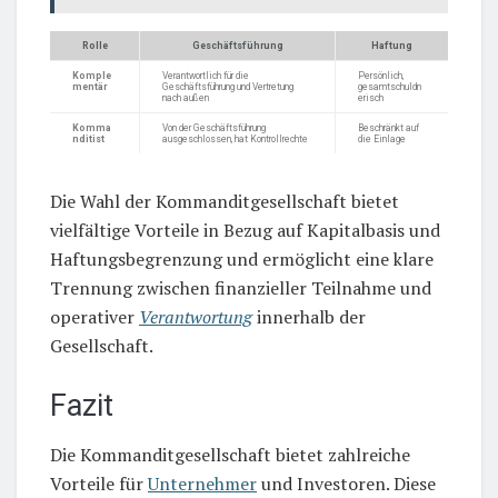
Rolle
Geschäftsführung
Haftung
Komple
Verantwortlich für die
Persönlich,
mentär
Geschäftsführung und Vertretung
gesamtschuldn
nach außen
erisch
Komma
Von der Geschäftsführung
Beschränkt auf
nditist
ausgeschlossen, hat Kontrollrechte
die Einlage
Die Wahl der Kommanditgesellschaft bietet
vielfältige Vorteile in Bezug auf Kapitalbasis und
Haftungsbegrenzung und ermöglicht eine klare
Trennung zwischen finanzieller Teilnahme und
operativer
Verantwortung
innerhalb der
Gesellschaft.
Fazit
Die Kommanditgesellschaft bietet zahlreiche
Vorteile für
Unternehmer
und Investoren. Diese