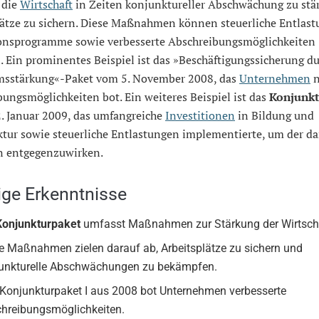
 die
Wirtschaft
in Zeiten konjunktureller Abschwächung zu stä
lätze zu sichern. Diese Maßnahmen können steuerliche Entlast
ionsprogramme sowie verbesserte Abschreibungsmöglichkeiten
 Ein prominentes Beispiel ist das »Beschäftigungssicherung d
sstärkung«-Paket vom 5. November 2008, das
Unternehmen
n
ungsmöglichkeiten bot. Ein weiteres Beispiel ist das
Konjunkt
2. Januar 2009, das umfangreiche
Investitionen
in Bildung und
ktur sowie steuerliche Entlastungen implementierte, um der d
n entgegenzuwirken.
ige Erkenntnisse
Konjunkturpaket
umfasst Maßnahmen zur Stärkung der Wirtsch
e Maßnahmen zielen darauf ab, Arbeitsplätze zu sichern und
unkturelle Abschwächungen zu bekämpfen.
Konjunkturpaket I aus 2008 bot Unternehmen verbesserte
hreibungsmöglichkeiten.