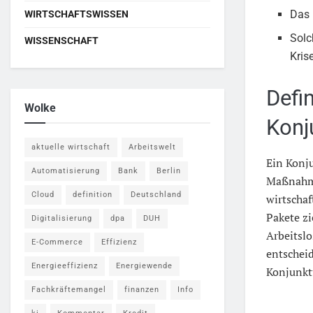
Das 
WIRTSCHAFTSWISSEN
Solc
WISSENSCHAFT
Kris
Defi
Wolke
Konj
aktuelle wirtschaft
Arbeitswelt
Ein Konju
Automatisierung
Bank
Berlin
Maßnahme
Cloud
definition
Deutschland
wirtscha
Pakete zi
Digitalisierung
dpa
DUH
Arbeitslo
E-Commerce
Effizienz
entschei
Energieeffizienz
Energiewende
Konjunktu
Fachkräftemangel
finanzen
Info