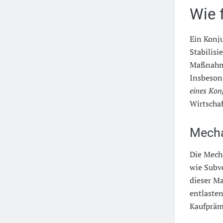
Wie 
Ein Konju
Stabilis
Maßnahm
Insbesond
eines Kon
Wirtschaf
Mecha
Die Mech
wie Subv
dieser M
entlasten
Kaufprämi