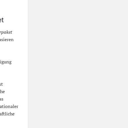
et
rpaket
sieren
tigung
st
che
as
ationaler
aftliche