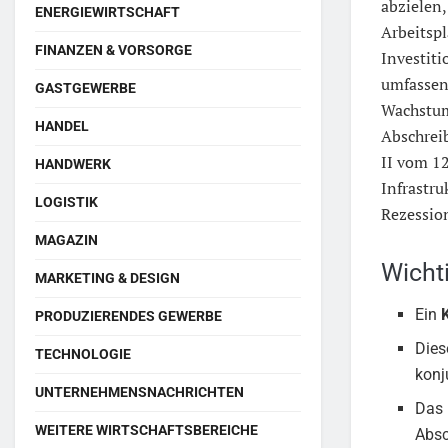
abzielen,
ENERGIEWIRTSCHAFT
Arbeitsp
FINANZEN & VORSORGE
Investit
umfassen.
GASTGEWERBE
Wachstum
HANDEL
Abschreib
II vom 1
HANDWERK
Infrastru
LOGISTIK
Rezessio
MAGAZIN
Wicht
MARKETING & DESIGN
Ein
PRODUZIERENDES GEWERBE
Dies
TECHNOLOGIE
konj
UNTERNEHMENSNACHRICHTEN
Das 
WEITERE WIRTSCHAFTSBEREICHE
Absc