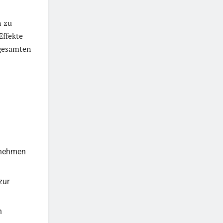
n zu
Effekte
 gesamten
ernehmen
zur
n