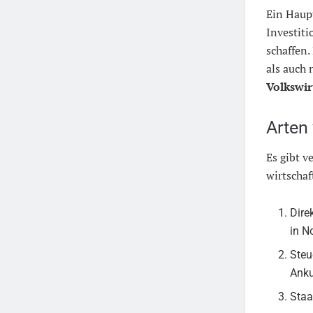
Ein Haup
Investiti
schaffen.
als auch 
Volkswir
Arten
Es gibt 
wirtschaf
Dire
in N
Steu
Anku
Staa