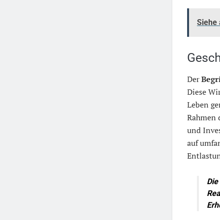
Siehe
Gesch
Der
Begri
Diese Wi
Leben ger
Rahmen d
und Inves
auf umfan
Entlastu
Die
Rea
Erh