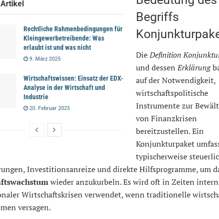
Artikel
Begriffs
Rechtliche Rahmenbedingungen für
Konjunkturpak
Kleingewerbetreibende: Was
erlaubt ist und was nicht
Die
Definition Konjunktu
9. März 2025
und dessen
Erklärung
ba
Wirtschaftswissen: Einsatz der EDX-
auf der Notwendigkeit,
Analyse in der Wirtschaft und
wirtschaftspolitische
Industrie
Instrumente zur Bewäl
20. Februar 2025
von Finanzkrisen
bereitzustellen. Ein
Konjunkturpaket umfas
typischerweise steuerli
rungen, Investitionsanreize und direkte Hilfsprogramme, um d
aftswachstum
wieder anzukurbeln. Es wird oft in Zeiten intern
naler Wirtschaftskrisen verwendet, wenn traditionelle wirtsch
men versagen.