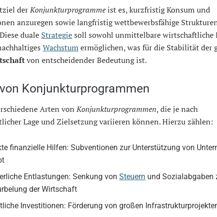
tziel der
Konjunkturprogramme
ist es, kurzfristig Konsum und
onen anzuregen sowie langfristig wettbewerbsfähige Strukture
 Diese duale
Strategie
soll sowohl unmittelbare wirtschaftliche 
nachhaltiges
Wachstum
ermöglichen, was für die Stabilität der
tschaft
von entscheidender Bedeutung ist.
 von Konjunkturprogrammen
verschiedene Arten von
Konjunkturprogrammen
, die je nach
tlicher Lage und Zielsetzung variieren können. Hierzu zählen:
kte finanzielle Hilfen: Subventionen zur Unterstützung von Unt
ot
erliche Entlastungen: Senkung von
Steuern
und Sozialabgaben 
rbelung der Wirtschaft
tliche Investitionen: Förderung von großen Infrastrukturprojekte