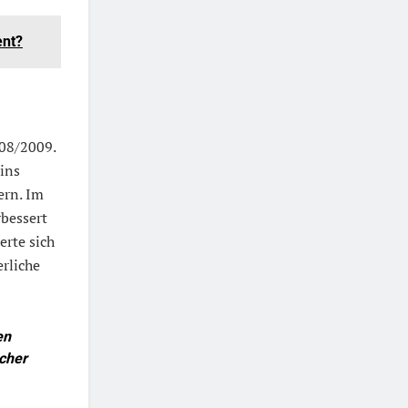
ent?
008/2009.
ins
ern. Im
bessert
erte sich
erliche
en
icher