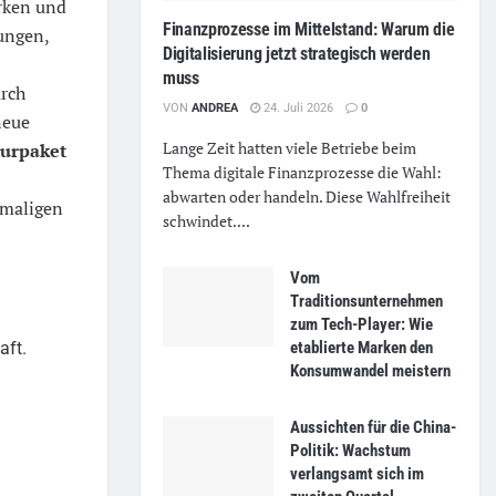
rken und
Finanzprozesse im Mittelstand: Warum die
ungen,
Digitalisierung jetzt strategisch werden
muss
urch
VON
ANDREA
24. Juli 2026
0
eue
Lange Zeit hatten viele Betriebe beim
urpaket
Thema digitale Finanzprozesse die Wahl:
abwarten oder handeln. Diese Wahlfreiheit
amaligen
schwindet....
Vom
Traditionsunternehmen
zum Tech-Player: Wie
etablierte Marken den
aft.
Konsumwandel meistern
Aussichten für die China-
Politik: Wachstum
verlangsamt sich im