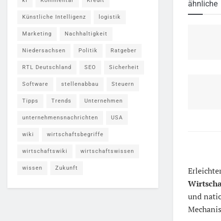
ki
Kommentar
Kredit
ähnliche
Künstliche Intelligenz
logistik
Marketing
Nachhaltigkeit
Niedersachsen
Politik
Ratgeber
RTL Deutschland
SEO
Sicherheit
Software
stellenabbau
Steuern
Tipps
Trends
Unternehmen
unternehmensnachrichten
USA
wiki
wirtschaftsbegriffe
wirtschaftswiki
wirtschaftswissen
wissen
Zukunft
Erleichte
Wirtsch
und natio
Mechanis