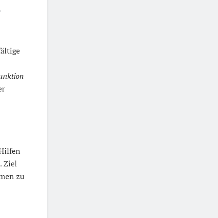
?
fältige
unktion
er
Hilfen
 Ziel
hmen zu