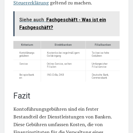
Steuererklärung
geltend zu machen.
Siehe auch
Fachgeschäft - Was ist ein
Fachgeschäft?
Kriterium
Direktbanken
Filialbanken
Kontoführungs
Kostenlos bei regelmäßigem
Teilweise hohe
gebühren
Geldeingang
Gebühren
Service
Online-Service, selten
Umfangreicher
Filialen
Filialservice
Beispielbank
ING-DiBa, DKB
Deutsche Bank,
en
Commerzbank
Fazit
Kontoführungsgebühren sind ein fester
Bestandteil der Dienstleistungen von Banken.
Diese Gebühren umfassen Kosten, die von
Finanzinstituten für die Verwaltung eines