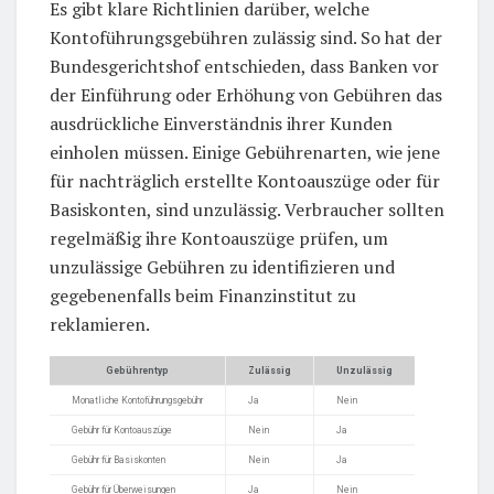
Es gibt klare Richtlinien darüber, welche
Kontoführungsgebühren zulässig sind. So hat der
Bundesgerichtshof entschieden, dass Banken vor
der Einführung oder Erhöhung von Gebühren das
ausdrückliche Einverständnis ihrer Kunden
einholen müssen. Einige Gebührenarten, wie jene
für nachträglich erstellte Kontoauszüge oder für
Basiskonten, sind unzulässig. Verbraucher sollten
regelmäßig ihre Kontoauszüge prüfen, um
unzulässige Gebühren zu identifizieren und
gegebenenfalls beim Finanzinstitut zu
reklamieren.
Gebührentyp
Zulässig
Unzulässig
Monatliche Kontoführungsgebühr
Ja
Nein
Gebühr für Kontoauszüge
Nein
Ja
Gebühr für Basiskonten
Nein
Ja
Gebühr für Überweisungen
Ja
Nein