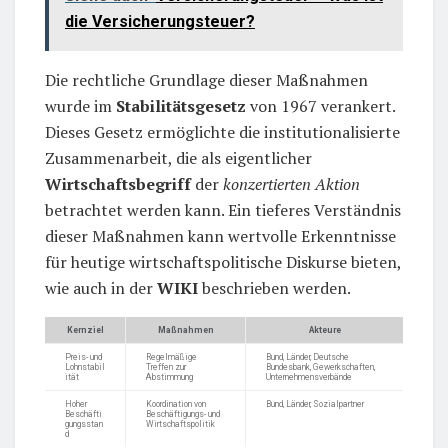
die Versicherungsteuer?
Die rechtliche Grundlage dieser Maßnahmen
wurde im
Stabilitätsgesetz
von 1967 verankert.
Dieses Gesetz ermöglichte die institutionalisierte
Zusammenarbeit, die als eigentlicher
Wirtschaftsbegriff
der
konzertierten Aktion
betrachtet werden kann. Ein tieferes Verständnis
dieser Maßnahmen kann wertvolle Erkenntnisse
für heutige wirtschaftspolitische Diskurse bieten,
wie auch in der
WIKI
beschrieben werden.
Kernziel
Maßnahmen
Akteure
Preis- und
Regelmäßige
Bund, Länder, Deutsche
Lohnstabil
Treffen zur
Bundesbank, Gewerkschaften,
ität
Abstimmung
Unternehmensverbände
Hoher
Koordination von
Bund, Länder, Sozialpartner
Beschäfti
Beschäftigungs- und
gungsstan
Wirtschaftspolitik
d