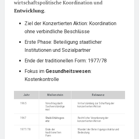
wirtschaftspolitische Koordination und
Entwicklung
.
Ziel der Konzertierten Aktion: Koordination
ohne verbindliche Beschlüsse
Erste Phase: Beteiligung staatlicher
Institutionen und Sozialpartner
Ende der traditionellen Form: 1977/78
Fokus im
Gesundheitswesen
:
Kostenkontrolle
Jahr
Meilenstein
Relevanz
1965
Vorschlag durch
Initialzündung zur Schaffung der
Sachverständige
konzertierten Aktion
nrat
1967
Stabilitätsges
Rechtliche Verankerung der
etz
konzertierten Aktion
1977/78
Ende der
Wandel der Beteiligungsstruktur und
traditionellen
Bedeutung
Form