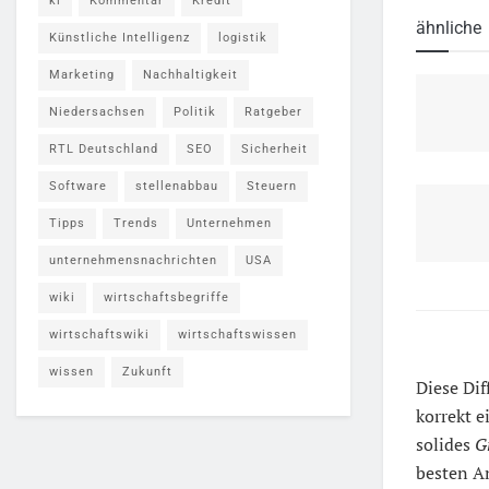
ki
Kommentar
Kredit
ähnliche
Künstliche Intelligenz
logistik
Marketing
Nachhaltigkeit
Niedersachsen
Politik
Ratgeber
RTL Deutschland
SEO
Sicherheit
Software
stellenabbau
Steuern
Tipps
Trends
Unternehmen
unternehmensnachrichten
USA
wiki
wirtschaftsbegriffe
wirtschaftswiki
wirtschaftswissen
wissen
Zukunft
Diese Dif
korrekt e
solides
G
besten An