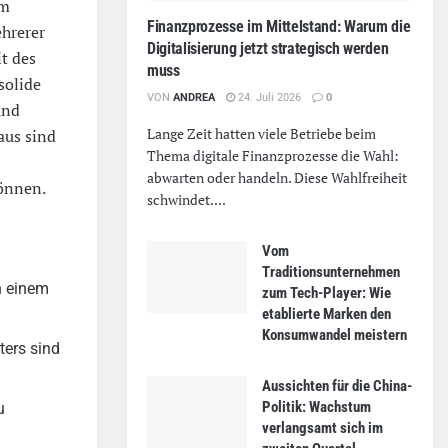
em
Finanzprozesse im Mittelstand: Warum die
ehrerer
Digitalisierung jetzt strategisch werden
it des
muss
solide
VON
ANDREA
24. Juli 2026
0
und
Lange Zeit hatten viele Betriebe beim
aus sind
Thema digitale Finanzprozesse die Wahl:
abwarten oder handeln. Diese Wahlfreiheit
önnen.
schwindet....
Vom
Traditionsunternehmen
n einem
zum Tech-Player: Wie
etablierte Marken den
Konsumwandel meistern
ters sind
Aussichten für die China-
Politik: Wachstum
u
verlangsamt sich im