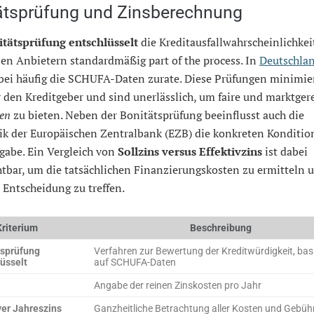
ätsprüfung und Zinsberechnung
itätsprüfung entschlüsselt
die Kreditausfallwahrscheinlichkei
sen Anbietern standardmäßig part of the process. In
Deutschla
bei häufig die SCHUFA-Daten zurate. Diese Prüfungen minimie
r den Kreditgeber und sind unerlässlich, um faire und marktger
nen
zu bieten. Neben der Bonitätsprüfung beeinflusst auch die
ik der Europäischen Zentralbank (EZB) die konkreten Konditio
gabe. Ein Vergleich von
Sollzins versus Effektivzins
ist dabei
tbar, um die tatsächlichen Finanzierungskosten zu ermitteln 
 Entscheidung zu treffen.
Kriterium
Beschreibung
tsprüfung
Verfahren zur Bewertung der Kreditwürdigkeit, bas
üsselt
auf SCHUFA-Daten
Angabe der reinen Zinskosten pro Jahr
ver Jahreszins
Ganzheitliche Betrachtung aller Kosten und Gebüh