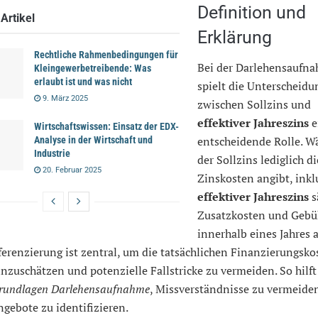
Definition und
Artikel
Erklärung
Rechtliche Rahmenbedingungen für
Bei der Darlehensaufn
Kleingewerbetreibende: Was
erlaubt ist und was nicht
spielt die Unterscheidu
9. März 2025
zwischen Sollzins und
effektiver Jahreszins
e
Wirtschaftswissen: Einsatz der EDX-
entscheidende Rolle. W
Analyse in der Wirtschaft und
Industrie
der Sollzins lediglich d
20. Februar 2025
Zinskosten angibt, inkl
effektiver Jahreszins
s
Zusatzkosten und Gebü
innerhalb eines Jahres a
ferenzierung ist zentral, um die tatsächlichen Finanzierungsko
inzuschätzen und potenzielle Fallstricke zu vermeiden. So hilft
rundlagen Darlehensaufnahme
, Missverständnisse zu vermeide
gebote zu identifizieren.