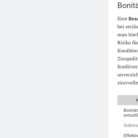
Bonit
Eine
Bon
bei seriö
man hier
Risiko fü
Konditio
Zinspolit
Kreditver
unverzich
sinnvolle
Bonitä
entschl
Sollzins
Effekti