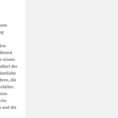
ahme
ng
ine
ährend
ie reinen
udiert der
ämtliche
hren, die
nfallen.
sten
 ein
n und die