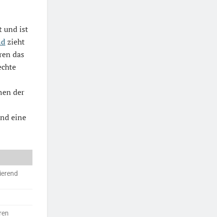
t und ist
nd
zieht
ren das
echte
nen der
und eine
ierend
ren