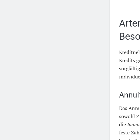
Arte
Beso
Kreditne
Kredits g
sorgfälti
individue
Annui
Das Annu
sowohl Zi
die
Immob
feste Za