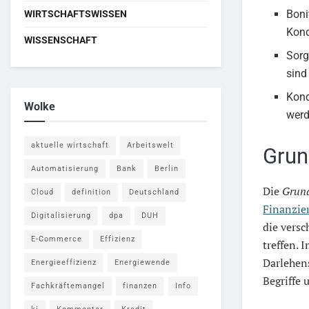
Boni
WIRTSCHAFTSWISSEN
Kond
WISSENSCHAFT
Sorg
sind
Kond
Wolke
werd
aktuelle wirtschaft
Arbeitswelt
Grun
Automatisierung
Bank
Berlin
Die
Grund
Cloud
definition
Deutschland
Finanzie
Digitalisierung
dpa
DUH
die vers
E-Commerce
Effizienz
treffen. 
Darlehens
Energieeffizienz
Energiewende
Begriffe
Fachkräftemangel
finanzen
Info