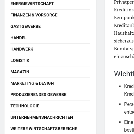
Privatpe
ENERGIEWIRTSCHAFT
Kreditins
FINANZEN & VORSORGE
Kernpunkt
Kreditan
GASTGEWERBE
Haushalt
HANDEL
sicherzus
Bonitätsp
HANDWERK
einzusch
LOGISTIK
Wicht
MAGAZIN
MARKETING & DESIGN
Kred
Kredi
PRODUZIERENDES GEWERBE
Pers
TECHNOLOGIE
ents
UNTERNEHMENSNACHRICHTEN
Eine
WEITERE WIRTSCHAFTSBEREICHE
bes