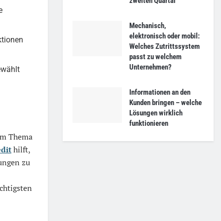
zweiten Quartal
e
Mechanisch,
elektronisch oder mobil:
ktionen
Welches Zutrittssystem
passt zu welchem
Unternehmen?
ewählt
Informationen an den
Kunden bringen – welche
Lösungen wirklich
funktionieren
 dem Thema
dit
hilft,
dungen zu
chtigsten