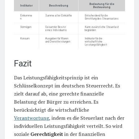
Bedeutung für die
Indikator
Beschreibung
Besteuerung
Einkomme
Summe aller Einkünfte
Entscheidend für die
n
Ermittlung des Steuersatzes
Vermögen
Gesamter Besitz
Kann zusätzliche Steuerlast
eines Individuums
begründen
Konsum
Ausgaben für Waren
Indikator für die
und Dienstleistungen
wirtschaftliche
Leistungsfähigkeit
Fazit
Das Leistungsfähigkeitsprinzip ist ein
Schlüsselkonzept im deutschen Steuerrecht. Es
zielt darauf ab, eine gerechte finanzielle
Belastung der Bürger zu erreichen. Es
berücksichtigt die wirtschaftliche
Verantwortung
, indem es die Steuerlast nach der
individuellen Leistungsfähigkeit verteilt. So wird
soziale
Gerechtigkeit
in der finanziellen