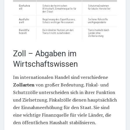
Einfuhrz
Schutz der heimischen
Schutzmaßnahmen
oll
Wirtschaft, Einnahmequelle für
für lokale Hersteller
den Staat
Ausfuhr
Regulierung des Exportflusses,
Seltene Rohstoffe
zoll
Schutz wichtiger Ressourcen
und Agrarprodukte
Durchfu
Kein direkter Nutzen, um den
Transitverkehr durch
hrzoll
Transit nicht zu behindern
Länder ohne
Zollbelastung
Zoll – Abgaben im
Wirtschaftswissen
Im internationalen Handel sind verschiedene
Zollarten
von großer Bedeutung. Fiskal- und
Schutzzölle unterscheiden sich in ihrer Funktion
und Zielsetzung. Fiskalzölle dienen hauptsächlich
der Einnahmeerhöhung für den Staat. Sie sind
eine wichtige Finanzquelle für viele Länder, die
den öffentlichen Haushalt stabilisieren.