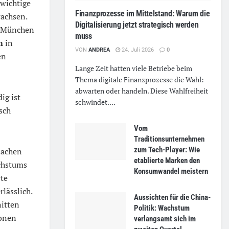
 wichtige
Finanzprozesse im Mittelstand: Warum die
wachsen.
Digitalisierung jetzt strategisch werden
in München
muss
m
in
VON
ANDREA
24. Juli 2026
0
en
Lange Zeit hatten viele Betriebe beim
Thema digitale Finanzprozesse die Wahl:
abwarten oder handeln. Diese Wahlfreiheit
ig ist
schwindet....
sch
Vom
Traditionsunternehmen
zum Tech-Player: Wie
sachen
etablierte Marken den
chstums
Konsumwandel meistern
rte
lässlich.
Aussichten für die China-
itten
Politik: Wachstum
ionen
verlangsamt sich im