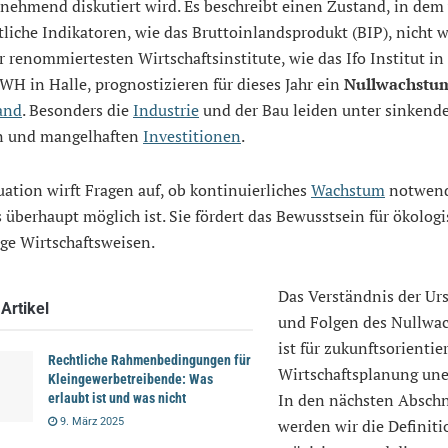
nehmend diskutiert wird. Es beschreibt einen Zustand, in dem
tliche Indikatoren, wie das Bruttoinlandsprodukt (BIP), nicht 
r renommiertesten Wirtschaftsinstitute, wie das Ifo Institut 
WH in Halle, prognostizieren für dieses Jahr ein
Nullwachstu
and
. Besonders die
Industrie
und der Bau leiden unter sinkend
n und mangelhaften
Investitionen
.
uation wirft Fragen auf, ob kontinuierliches
Wachstum
notwend
 überhaupt möglich ist. Sie fördert das Bewusstsein für ökologi
ge Wirtschaftsweisen.
Das Verständnis der Ur
Artikel
und Folgen des Nullwa
ist für zukunftsorientie
Rechtliche Rahmenbedingungen für
Wirtschaftsplanung uner
Kleingewerbetreibende: Was
In den nächsten Abschn
erlaubt ist und was nicht
9. März 2025
werden wir die Definit