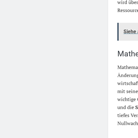
wird übe
Ressourc
Siehe
Mathe
Mathemat
Änderungs
wirtscha
mit sein
wichtige 
und die
S
tiefes Ve
Nullwach