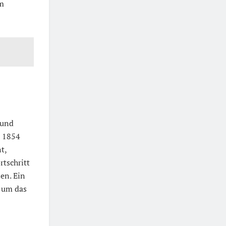
um
 und
e 1854
t,
rtschritt
en. Ein
, um das