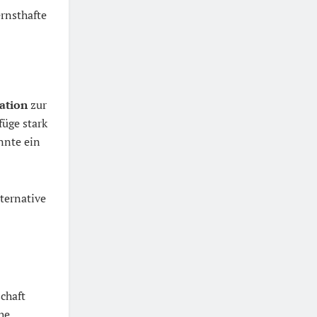
ernsthafte
ation
zur
füge stark
önnte ein
lternative
chaft
he