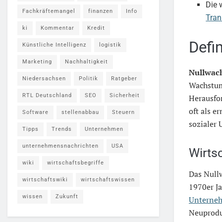
Die 
Fachkräftemangel
finanzen
Info
Tran
ki
Kommentar
Kredit
Defi
Künstliche Intelligenz
logistik
Marketing
Nachhaltigkeit
Nullwac
Niedersachsen
Politik
Ratgeber
Wachstums
RTL Deutschland
SEO
Sicherheit
Herausfo
oft als e
Software
stellenabbau
Steuern
sozialer 
Tipps
Trends
Unternehmen
unternehmensnachrichten
USA
Wirts
wiki
wirtschaftsbegriffe
Das Null
wirtschaftswiki
wirtschaftswissen
1970er Ja
wissen
Zukunft
Unterne
Neuprodu