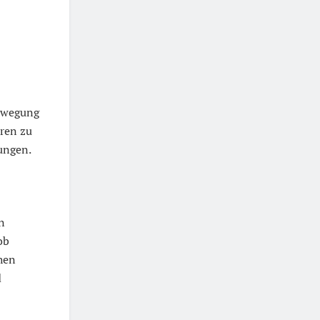
bewegung
hren zu
ungen.
n
ob
hen
d