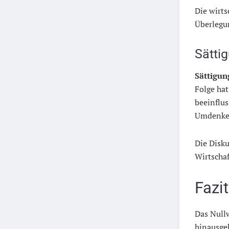
Die wirts
Überlegun
Sätti
Sättigun
Folge hat
beeinflus
Umdenken
Die Disk
Wirtscha
Fazit
Das Null
hinausgeh