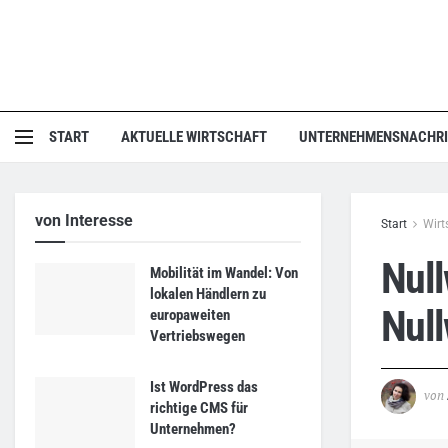
START
AKTUELLE WIRTSCHAFT
UNTERNEHMENSNACHR
von Interesse
Start
Wirt
Null
Mobilität im Wandel: Von
lokalen Händlern zu
Nul
europaweiten
Vertriebswegen
Ist WordPress das
von
richtige CMS für
Unternehmen?