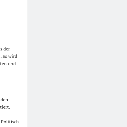
s der
 Es wird
sten und
 den
iert.
Politisch