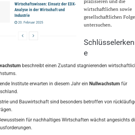
präzisieren und die
Wirtschaftswissen: Einsatz der EDX-
wirtschaftlichen sowie
Analyse in der Wirtschaft und
Industrie
gesellschaftlichen Folg
20. Februar 2025
untersuchen.
Schlüsselerken
e
lwachstum
beschreibt einen Zustand stagnierenden wirtschaftli
hstums.
ende Institute erwarten in diesem Jahr ein
Nullwachstum
für
schland.
strie und Bauwirtschaft sind besonders betroffen von rückläufi
rägen.
Bewusstsein für nachhaltiges Wirtschaften wächst angesichts d
usforderungen.