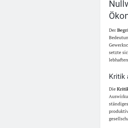
Null
Öko
Der
Begri
Bedeutung
Gewerksc
setzte si
lebhafte
Kriti
Die
Krit
Auswirkun
ständige
produktiv
gesellsch