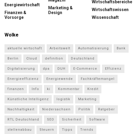
Magazin
Wirtschaftsbereiche
Energiewirtschaft
Marketing &
Wirtschaftswissen
Finanzen &
Design
Vorsorge
Wissenschaft
Wolke
aktuelle wirtschaft
Arbeitswelt
Automatisierung
Bank
Berlin
Cloud
definition
Deutschland
Digitalisierung
dpa
DUH
E-Commerce
Effizienz
Energieeffizienz
Energiewende
Fachkräftemangel
finanzen
Info
ki
Kommentar
Kredit
Künstliche Intelligenz
logistik
Marketing
Nachhaltigkeit
Niedersachsen
Politik
Ratgeber
RTL Deutschland
SEO
Sicherheit
Software
stellenabbau
Steuern
Tipps
Trends