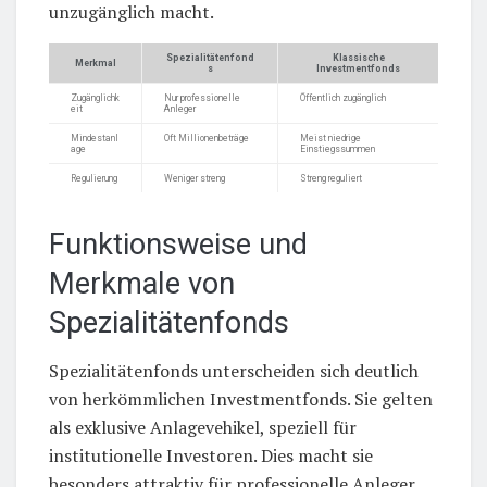
unzugänglich macht.
Spezialitätenfond
Klassische
Merkmal
s
Investmentfonds
Zugänglichk
Nur professionelle
Öffentlich zugänglich
eit
Anleger
Mindestanl
Oft Millionenbeträge
Meist niedrige
age
Einstiegssummen
Regulierung
Weniger streng
Streng reguliert
Funktionsweise und
Merkmale von
Spezialitätenfonds
Spezialitätenfonds unterscheiden sich deutlich
von herkömmlichen Investmentfonds. Sie gelten
als exklusive Anlagevehikel, speziell für
institutionelle Investoren. Dies macht sie
besonders attraktiv für professionelle Anleger.