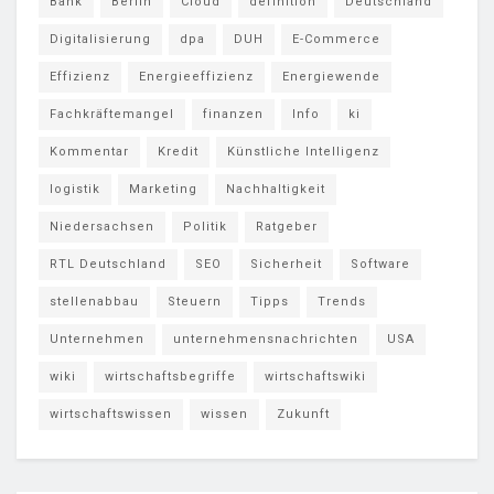
Bank
Berlin
Cloud
definition
Deutschland
Digitalisierung
dpa
DUH
E-Commerce
Effizienz
Energieeffizienz
Energiewende
Fachkräftemangel
finanzen
Info
ki
Kommentar
Kredit
Künstliche Intelligenz
logistik
Marketing
Nachhaltigkeit
Niedersachsen
Politik
Ratgeber
RTL Deutschland
SEO
Sicherheit
Software
stellenabbau
Steuern
Tipps
Trends
Unternehmen
unternehmensnachrichten
USA
wiki
wirtschaftsbegriffe
wirtschaftswiki
wirtschaftswissen
wissen
Zukunft