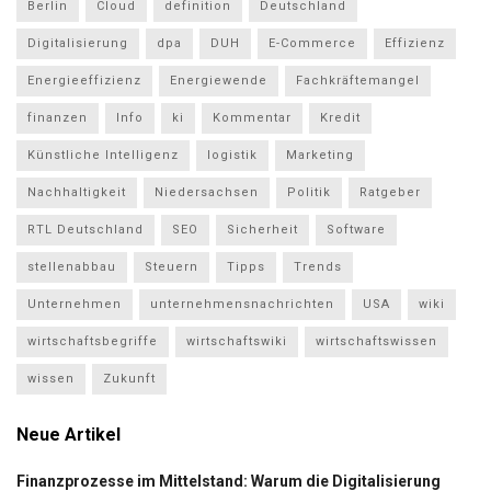
Berlin
Cloud
definition
Deutschland
Digitalisierung
dpa
DUH
E-Commerce
Effizienz
Energieeffizienz
Energiewende
Fachkräftemangel
finanzen
Info
ki
Kommentar
Kredit
Künstliche Intelligenz
logistik
Marketing
Nachhaltigkeit
Niedersachsen
Politik
Ratgeber
RTL Deutschland
SEO
Sicherheit
Software
stellenabbau
Steuern
Tipps
Trends
Unternehmen
unternehmensnachrichten
USA
wiki
wirtschaftsbegriffe
wirtschaftswiki
wirtschaftswissen
wissen
Zukunft
Neue Artikel
Finanzprozesse im Mittelstand: Warum die Digitalisierung