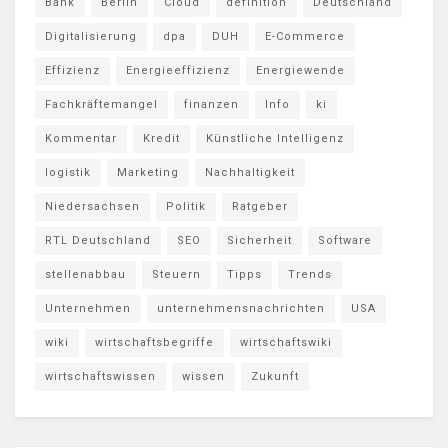
Bank
Berlin
Cloud
definition
Deutschland
Digitalisierung
dpa
DUH
E-Commerce
Effizienz
Energieeffizienz
Energiewende
Fachkräftemangel
finanzen
Info
ki
Kommentar
Kredit
Künstliche Intelligenz
logistik
Marketing
Nachhaltigkeit
Niedersachsen
Politik
Ratgeber
RTL Deutschland
SEO
Sicherheit
Software
stellenabbau
Steuern
Tipps
Trends
Unternehmen
unternehmensnachrichten
USA
wiki
wirtschaftsbegriffe
wirtschaftswiki
wirtschaftswissen
wissen
Zukunft