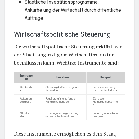
Staatliche Investitionsprogramme:
Ankurbelung der Wirtschaft durch öffentliche
Aufträge
Wirtschaftspolitische Steuerung
Die wirtschaftspolitische Steuerung
erklärt
, wie
der Staat langfristig die Wirtschaftsstruktur
beeinflussen kann. Wichtige Instrumente sind:
Instrume
Funktion
Beispiel
nt
Geldpoliti
Steuerung der Geldmenge und
Leitzinsanpassung
k
Zinssätze
durch die Zentralbank
Außenhan
Regulierung internationaler
Zölle oder
delspoliti
Handelsbeziehungen
Freihandelsabkomme
k
n
Strukturpol
Förderung oder Umgestaltung
Förderung erneuerbarer
itik
von Wirtschaftssektoren
Energien
Diese Instrumente ermöglichen es dem Staat,