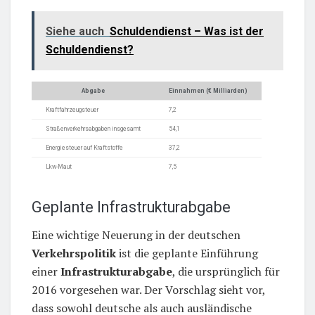
Siehe auch
Schuldendienst – Was ist der
Schuldendienst?
Abgabe
Einnahmen (€ Milliarden)
Kraftfahrzeugsteuer
7,2
Straßenverkehrsabgaben insgesamt
54,1
Energiesteuer auf Kraftstoffe
37,2
Lkw-Maut
7,5
Geplante Infrastrukturabgabe
Eine wichtige Neuerung in der deutschen
Verkehrspolitik
ist die geplante Einführung
einer
Infrastrukturabgabe
, die ursprünglich für
2016 vorgesehen war. Der Vorschlag sieht vor,
dass sowohl deutsche als auch ausländische