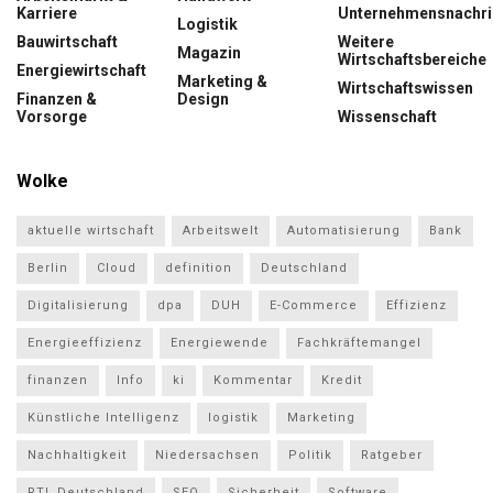
Karriere
Unternehmensnachri
Logistik
Bauwirtschaft
Weitere
Magazin
Wirtschaftsbereiche
Energiewirtschaft
Marketing &
Wirtschaftswissen
Finanzen &
Design
Vorsorge
Wissenschaft
Wolke
aktuelle wirtschaft
Arbeitswelt
Automatisierung
Bank
Berlin
Cloud
definition
Deutschland
Digitalisierung
dpa
DUH
E-Commerce
Effizienz
Energieeffizienz
Energiewende
Fachkräftemangel
finanzen
Info
ki
Kommentar
Kredit
Künstliche Intelligenz
logistik
Marketing
Nachhaltigkeit
Niedersachsen
Politik
Ratgeber
RTL Deutschland
SEO
Sicherheit
Software