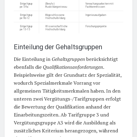
Entgeltgrup
(Berufs-)
Verwaltungsarbeiten mit
pe 5-9a
Ausbildungsniveau
Fachkenntnissen
Entgeltgrup
Abgeschlossene
Ingenieuraufgaben
pe 9b-12
Hochschulbildung
Entgeltgrup
Wissenschaftliche
Forschungsprojekte
pe 13-15
Hochschulbildung
Einteilung der Gehaltsgruppen
Die Einteilung in
Gehaltsgruppen
berücksichtigt
ebenfalls die
Qualifikationsanforderungen
.
Beispielsweise gilt der Grundsatz der Spezialität,
wodurch Spezialmerkmale Vorrang vor
allgemeinen Tätigkeitsmerkmalen haben. In den
unteren zwei Vergütungs-/Tarifgruppen erfolgt
die Bewertung der Qualifikation anhand der
Einarbeitungszeiten. Ab Tarifgruppe 3 und
Vergütungsgruppe A3 wird die Ausbildung als
zusätzliches Kriterium herangezogen, während