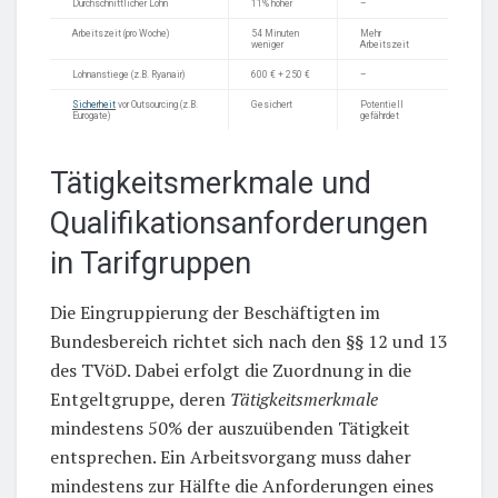
Durchschnittlicher Lohn
11% höher
–
Arbeitszeit (pro Woche)
54 Minuten
Mehr
weniger
Arbeitszeit
Lohnanstiege (z.B. Ryanair)
600 € + 250 €
–
Sicherheit
vor Outsourcing (z.B.
Gesichert
Potentiell
Eurogate)
gefährdet
Tätigkeitsmerkmale und
Qualifikationsanforderungen
in Tarifgruppen
Die Eingruppierung der Beschäftigten im
Bundesbereich richtet sich nach den §§ 12 und 13
des TVöD. Dabei erfolgt die Zuordnung in die
Entgeltgruppe, deren
Tätigkeitsmerkmale
mindestens 50% der auszuübenden Tätigkeit
entsprechen. Ein Arbeitsvorgang muss daher
mindestens zur Hälfte die Anforderungen eines