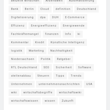
aktuelle wirtschaft
Arbeitswelt
Automatisierung
Bank
Berlin
Cloud
definition
Deutschland
Digitalisierung
dpa
DUH
E-Commerce
Effizienz
Energieeffizienz
Energiewende
Fachkräftemangel
finanzen
Info
ki
Kommentar
Kredit
Künstliche Intelligenz
logistik
Marketing
Nachhaltigkeit
Niedersachsen
Politik
Ratgeber
RTL Deutschland
SEO
Sicherheit
Software
stellenabbau
Steuern
Tipps
Trends
Unternehmen
unternehmensnachrichten
USA
wiki
wirtschaftsbegriffe
wirtschaftswiki
wirtschaftswissen
wissen
Zukunft