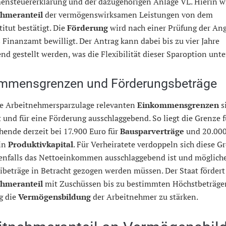
nsteuererklärung und der dazugehörigen Anlage VL. Hierin wi
ehmeranteil
der vermögenswirksamen Leistungen von dem
titut bestätigt. Die
Förderung
wird nach einer Prüfung der An
 Finanzamt bewilligt. Der Antrag kann dabei bis zu vier Jahre
nd gestellt werden, was die Flexibilität dieser Sparoption unter
mmensgrenzen und Förderungsbeträge
die Arbeitnehmersparzulage relevanten
Einkommensgrenzen
s
t und für eine Förderung ausschlaggebend. So liegt die Grenze f
hende derzeit bei 17.900 Euro für
Bausparverträge
und 20.000
in
Produktivkapital
. Für Verheiratete verdoppeln sich diese G
enfalls das Nettoeinkommen ausschlaggebend ist und möglich
ibeträge in Betracht gezogen werden müssen. Der Staat fördert
ehmeranteil
mit Zuschüssen bis zu bestimmten Höchstbeträge
ig die
Vermögensbildung
der Arbeitnehmer zu stärken.