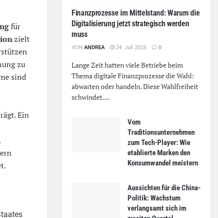
Finanzprozesse im Mittelstand: Warum die
Digitalisierung jetzt strategisch werden
ng
für
muss
tion
zielt
VON
ANDREA
24. Juli 2026
0
rstützen
anung zu
Lange Zeit hatten viele Betriebe beim
Thema digitale Finanzprozesse die Wahl:
me sind
abwarten oder handeln. Diese Wahlfreiheit
schwindet....
rägt. Ein
Vom
Traditionsunternehmen
.
zum Tech-Player: Wie
dern
etablierte Marken den
Konsumwandel meistern
t.
Aussichten für die China-
Politik: Wachstum
verlangsamt sich im
Staates