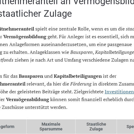
itnehmeranteil an Vermögensbil
staatlicher Zulage
itnehmeranteil
spielt eine zentrale Rolle, wenn es um die
staa
ur
Vermögensbildung
geht. Für Anleger ist es essentiell, sich 
nen Anlageformen auseinanderzusetzen, um eine passgenaue
g zu erhalten. Anlageklassen wie
Bausparen
,
Kapitalbeteiligung
ntfonds
ziehen je nach Art und Umfang verschiedene Zulagen na
s für das
Bausparen
und
Kapitalbeteiligungen
ist der
ehmeranteil
relevant, da hier die
Förderung
in direktem Zusa
öhe der geleisteten Beiträge steht. Zielgerichtete
Investitionen
der
Vermögensbildung
können somit finanziell erheblich durc
e Zuschüsse unterstützt werden.
Maximale
Staatliche
ageform
Sper
Sparsumme
Zulage