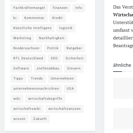
Das Vers
Fachkräftemangel
finanzen
Info
Wirtscha
ki
Kommentar
Kredit
Unterstü
Künstliche Intelligenz
logistik
umfasst 
detaillie
Marketing
Nachhaltigkeit
Beantrag
Niedersachsen
Politik
Ratgeber
RTL Deutschland
SEO
Sicherheit
ähnliche
Software
stellenabbau
Steuern
Tipps
Trends
Unternehmen
unternehmensnachrichten
USA
wiki
wirtschaftsbegriffe
wirtschaftswiki
wirtschaftswissen
wissen
Zukunft