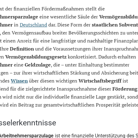
xt der finanziellen Fördermaßnahmen stellt die
ehmersparzulage
eine wesentliche Säule der
Vermögensbildu
ehmer
in
Deutschland
dar. Diese Form der
staatlichen Subven
b, den Vermögensaufbau breiter Bevölkerungsschichten zu unte
 einen Anreiz für eine langfristige und nachhaltige Finanzpl
 Ihre
Definition
und die Voraussetzungen ihrer Inanspruchnah
ten
Vermögensbildungsgesetz
konkretisiert. Dadurch erhalten
ehmer
eine
Geldzulage
, die – unter Einhaltung bestimmter
en – zur ihrer wirtschaftlichen Stärkung und Absicherung beit
endes
Wissen
über diesen wichtigen
Wirtschaftsbegriff
ist
dend für die zielgerichtete Inanspruchnahme dieser
Förderung
 wird nicht nur die individuelle finanzielle Lage gestärkt, son
wird ein Beitrag zur gesamtwirtschaftlichen Prosperität geleiste
sselerkenntnisse
Arbeitnehmersparzulage
ist eine finanzielle Unterstützung des 