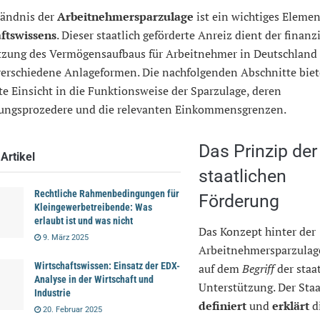
tändnis der
Arbeitnehmersparzulage
ist ein wichtiges Elemen
ftswissens
. Dieser staatlich geförderte Anreiz dient der finanz
tzung des Vermögensaufbaus für Arbeitnehmer in Deutschland
verschiedene Anlageformen. Die nachfolgenden Abschnitte biet
rte Einsicht in die Funktionsweise der Sparzulage, deren
ungsprozedere und die relevanten Einkommensgrenzen.
Das Prinzip der
Artikel
staatlichen
Rechtliche Rahmenbedingungen für
Förderung
Kleingewerbetreibende: Was
erlaubt ist und was nicht
Das Konzept hinter der
9. März 2025
Arbeitnehmersparzulage
Wirtschaftswissen: Einsatz der EDX-
auf dem
Begriff
der staa
Analyse in der Wirtschaft und
Unterstützung. Der Staa
Industrie
definiert
und
erklärt
d
20. Februar 2025