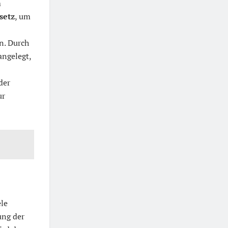
m
setz
, um
n. Durch
ngelegt,
 der
ur
ele
ung der