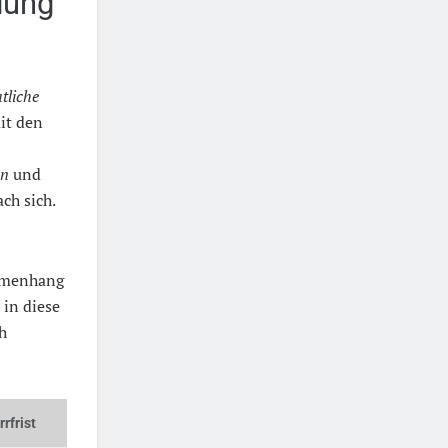
dung
tliche
mit den
en
und
ch sich.
mmenhang
in diese
h
rfrist