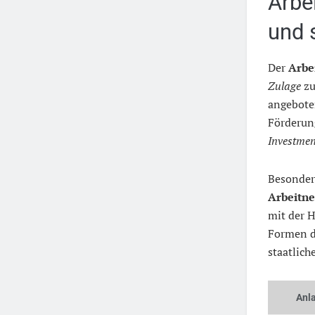
Arbe
und 
Der
Arbe
Zulage
z
angebote
Förderun
Investme
Besonder
Arbeitn
mit der H
Formen 
staatlich
Anl