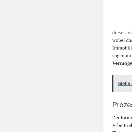
diese Un
wobei das
Immobil
sogenan
Vermöge
Siehe
Proze
Der forma
Arbeitne