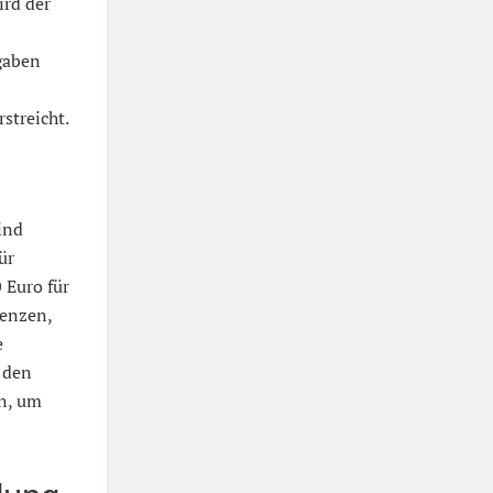
rd der
gaben
streicht.
ind
ür
 Euro für
renzen,
e
 den
n, um