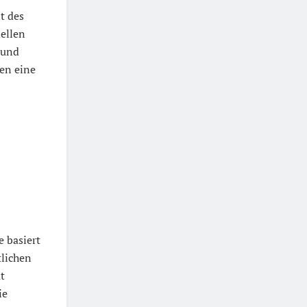
t des
iellen
 und
en eine
 basiert
tlichen
t
ie