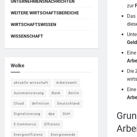
UNTERNEHMENSNACHRICHTEN
zur
WEITERE WIRTSCHAFTSBEREICHE
Das
dies
WIRTSCHAFTSWISSEN
Unte
WISSENSCHAFT
Geld
Eine
Arb
Wolke
Die 
wirt
aktuelle wirtschaft
Arbeitswelt
Eine
Automatisierung
Bank
Berlin
Arb
Cloud
definition
Deutschland
Grun
Digitalisierung
dpa
DUH
E-Commerce
Effizienz
Arbe
Energieeffizienz
Energiewende