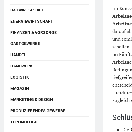
Im Konte
BAUWIRTSCHAFT
Arbeitn
ENERGIEWIRTSCHAFT
Arbeitn
darauf a
FINANZEN & VORSORGE
und somit
GASTGEWERBE
schaffen.
im Fünf
HANDEL
Arbeitn
HANDWERK
Bedingung
tiefgreif
LOGISTIK
entschei
MAGAZIN
Hierdurch
zugleich 
MARKETING & DESIGN
PRODUZIERENDES GEWERBE
Schlü
TECHNOLOGIE
Die