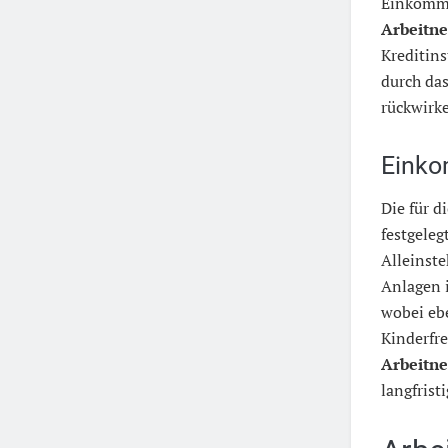
Einkomme
Arbeitn
Kreditins
durch das
rückwirke
Einko
Die für 
festgeleg
Alleinste
Anlagen 
wobei eb
Kinderfre
Arbeitn
langfrist