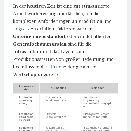
In der heutigen Zeit ist eine gut strukturierte
Arbeitsvorbereitung unerlässlich, um die
komplexen Anforderungen an Produktion und
Logistik
zu erfüllen. Faktoren wie der
Unternehmensstandort
oder ein detaillierter
Generalbebauungsplan
sind für die
Infrastruktur und das Layout von
Produktionsstätten von großer Bedeutung und
beeinflussen die
Effizienz
der gesamten
Wertschöpfungskette.
Prozessber
Zielsetzung
Methoden
eich
Produktion
Optimierung der
Simultaneous
sprozesspl
Produktionsabläufe
Engineering
,
anung
Generalbebauungspl
an
Produktion
Effiziente
PPS
-Systeme, Mengen-
sprozessst
Ressourcennutzung
und
Zeitenkontrolle
euerung
Betriebsmi
Verfügbarkeit und
Instandhaltungsmanagem
ttelplanun
optimale Nutzung von
ent, Kapazitätsplanung