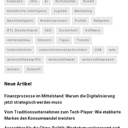
finanzen
Info
ki
Kommentar
Kredit
Künstliche Intelligenz
logistik
Marketing
Nachhaltigkeit
Niedersachsen
Politik
Ratgeber
RTL Deutschland
SEO
Sicherheit
Software
stellenabbau
Steuern
Tipps
Trends
Unternehmen
unternehmensnachrichten
USA
wiki
wirtschaftsbegriffe
wirtschaftswiki
wirtschaftswissen
wissen
Zukunft
Neue Artikel
Finanzprozesse im Mittelstand: Warum die Digitalisierung
jetzt strategisch werden muss
Vom Traditionsunternehmen zum Tech-Player: Wie etablierte
Marken den Konsumwandel meistern