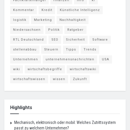
Fachkräftemangel
finanzen
Info
ki
Kommentar
Kredit
Künstliche Intelligenz
logistik
Marketing
Nachhaltigkeit
Niedersachsen
Politik
Ratgeber
RTL Deutschland
SEO
Sicherheit
Software
stellenabbau
Steuern
Tipps
Trends
Unternehmen
unternehmensnachrichten
USA
wiki
wirtschaftsbegriffe
wirtschaftswiki
wirtschaftswissen
wissen
Zukunft
Highlights
Mechanisch, elektronisch oder mobil: Welches Zutrittssystem
passt zu welchem Unternehmen?