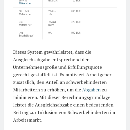
20 – 49
unter 2%
150 EUR
Mitarbeiter
50 – 249
2% bis
200 EUR
Mitarbeiter
5%
250+
5% und
320 EUR
Mitarbeiter
mehr
„Null-
0%
500 EUR
Beschäftiger“
Dieses System gewährleistet, dass die
Ausgleichsabgabe entsprechend der
Unternehmensgröße und Erfüllungsquote
gerecht gestaffelt ist. Es motiviert Arbeitgeber
zusätzlich, den Anteil an schwerbehinderten
Mitarbeitern zu erhöhen, um die
Abgaben
zu
minimieren. Mit dieser Berechnungsgrundlage
leistet die Ausgleichsabgabe einen bedeutenden
Beitrag zur Inklusion von Schwerbehinderten im
Arbeitsmarkt.