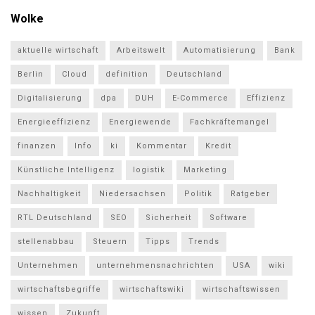
Wolke
aktuelle wirtschaft
Arbeitswelt
Automatisierung
Bank
Berlin
Cloud
definition
Deutschland
Digitalisierung
dpa
DUH
E-Commerce
Effizienz
Energieeffizienz
Energiewende
Fachkräftemangel
finanzen
Info
ki
Kommentar
Kredit
Künstliche Intelligenz
logistik
Marketing
Nachhaltigkeit
Niedersachsen
Politik
Ratgeber
RTL Deutschland
SEO
Sicherheit
Software
stellenabbau
Steuern
Tipps
Trends
Unternehmen
unternehmensnachrichten
USA
wiki
wirtschaftsbegriffe
wirtschaftswiki
wirtschaftswissen
wissen
Zukunft