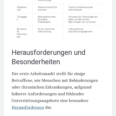
Unterstützung
Charakteri
Marktwirtschaftlich
Staatlich flankierend und
stik
orientiert
unterstützend
Zielgruppe
Arbeitnehmer ohne
Personen, die Schwierigkeiten
n
besondere
haben, auf dem ersten
Förderbedarfe
Arbeitsmarkt Fuß zu fassen
Beispiele
Keine staatliche
Lohnzuschüsse,
für
Unterstützung
Qualifikationsprogramme
Unterstütz
ung
Herausforderungen und
Besonderheiten
Der erste Arbeitsmarkt stellt für einige
Betroffene, wie Menschen mit Behinderungen
oder chronischen Erkrankungen, aufgrund
höherer Anforderungen und fehlender
Unterstützungsangebote eine besondere
Herausforderung
dar.