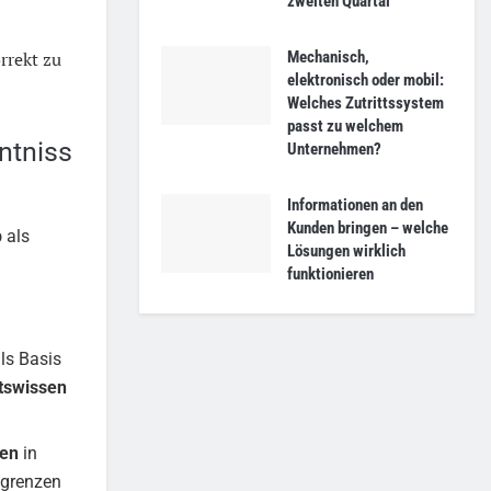
zweiten Quartal
rrekt zu
Mechanisch,
elektronisch oder mobil:
Welches Zutrittssystem
passt zu welchem
ntniss
Unternehmen?
Informationen an den
Kunden bringen – welche
p
als
Lösungen wirklich
funktionieren
ls Basis
tswissen
nen
in
sgrenzen