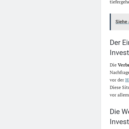
tiefergeh
Siehe
Der E
Invest
Die
Verb
Nachfrage
vor der
H
Diese Si
vor alle
Die W
Invest