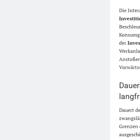
Die Inte
Investit
Beschleu
Konsumgü
der
Inves
Werkanlag
Anstoße
Vorwärts
Dauer
langf
Dauert d
zwangslä
Grenzen d
ausgesch