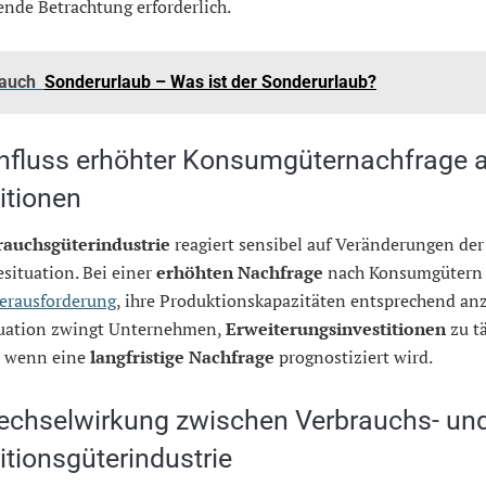
ende Betrachtung erforderlich.
 auch
Sonderurlaub – Was ist der Sonderurlaub?
influss erhöhter Konsumgüternachfrage 
itionen
rauchsgüterindustrie
reagiert sensibel auf Veränderungen der
situation. Bei einer
erhöhten Nachfrage
nach Konsumgütern s
erausforderung
, ihre Produktionskapazitäten entsprechend an
tuation zwingt Unternehmen,
Erweiterungsinvestitionen
zu tä
m wenn eine
langfristige Nachfrage
prognostiziert wird.
echselwirkung zwischen Verbrauchs- un
itionsgüterindustrie