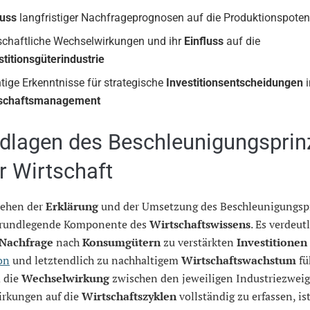
luss
langfristiger Nachfrageprognosen auf die Produktionspoten
schaftliche Wechselwirkungen und ihr
Einfluss
auf die
stitionsgüterindustrie
tige Erkenntnisse für strategische
Investitionsentscheidungen
tschaftsmanagement
dlagen des Beschleunigungsprin
er Wirtschaft
tehen der
Erklärung
und der Umsetzung des Beschleunigungsp
 grundlegende Komponente des
Wirtschaftswissens
. Es verdeut
 Nachfrage
nach
Konsumgütern
zu verstärkten
Investitionen
on
und letztendlich zu nachhaltigem
Wirtschaftswachstum
fü
 die
Wechselwirkung
zwischen den jeweiligen Industriezwei
irkungen auf die
Wirtschaftszyklen
vollständig zu erfassen, is