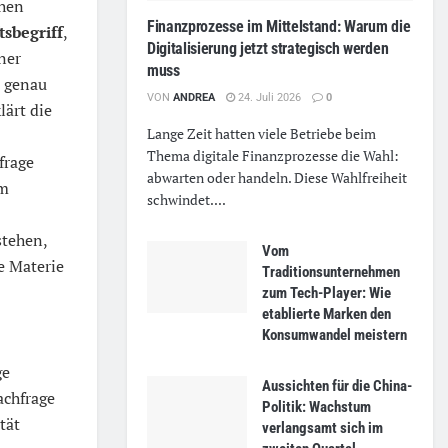
chen
Finanzprozesse im Mittelstand: Warum die
tsbegriff
,
Digitalisierung jetzt strategisch werden
ner
muss
s genau
VON
ANDREA
24. Juli 2026
0
lärt die
Lange Zeit hatten viele Betriebe beim
Thema digitale Finanzprozesse die Wahl:
frage
abwarten oder handeln. Diese Wahlfreiheit
um
schwindet....
stehen,
Vom
ie Materie
Traditionsunternehmen
zum Tech-Player: Wie
etablierte Marken den
Konsumwandel meistern
ge
Aussichten für die China-
achfrage
Politik: Wachstum
tät
verlangsamt sich im