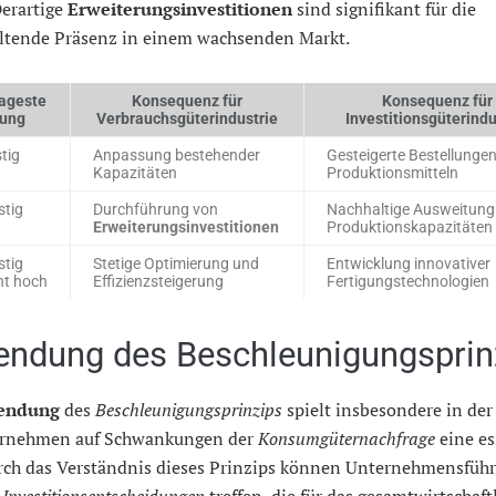
Derartige
Erweiterungsinvestitionen
sind signifikant für die
ltende Präsenz in einem wachsenden Markt.
ageste
Konsequenz für
Konsequenz für
rung
Verbrauchsgüterindustrie
Investitionsgüterindu
stig
Anpassung bestehender
Gesteigerte Bestellunge
Kapazitäten
Produktionsmitteln
stig
Durchführung von
Nachhaltige Ausweitung
Erweiterungsinvestitionen
Produktionskapazitäten
stig
Stetige Optimierung und
Entwicklung innovativer
nt hoch
Effizienzsteigerung
Fertigungstechnologien
ndung des Beschleunigungsprin
endung
des
Beschleunigungsprinzips
spielt insbesondere in der
rnehmen auf Schwankungen der
Konsumgüternachfrage
eine es
urch das Verständnis dieses Prinzips können Unternehmensfüh