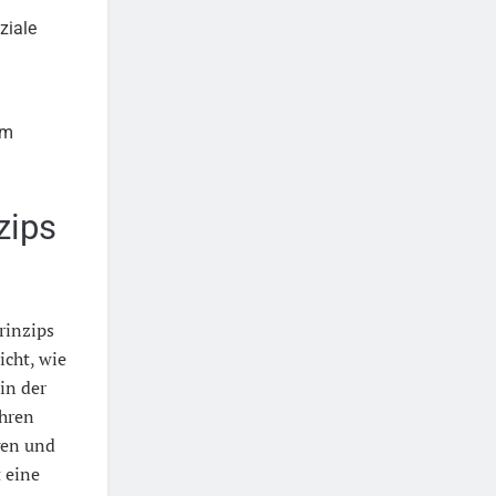
ziale
im
zips
rinzips
licht, wie
in der
hren
gen und
t eine