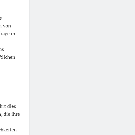
s
n von
rage in
as
tlichen
hrt dies
 die ihre
chkeiten