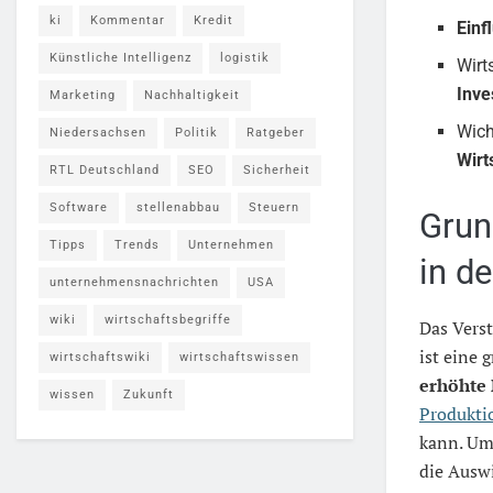
ki
Kommentar
Kredit
Einf
Künstliche Intelligenz
logistik
Wirt
Inve
Marketing
Nachhaltigkeit
Wich
Niedersachsen
Politik
Ratgeber
Wir
RTL Deutschland
SEO
Sicherheit
Software
stellenabbau
Steuern
Grun
Tipps
Trends
Unternehmen
in d
unternehmensnachrichten
USA
wiki
wirtschaftsbegriffe
Das Vers
ist eine
wirtschaftswiki
wirtschaftswissen
erhöhte
wissen
Zukunft
Produkti
kann. Um
die Ausw