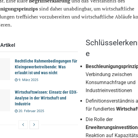
st. Eine klare
Begriffserklärung
und das Verständnis des
nigungsprinzips
sind daher unabdingbar, um wirtschaftliche
ungen treffsicher vorzubereiten und wirtschaftliche Abläufe ko
ieren.
Schlüsselerken
Artikel
e
Rechtliche Rahmenbedingungen für
Beschleunigungsprinzi
Kleingewerbetreibende: Was
erlaubt ist und was nicht
Verbindung zwischen
9. März 2025
Konsumnachfrage und
Industrieinvestitionen
Wirtschaftswissen: Einsatz der EDX-
Analyse in der Wirtschaft und
Definitionsverständnis a
Industrie
für fundiertes
Wirtschaf
20. Februar 2025
Die Rolle der
Erweiterungsinvestitio
Reaktion auf Kapazität