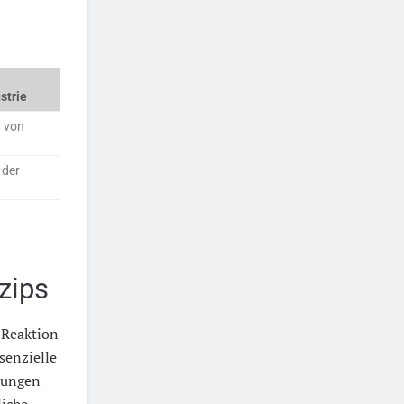
strie
n von
 der
zips
 Reaktion
senzielle
rungen