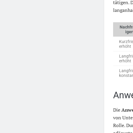
tätigen. 
langanha
Nachfr
ige
Kurzfri
erhöht
Langfri
erhöht
Langfri
konsta
Anwe
Die
Anw
von Unte
Rolle. D