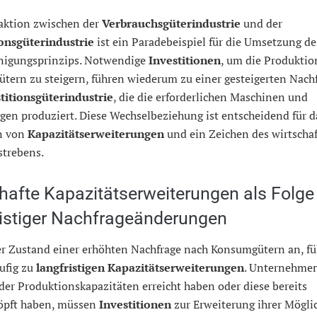
raktion zwischen der
Verbrauchsgüterindustrie
und der
ionsgüterindustrie
ist ein Paradebeispiel für die Umsetzung de
nigungsprinzips. Notwendige
Investitionen
, um die Produktio
tern zu steigern, führen wiederum zu einer gesteigerten Nachf
titionsgüterindustrie
, die die erforderlichen Maschinen und
en produziert. Diese Wechselbeziehung ist entscheidend für d
n von
Kapazitätserweiterungen
und ein Zeichen des wirtschaf
strebens.
hafte Kapazitätserweiterungen als Folge
ristiger Nachfrageänderungen
er Zustand einer erhöhten Nachfrage nach Konsumgütern an, fü
ufig zu
langfristigen Kapazitätserweiterungen
. Unternehmen,
er Produktionskapazitäten erreicht haben oder diese bereits
öpft haben, müssen
Investitionen
zur Erweiterung ihrer Mögli