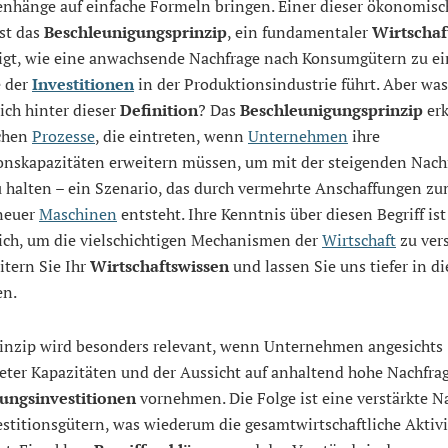
hänge auf einfache Formeln bringen. Einer dieser ökonomis
st das
Beschleunigungsprinzip
, ein fundamentaler
Wirtschaf
eigt, wie eine anwachsende Nachfrage nach Konsumgütern zu ei
 der
Investitionen
in der Produktionsindustrie führt. Aber wa
sich hinter dieser
Definition
? Das
Beschleunigungsprinzip
erk
chen
Prozesse
, die eintreten, wenn
Unternehmen
ihre
onskapazitäten erweitern müssen, um mit der steigenden Nach
u halten – ein Szenario, das durch vermehrte Anschaffungen z
 neuer
Maschinen
entsteht. Ihre Kenntnis über diesen Begriff ist
lich, um die vielschichtigen Mechanismen der
Wirtschaft
zu ver
itern Sie Ihr
Wirtschaftswissen
und lassen Sie uns tiefer in d
en.
rinzip wird besonders relevant, wenn Unternehmen angesichts
eter Kapazitäten und der Aussicht auf anhaltend hohe Nachfra
ungsinvestitionen
vornehmen. Die Folge ist eine verstärkte N
stitionsgütern, was wiederum die gesamtwirtschaftliche Aktivi