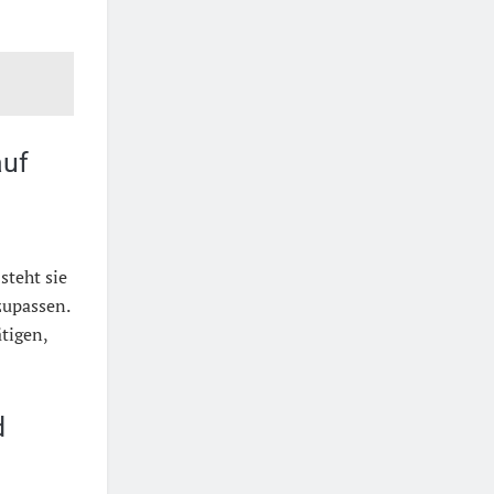
auf
teht sie
zupassen.
tigen,
d