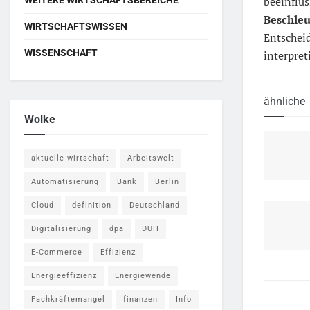
beeinflus
Beschleu
WIRTSCHAFTSWISSEN
Entscheid
WISSENSCHAFT
interpret
ähnliche
Wolke
aktuelle wirtschaft
Arbeitswelt
Automatisierung
Bank
Berlin
Cloud
definition
Deutschland
Digitalisierung
dpa
DUH
E-Commerce
Effizienz
Energieeffizienz
Energiewende
Fachkräftemangel
finanzen
Info