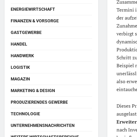
Zusammen
Termini i
ENERGIEWIRTSCHAFT
der aufz
FINANZEN & VORSORGE
Zunahme
GASTGEWERBE
verbirgt 
dynamis
HANDEL
Produkti
HANDWERK
Schritt z
Beispiel
LOGISTIK
unerläss
MAGAZIN
also erwe
eintauch
MARKETING & DESIGN
PRODUZIERENDES GEWERBE
Dieses P
ausgelast
TECHNOLOGIE
Erweiter
UNTERNEHMENSNACHRICHTEN
nach Inve
WEITERE WIRTSCHAFTSBEREICHE