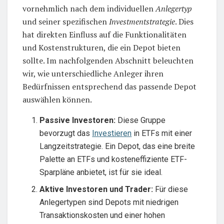
vornehmlich nach dem individuellen
Anlegertyp
und seiner spezifischen
Investmentstrategie
. Dies
hat direkten Einfluss auf die Funktionalitäten
und Kostenstrukturen, die ein Depot bieten
sollte. Im nachfolgenden Abschnitt beleuchten
wir, wie unterschiedliche Anleger ihren
Bedürfnissen entsprechend das passende Depot
auswählen können.
Passive Investoren:
Diese Gruppe
bevorzugt das
Investieren
in ETFs mit einer
Langzeitstrategie. Ein Depot, das eine breite
Palette an ETFs und kosteneffiziente ETF-
Sparpläne anbietet, ist für sie ideal.
Aktive Investoren und Trader:
Für diese
Anlegertypen sind Depots mit niedrigen
Transaktionskosten und einer hohen