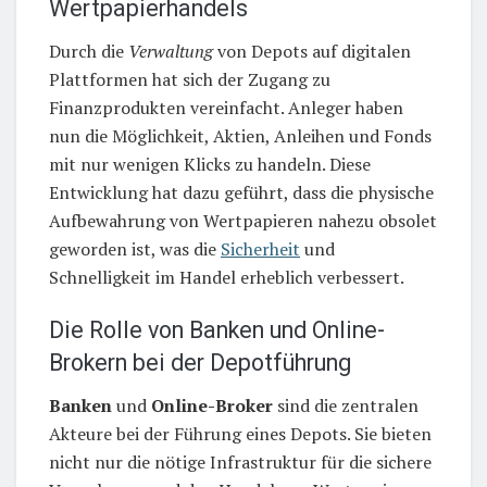
Wertpapierhandels
Durch die
Verwaltung
von Depots auf digitalen
Plattformen hat sich der Zugang zu
Finanzprodukten vereinfacht. Anleger haben
nun die Möglichkeit, Aktien, Anleihen und Fonds
mit nur wenigen Klicks zu handeln. Diese
Entwicklung hat dazu geführt, dass die physische
Aufbewahrung von Wertpapieren nahezu obsolet
geworden ist, was die
Sicherheit
und
Schnelligkeit im Handel erheblich verbessert.
Die Rolle von Banken und Online-
Brokern bei der Depotführung
Banken
und
Online-Broker
sind die zentralen
Akteure bei der Führung eines Depots. Sie bieten
nicht nur die nötige Infrastruktur für die sichere