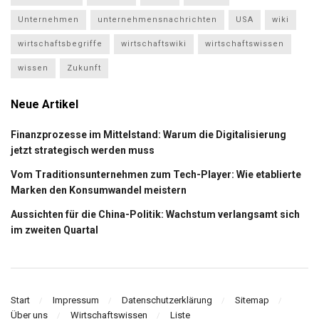
Unternehmen
unternehmensnachrichten
USA
wiki
wirtschaftsbegriffe
wirtschaftswiki
wirtschaftswissen
wissen
Zukunft
Neue Artikel
Finanzprozesse im Mittelstand: Warum die Digitalisierung
jetzt strategisch werden muss
Vom Traditionsunternehmen zum Tech-Player: Wie etablierte
Marken den Konsumwandel meistern
Aussichten für die China-Politik: Wachstum verlangsamt sich
im zweiten Quartal
Start
Impressum
Datenschutzerklärung
Sitemap
Über uns
Wirtschaftswissen
Liste