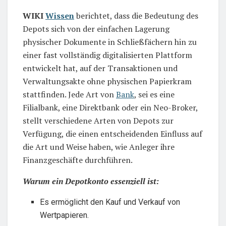
WIKI
Wissen
berichtet, dass die Bedeutung des
Depots sich von der einfachen Lagerung
physischer Dokumente in Schließfächern hin zu
einer fast vollständig digitalisierten Plattform
entwickelt hat, auf der Transaktionen und
Verwaltungsakte ohne physischen Papierkram
stattfinden. Jede Art von
Bank
, sei es eine
Filialbank, eine Direktbank oder ein Neo-Broker,
stellt verschiedene Arten von Depots zur
Verfügung, die einen entscheidenden Einfluss auf
die Art und Weise haben, wie Anleger ihre
Finanzgeschäfte durchführen.
Warum ein Depotkonto essenziell ist:
Es ermöglicht den Kauf und Verkauf von
Wertpapieren.