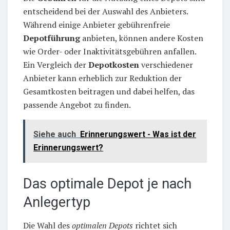
entscheidend bei der Auswahl des Anbieters.
Während einige Anbieter gebührenfreie
Depotführung
anbieten, können andere Kosten
wie Order- oder Inaktivitätsgebühren anfallen.
Ein Vergleich der
Depotkosten
verschiedener
Anbieter kann erheblich zur Reduktion der
Gesamtkosten beitragen und dabei helfen, das
passende Angebot zu finden.
Siehe auch
Erinnerungswert - Was ist der
Erinnerungswert?
Das optimale Depot je nach
Anlegertyp
Die Wahl des
optimalen Depots
richtet sich