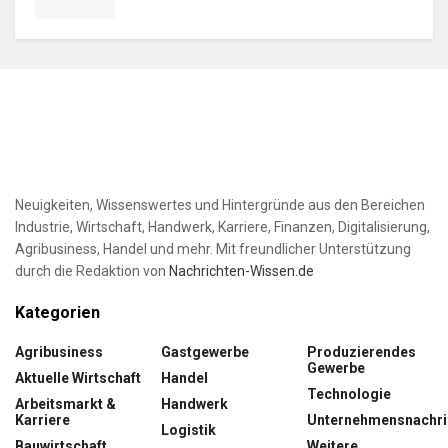
Neuigkeiten, Wissenswertes und Hintergründe aus den Bereichen
Industrie, Wirtschaft, Handwerk, Karriere, Finanzen, Digitalisierung,
Agribusiness, Handel und mehr. Mit freundlicher Unterstützung
durch die Redaktion von
Nachrichten-Wissen.de
Kategorien
Agribusiness
Gastgewerbe
Produzierendes
Gewerbe
Aktuelle Wirtschaft
Handel
Technologie
Arbeitsmarkt &
Handwerk
Karriere
Unternehmensnachri
Logistik
Bauwirtschaft
Weitere