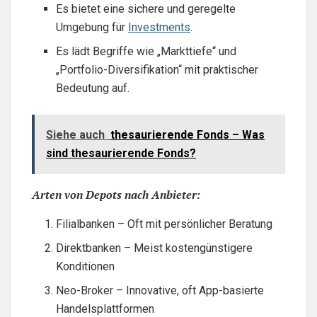
Es bietet eine sichere und geregelte
Umgebung für
Investments
.
Es lädt Begriffe wie „Markttiefe“ und
„Portfolio-Diversifikation“ mit praktischer
Bedeutung auf.
Siehe auch
thesaurierende Fonds – Was
sind thesaurierende Fonds?
Arten von Depots nach Anbieter:
Filialbanken – Oft mit persönlicher Beratung
Direktbanken – Meist kostengünstigere
Konditionen
Neo-Broker – Innovative, oft App-basierte
Handelsplattformen