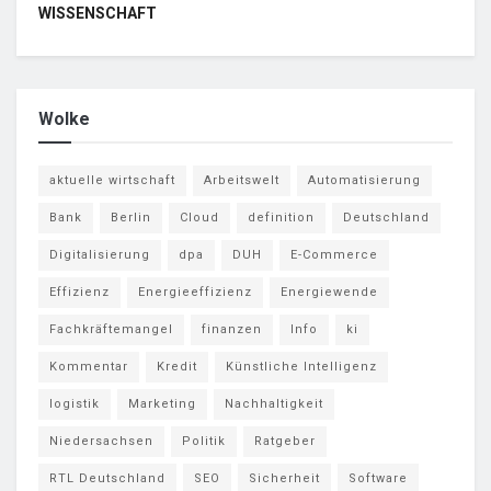
WISSENSCHAFT
Wolke
aktuelle wirtschaft
Arbeitswelt
Automatisierung
Bank
Berlin
Cloud
definition
Deutschland
Digitalisierung
dpa
DUH
E-Commerce
Effizienz
Energieeffizienz
Energiewende
Fachkräftemangel
finanzen
Info
ki
Kommentar
Kredit
Künstliche Intelligenz
logistik
Marketing
Nachhaltigkeit
Niedersachsen
Politik
Ratgeber
RTL Deutschland
SEO
Sicherheit
Software