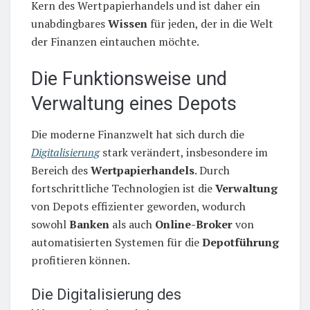
Kern des Wertpapierhandels und ist daher ein
unabdingbares
Wissen
für jeden, der in die Welt
der Finanzen eintauchen möchte.
Die Funktionsweise und
Verwaltung eines Depots
Die moderne Finanzwelt hat sich durch die
Digitalisierung
stark verändert, insbesondere im
Bereich des
Wertpapierhandels
. Durch
fortschrittliche Technologien ist die
Verwaltung
von Depots effizienter geworden, wodurch
sowohl
Banken
als auch
Online-Broker
von
automatisierten Systemen für die
Depotführung
profitieren können.
Die Digitalisierung des