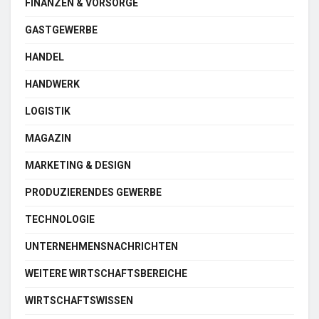
FINANZEN & VORSORGE
GASTGEWERBE
HANDEL
HANDWERK
LOGISTIK
MAGAZIN
MARKETING & DESIGN
PRODUZIERENDES GEWERBE
TECHNOLOGIE
UNTERNEHMENSNACHRICHTEN
WEITERE WIRTSCHAFTSBEREICHE
WIRTSCHAFTSWISSEN