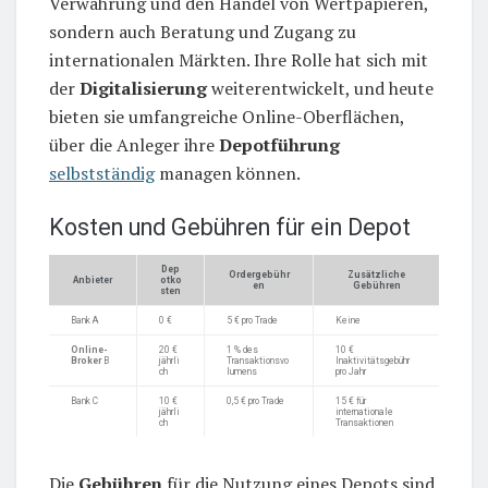
Verwahrung und den Handel von Wertpapieren,
sondern auch Beratung und Zugang zu
internationalen Märkten. Ihre Rolle hat sich mit
der
Digitalisierung
weiterentwickelt, und heute
bieten sie umfangreiche Online-Oberflächen,
über die Anleger ihre
Depotführung
selbstständig
managen können.
Kosten und Gebühren für ein Depot
Dep
Ordergebühr
Zusätzliche
Anbieter
otko
en
Gebühren
sten
Bank A
0 €
5 € pro Trade
Keine
Online-
20 €
1 % des
10 €
Broker
B
jährli
Transaktionsvo
Inaktivitätsgebühr
ch
lumens
pro Jahr
Bank C
10 €
0,5 € pro Trade
15 € für
jährli
internationale
ch
Transaktionen
Die
Gebühren
für die Nutzung eines Depots sind