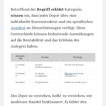
Betreffend der
Begriff erklärt
Kategorie,
wissen
wir, dass jedes Depot über eine
individuelle Kostenstruktur und ein spezifisches
Angebot
an Dienstleistungen verfügt. Diese
Unterschiede können bedeutende Auswirkungen
auf die Rentabilität und das Erlebnis des
Anlegers haben.
Anbieter-
Kosten
Vorzüge
Typ
Filialbank
Variable
Persönliche Beratung
en
Gebührenstrukturen
Direktbank
Niedrigere
Effizienz
durch Online-
en
Grundgebühren
Management
Neo-Broker
Oft gebührenfrei
Modernste Handelstools
Das Depot
zu verstehen, heißt zu verstehen, wie
moderner Handel funktioniert. Es bildet den