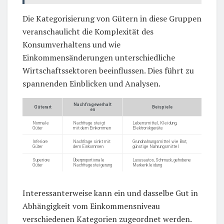
Die Kategorisierung von Gütern in diese Gruppen
veranschaulicht die Komplexität des
Konsumverhaltens und wie
Einkommensänderungen unterschiedliche
Wirtschaftssektoren beeinflussen. Dies führt zu
spannenden Einblicken und Analysen.
Nachfrageverhalt
Güterart
Beispiele
en
Normale
Nachfrage steigt
Lebensmittel, Kleidung,
Güter
mit dem Einkommen
Elektronikgeräte
Inferiore
Nachfrage sinkt mit
Grundnahrungsmittel wie Brot,
Güter
dem Einkommen
günstige Nahrungsmittel
Superiore
Überproportionale
Luxusautos, Schmuck, gehobene
Güter
Nachfragesteigerung
Markenkleidung
Interessanterweise kann ein und dasselbe Gut in
Abhängigkeit vom Einkommensniveau
verschiedenen Kategorien zugeordnet werden.