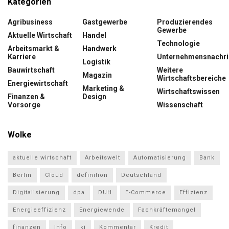
Kategorien
Agribusiness
Gastgewerbe
Produzierendes
Gewerbe
Aktuelle Wirtschaft
Handel
Technologie
Arbeitsmarkt &
Handwerk
Karriere
Unternehmensnachri
Logistik
Bauwirtschaft
Weitere
Magazin
Wirtschaftsbereiche
Energiewirtschaft
Marketing &
Wirtschaftswissen
Finanzen &
Design
Vorsorge
Wissenschaft
Wolke
aktuelle wirtschaft
Arbeitswelt
Automatisierung
Bank
Berlin
Cloud
definition
Deutschland
Digitalisierung
dpa
DUH
E-Commerce
Effizienz
Energieeffizienz
Energiewende
Fachkräftemangel
finanzen
Info
ki
Kommentar
Kredit