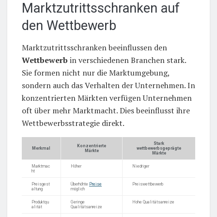
Marktzutrittsschranken auf
den Wettbewerb
Marktzutrittsschranken beeinflussen den
Wettbewerb
in verschiedenen Branchen stark.
Sie formen nicht nur die Marktumgebung,
sondern auch das Verhalten der Unternehmen. In
konzentrierten Märkten verfügen Unternehmen
oft über mehr Marktmacht. Dies beeinflusst ihre
Wettbewerbsstrategie direkt.
Stark
Konzentrierte
Merkmal
wettbewerbsgeprägte
Märkte
Märkte
Marktmac
Höher
Niedriger
ht
Preisgest
Überhöhte
Preise
Preiswettbewerb
altung
möglich
Produktqu
Geringe
Hohe Qualitätsanreize
alität
Qualitätsanreize