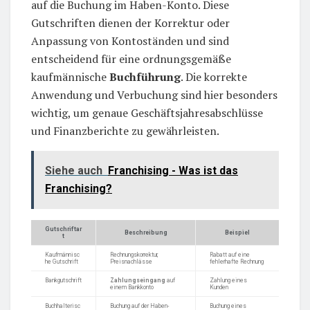
auf die Buchung im Haben-Konto. Diese
Gutschriften dienen der Korrektur oder
Anpassung von Kontoständen und sind
entscheidend für eine ordnungsgemäße
kaufmännische
Buchführung
. Die korrekte
Anwendung und Verbuchung sind hier besonders
wichtig, um genaue Geschäftsjahresabschlüsse
und Finanzberichte zu gewährleisten.
Siehe auch
Franchising - Was ist das
Franchising?
Gutschriftar
Beschreibung
Beispiel
t
Kaufmännisc
Rechnungskorrektur,
Rabatt auf eine
he Gutschrift
Preisnachlässe
fehlerhafte Rechnung
Bankgutschrift
Zahlungseingang
auf
Zahlung eines
einem Bankkonto
Kunden
Buchhalterisc
Buchung auf der Haben-
Buchung eines