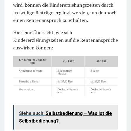
wird, können die Kindererziehungszeiten durch
freiwillige Beiträge ergänzt werden, um dennoch
einen Rentenanspruch zu erhalten.
Hier eine Übersicht, wie sich
Kindererziehungszeiten auf die Rentenansprüche
auswirken können:
Kindererziehungsze
Vor 1992
Ab 1992
iten
Anrechnungszeitraum
2 Jahre und 6
3 Jahre
Monate
Monatliche Rente
ca. 37,60 Euro
ca. 37,60 Euro
Voraussetzung
Durchschnittsverdi
Durchschnittsverdi
enst
enst
Siehe auch
Selbstbedienung – Was ist die
Selbstbedienung?