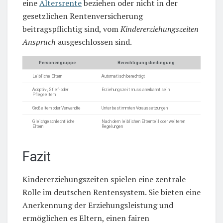
eine
Altersrente
beziehen oder nicht in der
gesetzlichen Rentenversicherung
beitragspflichtig sind, vom
Kindererziehungszeiten
Anspruch
ausgeschlossen sind.
Personengruppe
Berechtigungsbedingung
Leibliche Eltern
Automatisch berechtigt
Adoptiv-, Stief- oder
Erziehungszeit muss anerkannt sein
Pflegeeltern
Großeltern oder Verwandte
Unter bestimmten Voraussetzungen
Gleichgeschlechtliche
Nach dem leiblichen Elternteil oder weiteren
Eltern
Regelungen
Fazit
Kindererziehungszeiten spielen eine zentrale
Rolle im deutschen Rentensystem. Sie bieten eine
Anerkennung der Erziehungsleistung und
ermöglichen es Eltern, einen fairen