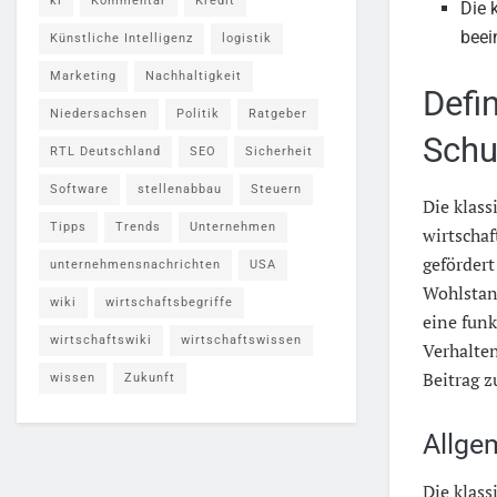
ki
Kommentar
Kredit
Die 
beei
Künstliche Intelligenz
logistik
Marketing
Nachhaltigkeit
Defi
Niedersachsen
Politik
Ratgeber
Schu
RTL Deutschland
SEO
Sicherheit
Software
stellenabbau
Steuern
Die klas
Tipps
Trends
Unternehmen
wirtschaf
gefördert
unternehmensnachrichten
USA
Wohlstan
wiki
wirtschaftsbegriffe
eine funk
wirtschaftswiki
wirtschaftswissen
Verhalten
Beitrag z
wissen
Zukunft
Allge
Die klass