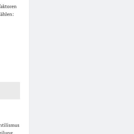
faktoren
zählen:
ntilismus
eilung