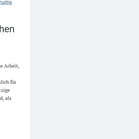
haltig
chen
e Arbeit,
ich für
tzige
d, als