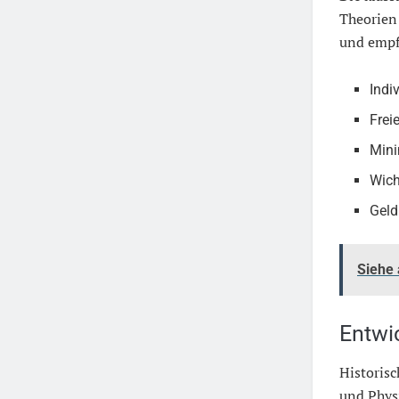
Theorien 
und empfi
Indi
Frei
Mini
Wich
Geld
Siehe
Entwi
Historisc
und Physi