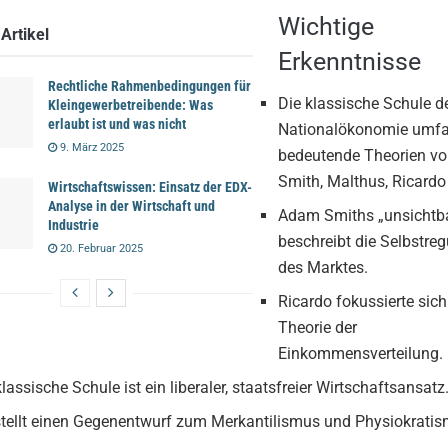
Wichtige
Artikel
Erkenntnisse
Rechtliche Rahmenbedingungen für
Die klassische Schule d
Kleingewerbetreibende: Was
erlaubt ist und was nicht
Nationalökonomie umfa
9. März 2025
bedeutende Theorien v
Smith, Malthus, Ricardo 
Wirtschaftswissen: Einsatz der EDX-
Analyse in der Wirtschaft und
Adam Smiths „unsichtb
Industrie
beschreibt die Selbstreg
20. Februar 2025
des Marktes.
Ricardo fokussierte sich
Theorie der
Einkommensverteilung.
klassische Schule ist ein liberaler, staatsfreier Wirtschaftsansatz
stellt einen Gegenentwurf zum Merkantilismus und Physiokratis