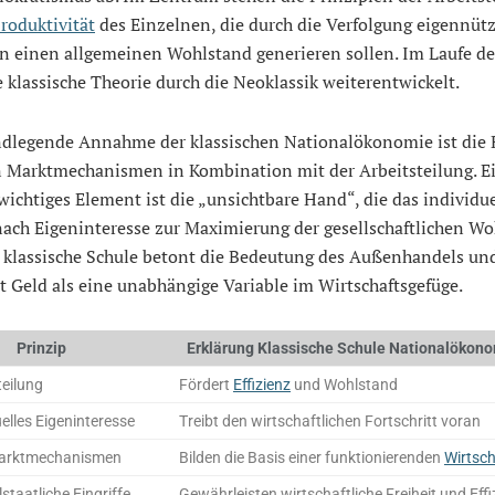
roduktivität
des Einzelnen, die durch die Verfolgung eigennütz
n einen allgemeinen Wohlstand generieren sollen. Im Laufe de
 klassische Theorie durch die Neoklassik weiterentwickelt.
ndlegende Annahme der klassischen Nationalökonomie ist die 
en Marktmechanismen in Kombination mit der Arbeitsteilung. E
wichtiges Element ist die „unsichtbare Hand“, die das individue
ach Eigeninteresse zur Maximierung der gesellschaftlichen Wo
e klassische Schule betont die Bedeutung des Außenhandels un
t Geld als eine unabhängige Variable im Wirtschaftsgefüge.
Prinzip
Erklärung Klassische Schule Nationalökon
teilung
Fördert
Effizienz
und Wohlstand
uelles Eigeninteresse
Treibt den wirtschaftlichen Fortschritt voran
Marktmechanismen
Bilden die Basis einer funktionierenden
Wirtsch
staatliche Eingriffe
Gewährleisten wirtschaftliche Freiheit und Effi