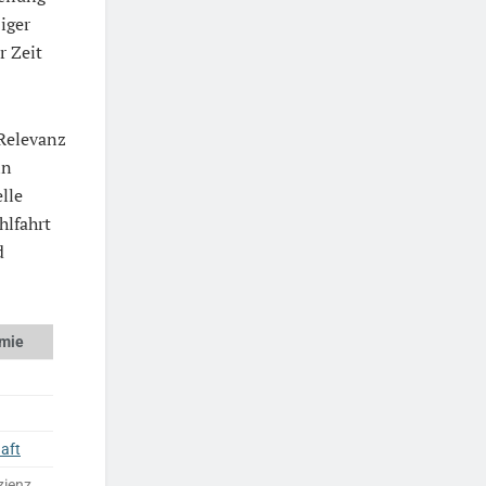
iger
r Zeit
Relevanz
in
lle
hlfahrt
d
omie
aft
zienz