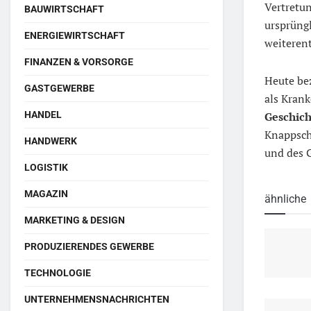
Vertretu
BAUWIRTSCHAFT
ursprüngl
ENERGIEWIRTSCHAFT
weiterent
FINANZEN & VORSORGE
Heute be
GASTGEWERBE
als Kran
HANDEL
Geschich
Knappscha
HANDWERK
und des 
LOGISTIK
MAGAZIN
ähnliche
MARKETING & DESIGN
PRODUZIERENDES GEWERBE
TECHNOLOGIE
UNTERNEHMENSNACHRICHTEN