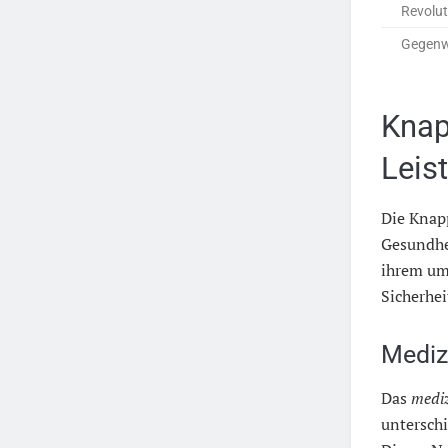
Revolut
Gegenw
Knap
Leis
Die Knapp
Gesundhei
ihrem um
Sicherhei
Mediz
Das
mediz
untersch