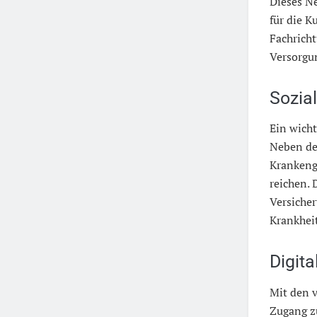
Dieses Ne
für die 
Fachrich
Versorgun
Sozia
Ein wicht
Neben de
Krankeng
reichen.
Versiche
Krankheit
Digita
Mit den v
Zugang z