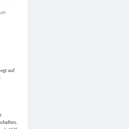
aft-
egt auf
r
r
chaften.