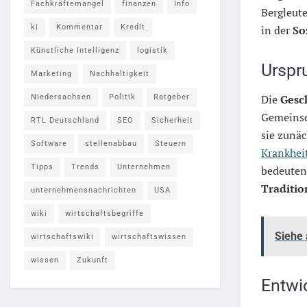
Fachkräftemangel
finanzen
Info
Bergleute
ki
Kommentar
Kredit
in der
So
Künstliche Intelligenz
logistik
Urspr
Marketing
Nachhaltigkeit
Die
Gesc
Niedersachsen
Politik
Ratgeber
Gemeinsc
RTL Deutschland
SEO
Sicherheit
sie zunä
Software
stellenabbau
Steuern
Krankhei
Tipps
Trends
Unternehmen
bedeuten
Traditio
unternehmensnachrichten
USA
wiki
wirtschaftsbegriffe
Siehe
wirtschaftswiki
wirtschaftswissen
wissen
Zukunft
Entwi