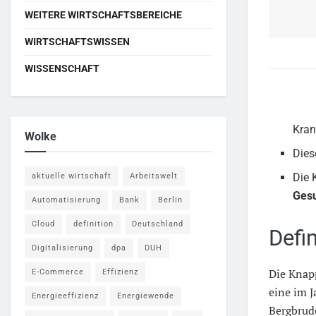
WEITERE WIRTSCHAFTSBEREICHE
WIRTSCHAFTSWISSEN
WISSENSCHAFT
Kran
Wolke
Dies
Die 
aktuelle wirtschaft
Arbeitswelt
Ges
Automatisierung
Bank
Berlin
Cloud
definition
Deutschland
Defi
Digitalisierung
dpa
DUH
Die Knapp
E-Commerce
Effizienz
eine im J
Energieeffizienz
Energiewende
Bergbrude