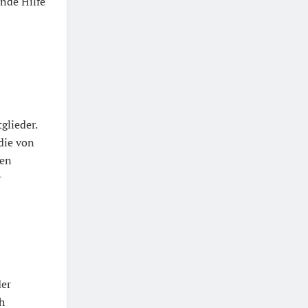
ende Hilfe
glieder.
die von
men
r
der
h