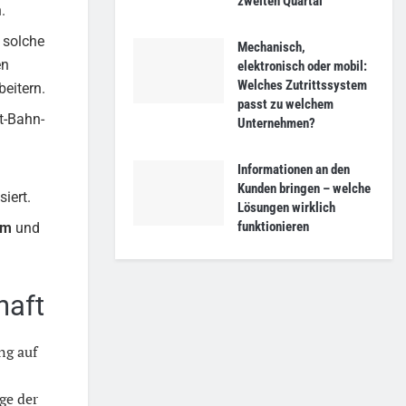
zweiten Quartal
.
 solche
Mechanisch,
en
elektronisch oder mobil:
Welches Zutrittssystem
eitern.
passt zu welchem
t-Bahn-
Unternehmen?
Informationen an den
Kunden bringen – welche
siert.
Lösungen wirklich
funktionieren
em
und
haft
ng auf
ge der