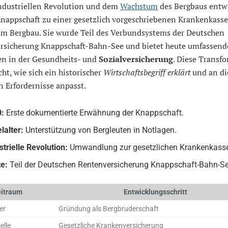
industriellen Revolution und dem
Wachstum
des Bergbaus entwi
Knappschaft zu einer gesetzlich vorgeschriebenen Krankenkasse
 im Bergbau. Sie wurde Teil des Verbundsystems der Deutschen
rsicherung Knappschaft-Bahn-See und bietet heute umfassend
en in der Gesundheits- und
Sozialversicherung
. Diese Transf
cht, wie sich ein historischer
Wirtschaftsbegriff erklärt
und an di
 Erfordernisse anpasst.
0:
Erste dokumentierte Erwähnung der Knappschaft.
elalter:
Unterstützung von Bergleuten in Notlagen.
strielle Revolution:
Umwandlung zur gesetzlichen Krankenkass
e:
Teil der Deutschen Rentenversicherung Knappschaft-Bahn-Se
itraum
Entwicklungsschritt
er
Gründung als Bergbruderschaft
elle
Gesetzliche Krankenversicherung