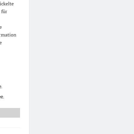
ckelte
 für
e
ormation
e
e.
e.