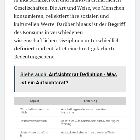
Gesellschaften. Die Art und Weise, wie Menschen
konsumieren, reflektiert ihre sozialen und
kulturellen Werte. Darüber hinaus ist der
Begriff
des Konsums in verschiedenen
wissenschaftlichen Disziplinen unterschiedlich
definiert
und entfaltet eine breit gefächerte
Bedeutungsebene.
Siehe auch
Aufsichtsrat Definition - Was
ist ein Aufsichtsrat?
Aspekt
Erklärung
Wirtschaftswissenscha
Anschaffung privater Konsumgüter durch
ftlich
Haushalte
Betriebswirtschaftlich
Absatz von Gütern, unterstützt durch Marketing und
Werbung
Sozialwissenschaftlic
Ausdruck des Lebensstils und sozialer Werte
h