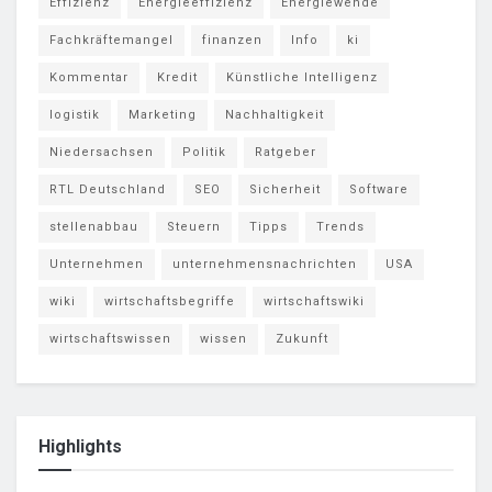
Effizienz
Energieeffizienz
Energiewende
Fachkräftemangel
finanzen
Info
ki
Kommentar
Kredit
Künstliche Intelligenz
logistik
Marketing
Nachhaltigkeit
Niedersachsen
Politik
Ratgeber
RTL Deutschland
SEO
Sicherheit
Software
stellenabbau
Steuern
Tipps
Trends
Unternehmen
unternehmensnachrichten
USA
wiki
wirtschaftsbegriffe
wirtschaftswiki
wirtschaftswissen
wissen
Zukunft
Highlights