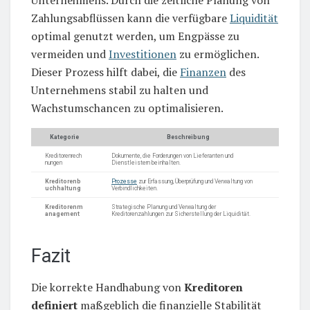
Unternehmens. Durch die zeitliche Planung von
Zahlungsabflüssen kann die verfügbare
Liquidität
optimal genutzt werden, um Engpässe zu
vermeiden und
Investitionen
zu ermöglichen.
Dieser Prozess hilft dabei, die
Finanzen
des
Unternehmens stabil zu halten und
Wachstumschancen zu optimalisieren.
Kategorie
Beschreibung
Kreditorenrech
Dokumente, die Forderungen von Lieferanten und
nungen
Dienstleistern beinhalten.
Kreditorenb
Prozesse
zur Erfassung, Überprüfung und Verwaltung von
uchhaltung
Verbindlichkeiten.
Kreditorenm
Strategische Planung und Verwaltung der
anagement
Kreditorenzahlungen zur Sicherstellung der Liquidität.
Fazit
Die korrekte Handhabung von
Kreditoren
definiert
maßgeblich die finanzielle Stabilität