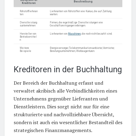
Beschreibung
Kreditoren
Rohstofflieferan
Lieferanten von Rohstoffen wie Kakao, die auf Zahlung
ten
warten.
Dienstleistung
Firmen, die regelmäßige Dienstleistungen wie
sunternehmen
Geschäftsreinigungen erbringen.
Hersteller von
Lieferanten von
Maschinen
, die noch nicht bezahlt sind.
Betriebsmittel
n
Weitere
Energieversorger, Telekommunikationsanbieter, Vermieter,
Beispiele
Beratungsunternehmen, Werbeagenturen.
Kreditoren in der Buchhaltung
Der Bereich der Buchhaltung erfasst und
verwaltet akribisch alle Verbindlichkeiten eines
Unternehmens gegenüber Lieferanten und
Dienstleistern. Dies sorgt nicht nur für eine
strukturierte und nachvollziehbare Übersicht,
sondern ist auch ein wesentlicher Bestandteil des
strategischen Finanzmanagements.