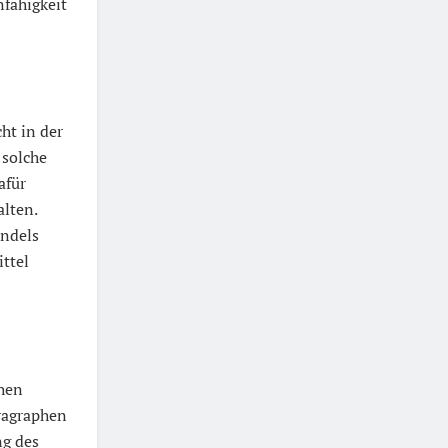
nfähigkeit
ht in der
 solche
afür
lten.
ündels
ittel
chen
ragraphen
ng des