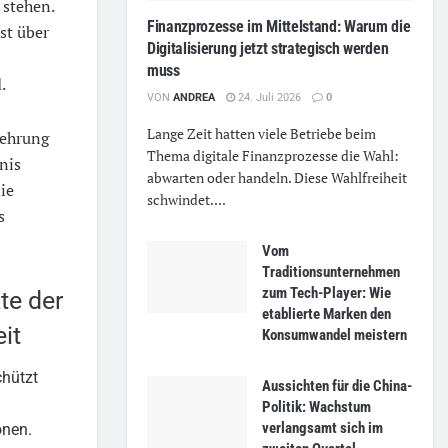
 stehen.
Finanzprozesse im Mittelstand: Warum die
st über
Digitalisierung jetzt strategisch werden
muss
.
VON
ANDREA
24. Juli 2026
0
Lange Zeit hatten viele Betriebe beim
mehrung
Thema digitale Finanzprozesse die Wahl:
nis
abwarten oder handeln. Diese Wahlfreiheit
ie
schwindet....
s
Vom
Traditionsunternehmen
zum Tech-Player: Wie
te der
etablierte Marken den
it
Konsumwandel meistern
hützt
Aussichten für die China-
Politik: Wachstum
verlangsamt sich im
onen.