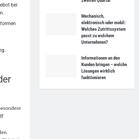
zweiten Quartal
ebot bei
n.
Mechanisch,
elektronisch oder mobil:
eformen
Welches Zutrittssystem
passt zu welchem
Unternehmen?
ng.
Informationen an den
Kunden bringen – welche
Lösungen wirklich
der
funktionieren
sbesondere
ff
den