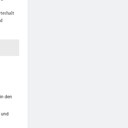
terhalt
ld
in den
n und