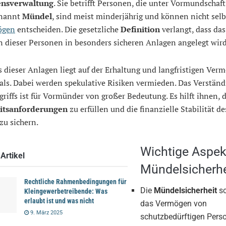
nsverwaltung
. Sie betrifft Personen, die unter Vormundschaft
enannt
Mündel
, sind meist minderjährig und können nicht selb
ögen
entscheiden. Die gesetzliche
Definition
verlangt, dass das
 dieser Personen in besonders sicheren Anlagen angelegt wird
 dieser Anlagen liegt auf der Erhaltung und langfristigen Ver
als. Dabei werden spekulative Risiken vermieden. Das Verständ
griffs ist für Vormünder von großer Bedeutung. Es hilft ihnen, d
itsanforderungen
zu erfüllen und die finanzielle Stabilität de
zu sichern.
Wichtige Aspek
Artikel
Mündelsicherhe
Rechtliche Rahmenbedingungen für
Die
Mündelsicherheit
sc
Kleingewerbetreibende: Was
erlaubt ist und was nicht
das Vermögen von
9. März 2025
schutzbedürftigen Pers