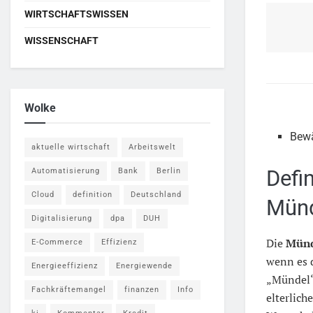
WIRTSCHAFTSWISSEN
WISSENSCHAFT
Wolke
Bew
aktuelle wirtschaft
Arbeitswelt
Defi
Automatisierung
Bank
Berlin
Cloud
definition
Deutschland
Münd
Digitalisierung
dpa
DUH
Die
Münd
E-Commerce
Effizienz
wenn es 
Energieeffizienz
Energiewende
„Mündel“
Fachkräftemangel
finanzen
Info
elterlic