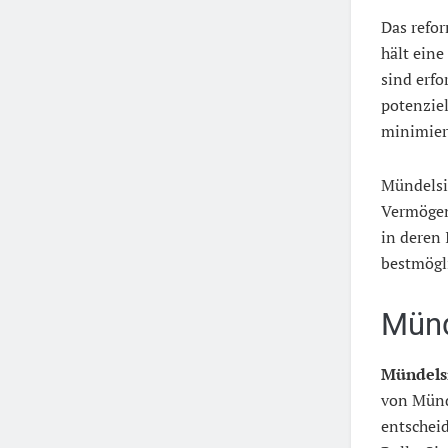
Das refor
hält eine
sind erf
potenzie
minimier
Mündelsic
Vermögen
in deren 
bestmögli
Münd
Mündels
von Münd
entschei