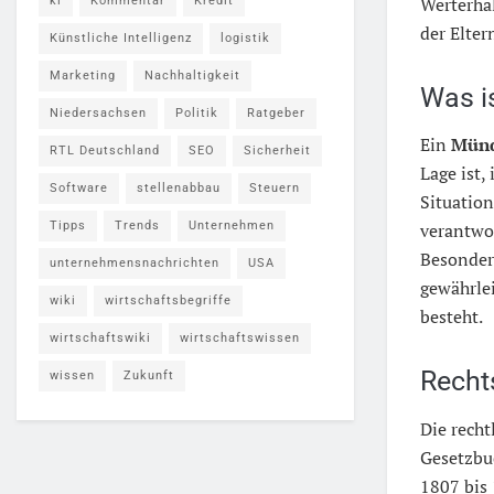
Werterhal
ki
Kommentar
Kredit
der Elter
Künstliche Intelligenz
logistik
Marketing
Nachhaltigkeit
Was i
Niedersachsen
Politik
Ratgeber
Ein
Mün
RTL Deutschland
SEO
Sicherheit
Lage ist,
Software
stellenabbau
Steuern
Situation
Tipps
Trends
Unternehmen
verantwo
Besonde
unternehmensnachrichten
USA
gewährlei
wiki
wirtschaftsbegriffe
besteht.
wirtschaftswiki
wirtschaftswissen
Recht
wissen
Zukunft
Die recht
Gesetzbu
1807 bis 