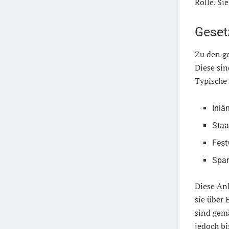
Rolle. Si
Gesetz
Zu den g
Diese si
Typische 
Inlä
Staa
Fest
Spar
Diese Anl
sie über 
sind gemä
jedoch bi