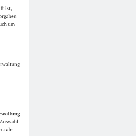
t ist,
Vorgaben
auch um
erwaltung
rwaltung
e Auswahl
ntrale