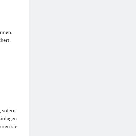
ormen.
hert.
, sofern
Einlagen
nnen sie