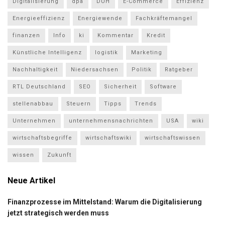
Digitalisierung
dpa
DUH
E-Commerce
Effizienz
Energieeffizienz
Energiewende
Fachkräftemangel
finanzen
Info
ki
Kommentar
Kredit
Künstliche Intelligenz
logistik
Marketing
Nachhaltigkeit
Niedersachsen
Politik
Ratgeber
RTL Deutschland
SEO
Sicherheit
Software
stellenabbau
Steuern
Tipps
Trends
Unternehmen
unternehmensnachrichten
USA
wiki
wirtschaftsbegriffe
wirtschaftswiki
wirtschaftswissen
wissen
Zukunft
Neue Artikel
Finanzprozesse im Mittelstand: Warum die Digitalisierung
jetzt strategisch werden muss