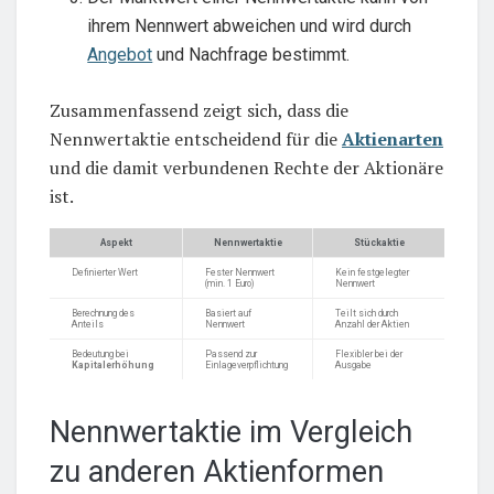
ihrem Nennwert abweichen und wird durch
Angebot
und Nachfrage bestimmt.
Zusammenfassend zeigt sich, dass die
Nennwertaktie entscheidend für die
Aktienarten
und die damit verbundenen Rechte der Aktionäre
ist.
Aspekt
Nennwertaktie
Stückaktie
Definierter Wert
Fester Nennwert
Kein festgelegter
(min. 1 Euro)
Nennwert
Berechnung des
Basiert auf
Teilt sich durch
Anteils
Nennwert
Anzahl der Aktien
Bedeutung bei
Passend zur
Flexibler bei der
Kapitalerhöhung
Einlageverpflichtung
Ausgabe
Nennwertaktie im Vergleich
zu anderen Aktienformen