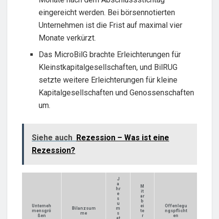
eingereicht werden. Bei börsennotierten
Unternehmen ist die Frist auf maximal vier
Monate verkürzt.
Das MicroBilG brachte Erleichterungen für
Kleinstkapitalgesellschaften, und BilRUG
setzte weitere Erleichterungen für kleine
Kapitalgesellschaften und Genossenschaften
um.
Siehe auch
Rezession – Was ist eine
Rezession?
J
a
M
hr
it
e
ar
s
b
u
Unterneh
ei
Offenlegu
Bilanzsum
m
mensgrö
te
ngspflicht
me
s
ßen
r
en
at