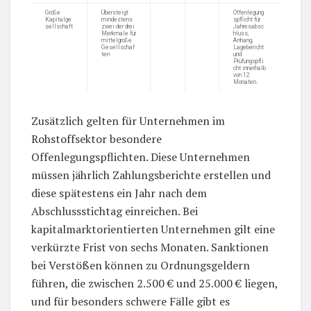
Große
Übersteigt
Offenlegung
Kapitalge
mindestens
spflicht für
sellschaft
zwei der drei
Jahresabsc
Merkmale für
hluss,
mittelgroße
Anhang,
Gesellschaf
Lagebericht
ten
und
Prüfungspfli
cht innerhalb
von 12
Monaten.
Zusätzlich gelten für Unternehmen im
Rohstoffsektor besondere
Offenlegungspflichten. Diese Unternehmen
müssen jährlich Zahlungsberichte erstellen und
diese spätestens ein Jahr nach dem
Abschlussstichtag einreichen. Bei
kapitalmarktorientierten Unternehmen gilt eine
verkürzte Frist von sechs Monaten. Sanktionen
bei Verstößen können zu Ordnungsgeldern
führen, die zwischen 2.500 € und 25.000 € liegen,
und für besonders schwere Fälle gibt es