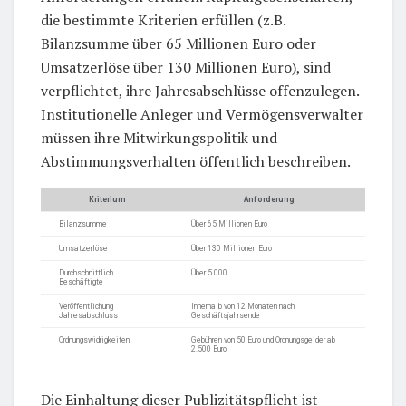
die bestimmte Kriterien erfüllen (z.B.
Bilanzsumme über 65 Millionen Euro oder
Umsatzerlöse über 130 Millionen Euro), sind
verpflichtet, ihre Jahresabschlüsse offenzulegen.
Institutionelle Anleger und Vermögensverwalter
müssen ihre Mitwirkungspolitik und
Abstimmungsverhalten öffentlich beschreiben.
Kriterium
Anforderung
Bilanzsumme
Über 65 Millionen Euro
Umsatzerlöse
Über 130 Millionen Euro
Durchschnittlich
Über 5.000
Beschäftigte
Veröffentlichung
Innerhalb von 12 Monaten nach
Jahresabschluss
Geschäftsjahrsende
Ordnungswidrigkeiten
Gebühren von 50 Euro und Ordnungsgelder ab
2.500 Euro
Die Einhaltung dieser Publizitätspflicht ist