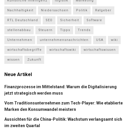
Künstliche Intelligenz
logistik
Marketing
Nachhaltigkeit
Niedersachsen
Politik
Ratgeber
RTL Deutschland
SEO
Sicherheit
Software
stellenabbau
Steuern
Tipps
Trends
Unternehmen
unternehmensnachrichten
USA
wiki
wirtschaftsbegriffe
wirtschaftswiki
wirtschaftswissen
wissen
Zukunft
Neue Artikel
Finanzprozesse im Mittelstand: Warum die Digitalisierung
jetzt strategisch werden muss
Vom Traditionsunternehmen zum Tech-Player: Wie etablierte
Marken den Konsumwandel meistern
Aussichten für die China-Politik: Wachstum verlangsamt sich
im zweiten Quartal