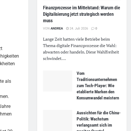
Finanzprozesse im Mittelstand: Warum die
Digitalisierung jetzt strategisch werden
muss
VON
ANDREA
24. Juli 2026
0
Lange Zeit hatten viele Betriebe beim
Thema digitale Finanzprozesse die Wahl:
zt
abwarten oder handeln. Diese Wahlfreiheit
higkeiten
schwindet....
kheiten
Vom
Traditionsunternehmen
te als
zum Tech-Player: Wie
etablierte Marken den
men.
Konsumwandel meistern
 Jahre
Aussichten für die China-
nahmen
Politik: Wachstum
verlangsamt sich im