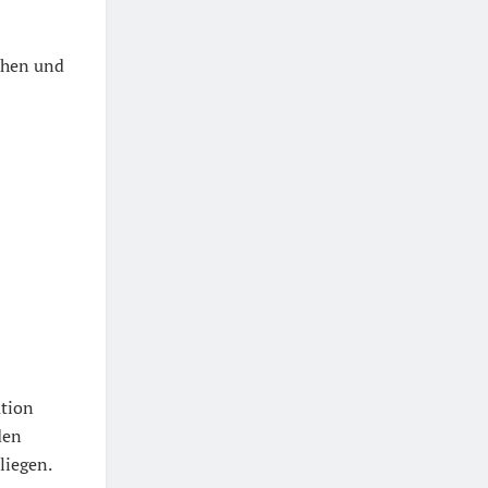
chen und
ation
den
liegen.