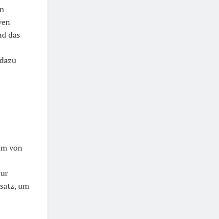
en
ven
nd das
 dazu
rum von
zur
nsatz, um