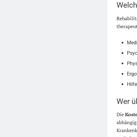
Welche
Rehabili
therapeu
Medi
Psyc
Phys
Ergo
Hilf
Wer ü
Die
Kost
abhängig
Krankenk