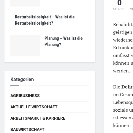
0
SHARES
V
Restarbeitslosigkeit – Was ist die
Restarbeitslosigkeit?
Rehabilit
geistige
Planung – Was ist die
wiederher
Planung?
Erkranku
umfasst v
können un
werden.
Kategorien
Die
Defin
im Gesun
AGRIBUSINESS
Lebensqu
AKTUELLE WIRTSCHAFT
soziale 
ist essen
ARBEITSMARKT & KARRIERE
können.
BAUWIRTSCHAFT