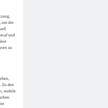
tzung,
, um die
uell
Beruf und
läne
hnen zu
schen,
. Zu den
n, mobile
ischen
von