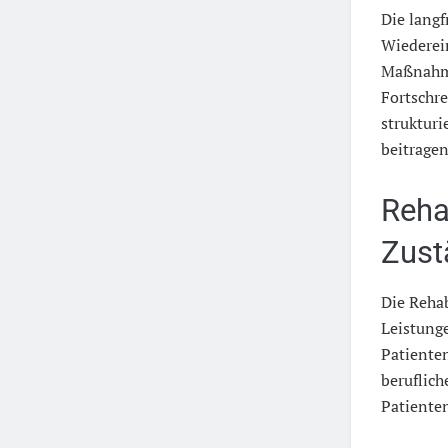
Die langf
Wiederein
Maßnahme
Fortschre
struktur
beitragen
Reha
Zust
Die Rehab
Leistunge
Patiente
beruflich
Patienten