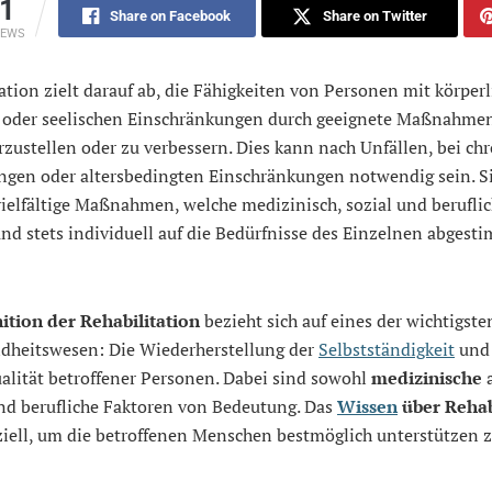
1
Share on Facebook
Share on Twitter
IEWS
ation zielt darauf ab, die Fähigkeiten von Personen mit körperl
n oder seelischen Einschränkungen durch geeignete Maßnahme
zustellen oder zu verbessern. Dies kann nach Unfällen, bei ch
ngen oder altersbedingten Einschränkungen notwendig sein. S
ielfältige Maßnahmen, welche medizinisch, sozial und beruflic
d stets individuell auf die Bedürfnisse des Einzelnen abgest
ition der Rehabilitation
bezieht sich auf eines der wichtigste
dheitswesen: Die Wiederherstellung der
Selbstständigkeit
und
alität betroffener Personen. Dabei sind sowohl
medizinische
a
und berufliche Faktoren von Bedeutung. Das
Wissen
über Rehab
ziell, um die betroffenen Menschen bestmöglich unterstützen 