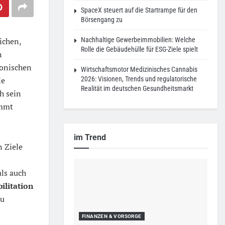
SpaceX steuert auf die Startrampe für den
Börsengang zu
ichen,
Nachhaltige Gewerbeimmobilien: Welche
Rolle die Gebäudehülle für ESG-Ziele spielt
n
ronischen
Wirtschaftsmotor Medizinisches Cannabis
ie
2026: Visionen, Trends und regulatorische
Realität im deutschen Gesundheitsmarkt
h sein
immt
im Trend
n Ziele
ls auch
ilitation
zu
FINANZEN & VORSORGE