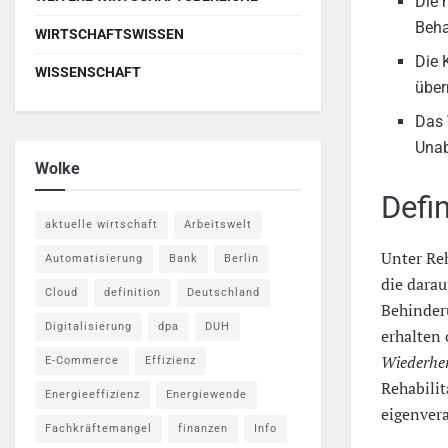
Die 
Beha
WIRTSCHAFTSWISSEN
Die 
WISSENSCHAFT
übe
Das
Unab
Wolke
Defin
aktuelle wirtschaft
Arbeitswelt
Unter Re
Automatisierung
Bank
Berlin
die darau
Cloud
definition
Deutschland
Behinder
Digitalisierung
dpa
DUH
erhalten
Wiederher
E-Commerce
Effizienz
Rehabilit
Energieeffizienz
Energiewende
eigenver
Fachkräftemangel
finanzen
Info