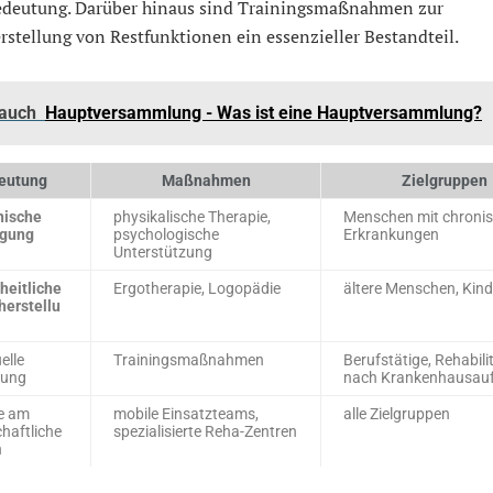
edeutung. Darüber hinaus sind Trainingsmaßnahmen zur
stellung von Restfunktionen ein essenzieller Bestandteil.
 auch
Hauptversammlung - Was ist eine Hauptversammlung?
eutung
Maßnahmen
Zielgruppen
nische
physikalische Therapie,
Menschen mit chroni
gung
psychologische
Erkrankungen
Unterstützung
heitliche
Ergotherapie, Logopädie
ältere Menschen, Kind
herstellu
elle
Trainingsmaßnahmen
Berufstätige, Rehabil
sung
nach Krankenhausauf
be am
mobile Einsatzteams,
alle Zielgruppen
chaftliche
spezialisierte Reha-Zentren
n