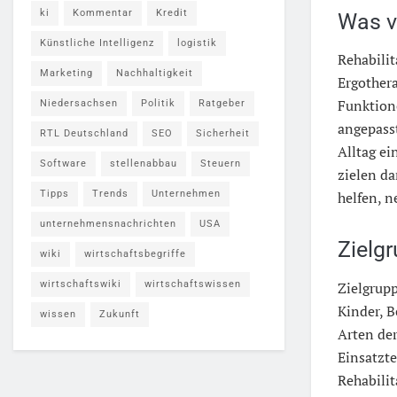
ki
Kommentar
Kredit
Was v
Künstliche Intelligenz
logistik
Rehabilit
Marketing
Nachhaltigkeit
Ergother
Funktio
Niedersachsen
Politik
Ratgeber
angepasst
RTL Deutschland
SEO
Sicherheit
Alltag ei
Software
stellenabbau
Steuern
zielen da
Tipps
Trends
Unternehmen
helfen, n
unternehmensnachrichten
USA
Zielgr
wiki
wirtschaftsbegriffe
Zielgrupp
wirtschaftswiki
wirtschaftswissen
Kinder, 
wissen
Zukunft
Arten de
Einsatzte
Rehabilit