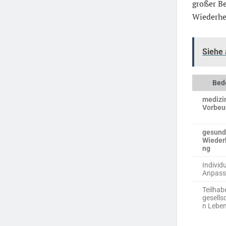
großer B
Wiederher
Siehe
Bed
medizi
Vorbeu
gesund
Wieder
ng
Individu
Anpas
Teilha
gesells
n Lebe