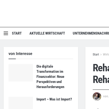
START
AKTUELLE WIRTSCHAFT
UNTERNEHMENSNACHR
von Interesse
Start
Wirt
Reha
Die digitale
Transformation im
Reha
Finanzsektor: Neue
Perspektiven und
Herausforderungen
von
Import – Was ist Import?