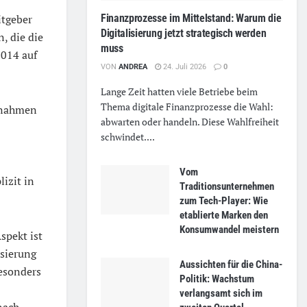
itgeber
Finanzprozesse im Mittelstand: Warum die
Digitalisierung jetzt strategisch werden
, die die
muss
2014 auf
VON
ANDREA
24. Juli 2026
0
Lange Zeit hatten viele Betriebe beim
Thema digitale Finanzprozesse die Wahl:
aßnahmen
abwarten oder handeln. Diese Wahlfreiheit
schwindet....
Vom
izit in
Traditionsunternehmen
zum Tech-Player: Wie
etablierte Marken den
Konsumwandel meistern
spekt ist
isierung
Aussichten für die China-
besonders
Politik: Wachstum
verlangsamt sich im
nach