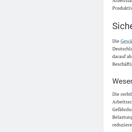
Arbeitsfä
Produktiv
Sich
Die
Gewäh
Deutschla
darauf ab
Beschäfti
Wesen
Die recht
Arbeitssc
Gefährdu
Belastun
reduziere