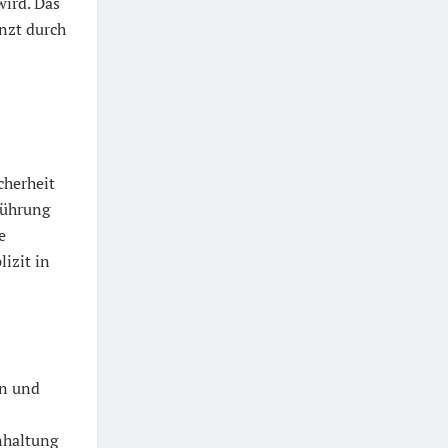
wird. Das
änzt durch
cherheit
führung
e
izit in
en und
nhaltung