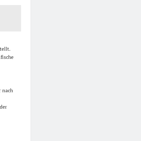
ellt.
fische
r nach
der