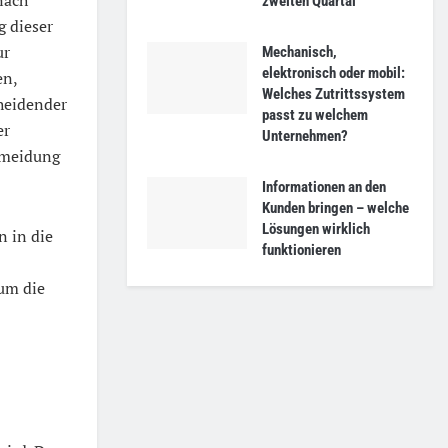
zweiten Quartal
g dieser
ur
Mechanisch,
elektronisch oder mobil:
en,
Welches Zutrittssystem
heidender
passt zu welchem
er
Unternehmen?
rmeidung
Informationen an den
Kunden bringen – welche
Lösungen wirklich
n in die
funktionieren
rum die