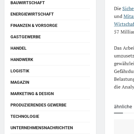
BAUWIRTSCHAFT
Die
Siche
ENERGIEWIRTSCHAFT
und
Mita
Wirtschaf
FINANZEN & VORSORGE
57 Millia
GASTGEWERBE
Das Arbe
HANDEL
umzusetz
HANDWERK
gewährle
Gefährdun
LOGISTIK
Belastung
MAGAZIN
die Anal
MARKETING & DESIGN
PRODUZIERENDES GEWERBE
ähnliche
TECHNOLOGIE
UNTERNEHMENSNACHRICHTEN