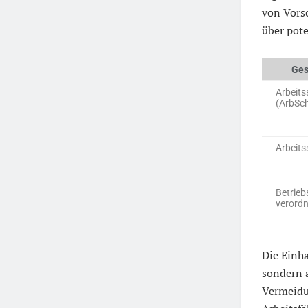
von Vors
über pote
Ges
Arbeits
(ArbSc
Arbeits
Betrieb
verord
Die Einha
sondern a
Vermeidu