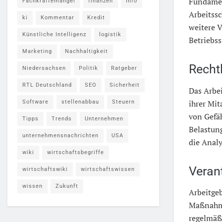
Fundament
Fachkräftemangel
finanzen
Info
Arbeitssc
ki
Kommentar
Kredit
weitere 
Künstliche Intelligenz
logistik
Betriebss
Marketing
Nachhaltigkeit
Recht
Niedersachsen
Politik
Ratgeber
RTL Deutschland
SEO
Sicherheit
Das Arbei
ihrer Mit
Software
stellenabbau
Steuern
von Gefäh
Tipps
Trends
Unternehmen
Belastung
unternehmensnachrichten
USA
die Anal
wiki
wirtschaftsbegriffe
Veran
wirtschaftswiki
wirtschaftswissen
wissen
Zukunft
Arbeitgeb
Maßnahme
regelmäß