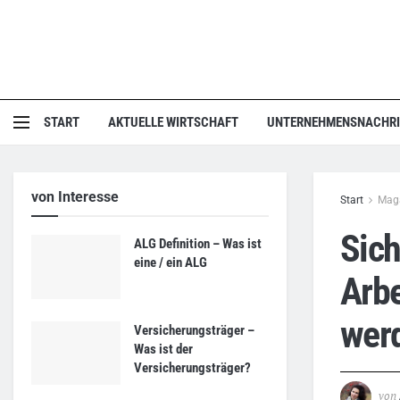
START
AKTUELLE WIRTSCHAFT
UNTERNEHMENSNACHR
von Interesse
Start
Mag
Sich
ALG Definition – Was ist
eine / ein ALG
Arb
werd
Versicherungsträger –
Was ist der
Versicherungsträger?
von