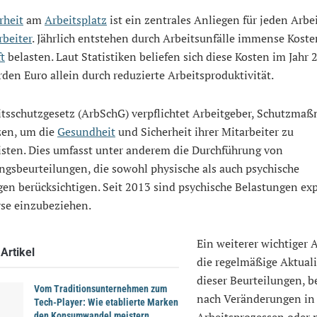
rheit
am
Arbeitsplatz
ist ein zentrales Anliegen für jeden Arbe
rbeiter
. Jährlich entstehen durch Arbeitsunfälle immense Kosten
t
belasten. Laut Statistiken beliefen sich diese Kosten im Jahr 
rden Euro allein durch reduzierte Arbeitsproduktivität.
itsschutzgesetz (ArbSchG) verpflichtet Arbeitgeber, Schutzm
en, um die
Gesundheit
und Sicherheit ihrer Mitarbeiter zu
isten. Dies umfasst unter anderem die Durchführung von
gsbeurteilungen, die sowohl physische als auch psychische
en berücksichtigen. Seit 2013 sind psychische Belastungen expl
yse einzubeziehen.
Ein weiterer wichtiger A
Artikel
die regelmäßige Aktual
dieser Beurteilungen, 
Vom Traditionsunternehmen zum
nach Veränderungen in
Tech-Player: Wie etablierte Marken
Arbeitsprozessen oder 
den Konsumwandel meistern