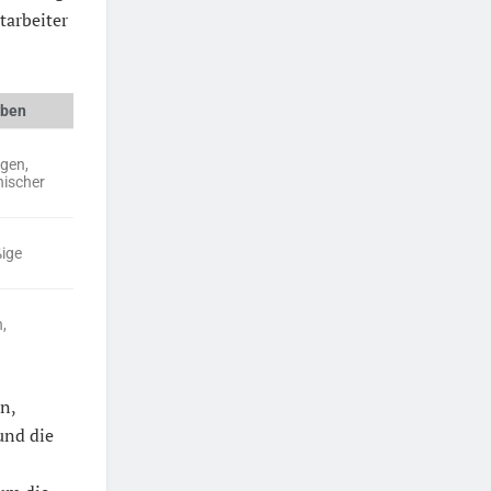
tarbeiter
aben
gen,
hischer
ßige
,
n,
und die