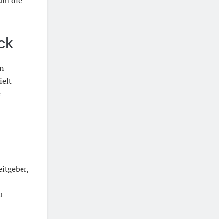
rum die
ck
in
ielt
e
eitgeber,
u