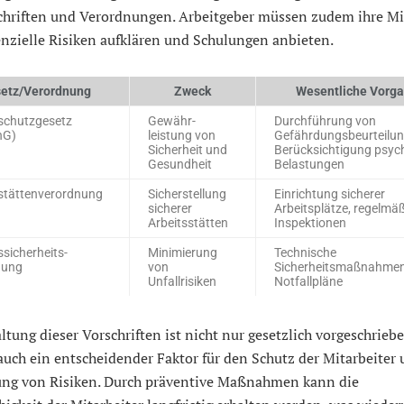
chriften und Verordnungen. Arbeitgeber müssen zudem ihre Mi
nzielle Risiken aufklären und Schulungen anbieten.
etz/Verordnung
Zweck
Wesentliche Vorg
schutzgesetz
Gewähr-
Durchführung von
hG)
leistung von
Gefährdungsbeurteilun
Sicherheit und
Berücksichtigung psyc
Gesundheit
Belastungen
stättenverordnung
Sicherstellung
Einrichtung sicherer
sicherer
Arbeitsplätze, regelmä
Arbeitsstätten
Inspektionen
ssicherheits-
Minimierung
Technische
nung
von
Sicherheitsmaßnahmen
Unfallrisiken
Notfallpläne
ltung dieser Vorschriften ist nicht nur gesetzlich vorgeschriebe
uch ein entscheidender Faktor für den Schutz der Mitarbeiter 
ng von Risiken. Durch präventive Maßnahmen kann die