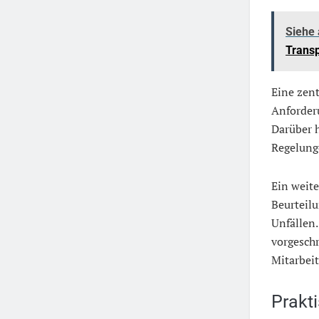
Siehe
Transp
Eine zent
Anforderu
Darüber 
Regelung
Ein weite
Beurteil
Unfällen.
vorgeschr
Mitarbei
Prakt