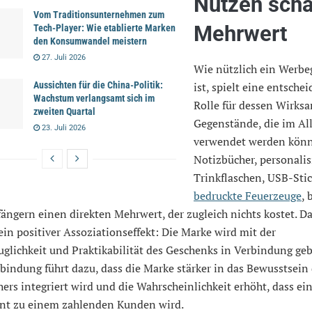
Nutzen scha
Vom Traditionsunternehmen zum
Mehrwert
Tech-Player: Wie etablierte Marken
den Konsumwandel meistern
27. Juli 2026
Wie nützlich ein Werb
ist, spielt eine entsche
Aussichten für die China-Politik:
Wachstum verlangsamt sich im
Rolle für dessen Wirksa
zweiten Quartal
Gegenstände, die im Al
23. Juli 2026
verwendet werden könn
Notizbücher, personalis
Trinkflaschen, USB-Stic
bedruckte Feuerzeuge
, 
ngern einen direkten Mehrwert, der zugleich nichts kostet. D
ein positiver Assoziationseffekt: Die Marke wird mit der
uglichkeit und Praktikabilität des Geschenks in Verbindung geb
bindung führt dazu, dass die Marke stärker in das Bewusstsein
ers integriert wird und die Wahrscheinlichkeit erhöht, dass ei
ent zu einem zahlenden Kunden wird.