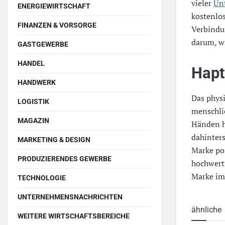
vieler
Un
ENERGIEWIRTSCHAFT
kostenlos
FINANZEN & VORSORGE
Verbindu
darum, w
GASTGEWERBE
HANDEL
Hapt
HANDWERK
Das physi
LOGISTIK
menschli
MAGAZIN
Händen hä
dahinters
MARKETING & DESIGN
Marke pos
PRODUZIERENDES GEWERBE
hochwerti
Marke im
TECHNOLOGIE
UNTERNEHMENSNACHRICHTEN
ähnliche
WEITERE WIRTSCHAFTSBEREICHE