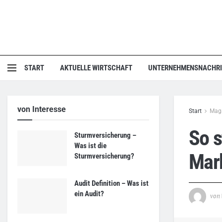
START
AKTUELLE WIRTSCHAFT
UNTERNEHMENSNACHR
von Interesse
Start
Mag
So 
Sturmversicherung –
Was ist die
Mar
Sturmversicherung?
Audit Definition – Was ist
ein Audit?
von