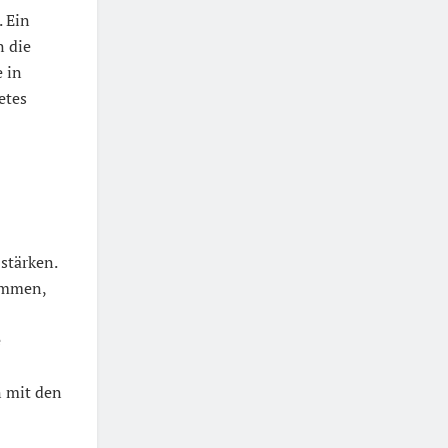
 Ein
n die
 in
etes
n
stärken.
timmen,
e
n mit den