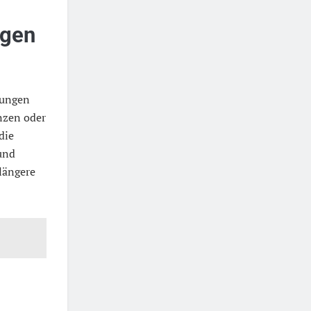
rgen
dungen
enzen oder
die
und
längere