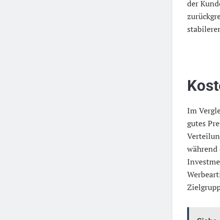
der Kund
zurückgre
stabiler
Kost
Im Vergl
gutes Pre
Verteilu
während 
Investme
Werbearti
Zielgrupp