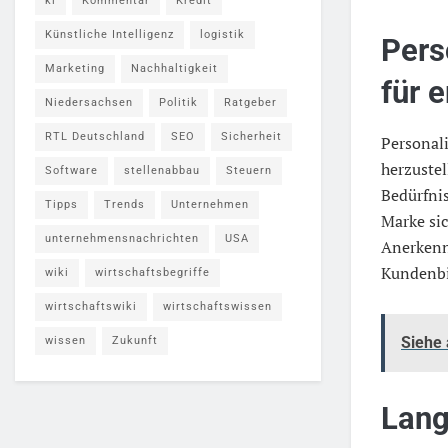
ki
Kommentar
Kredit
Künstliche Intelligenz
logistik
Pers
Marketing
Nachhaltigkeit
für 
Niedersachsen
Politik
Ratgeber
RTL Deutschland
SEO
Sicherheit
Personal
herzustel
Software
stellenabbau
Steuern
Bedürfnis
Tipps
Trends
Unternehmen
Marke si
unternehmensnachrichten
USA
Anerkenn
Kundenbi
wiki
wirtschaftsbegriffe
wirtschaftswiki
wirtschaftswissen
Siehe
wissen
Zukunft
Lang