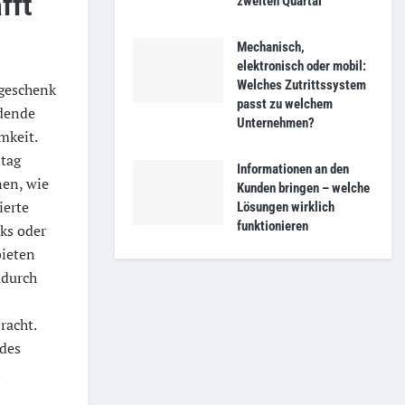
fft
zweiten Quartal
Mechanisch,
elektronisch oder mobil:
Welches Zutrittssystem
egeschenk
passt zu welchem
idende
Unternehmen?
mkeit.
ltag
Informationen an den
en, wie
Kunden bringen – welche
ierte
Lösungen wirklich
funktionieren
ks oder
bieten
adurch
racht.
 des
n