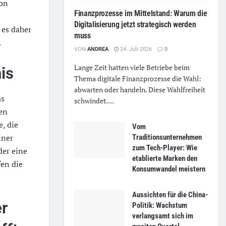
von
Finanzprozesse im Mittelstand: Warum die
Digitalisierung jetzt strategisch werden
 es daher
muss
.
VON
ANDREA
24. Juli 2026
0
Lange Zeit hatten viele Betriebe beim
is
Thema digitale Finanzprozesse die Wahl:
abwarten oder handeln. Diese Wahlfreiheit
as
schwindet....
en
e, die
Vom
iner
Traditionsunternehmen
zum Tech-Player: Wie
der eine
etablierte Marken den
fen die
Konsumwandel meistern
Aussichten für die China-
er
Politik: Wachstum
verlangsamt sich im