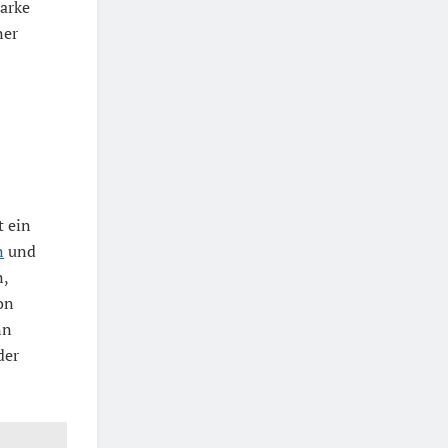
arke
ner
t ein
n
und
n,
on
nn
der