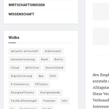
WIRTSCHAFTSWISSEN
WISSENSCHAFT
Wolke
aktuelle wirtschaft
Arbeitswelt
Automatisierung
Bank
Berlin
Cloud
definition
Deutschland
den Empfä
Digitalisierung
dpa
DUH
entsteht 
E-Commerce
Effizienz
Alltagsta
Energieeffizienz
Energiewende
Diese Ver
Verbrauch
Fachkräftemangel
finanzen
Info
Interess