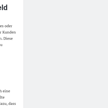
eld
ves oder
er Kunden
n. Diese
zu
h eine
lte
azu, dass