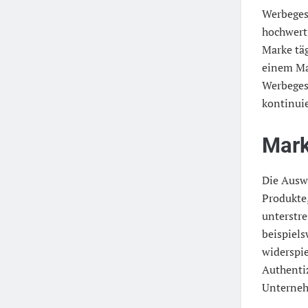
Werbeges
hochwerti
Marke täg
einem Ma
Werbegesc
kontinui
Mark
Die Ausw
Produkte
unterstre
beispiels
widerspi
Authenti
Unterne