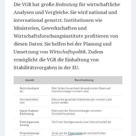
Die VGR hat große
Bedeutung
für wirtschaftliche
Analysen und Vergleiche. Sie wird national und
international genutzt. Institutionen wie
Ministerien, Gewerkschaften und
Wirtschaftsforschungsinstitute profitieren von
diesen Daten. Sie helfen bei der Planung und
Umsetzung von
Wirtschaftspolitik
. Zudem
ermöglicht die VGR die Einhaltung von
Stabilitätsvorgaben in der EU.
Aspekt
Beschreibung
Bruttoinlandsprod
Maß für den Gesamtwert der produzierten Waren und
ukt
Dienstleistungen in einem Land.
Nationaleinkom
Erfasst die gesamten Einkommen, die in einem Land
men
erzielt werden.
Input-Output-
Analysiert die Wechselwirkungen zwischen
Rechnung
Wirtschaftssektoren.
Vermögensrec
Stellt die Vermögenswerte einer Volkswirtschaft dar.
hnung
Finanzierungs
Zeigt, wie die
Finanzierung
der wirtschaftlichen