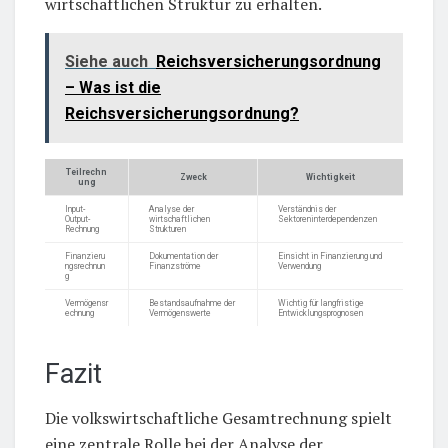
wirtschaftlichen Struktur zu erhalten.
Siehe auch
Reichsversicherungsordnung
– Was ist die
Reichsversicherungsordnung?
Teilrechn
Zweck
Wichtigkeit
ung
Input-
Analyse der
Verständnis der
Output-
wirtschaftlichen
Sektoreninterdependenzen
Rechnung
Strukturen
Finanzieru
Dokumentation der
Einsicht in Finanzierung und
ngsrechnun
Finanzströme
Verwendung
g
Vermögensr
Bestandsaufnahme der
Wichtig für langfristige
echnung
Vermögenswerte
Entwicklungsprognosen
Fazit
Die volkswirtschaftliche Gesamtrechnung spielt
eine zentrale Rolle bei der Analyse der