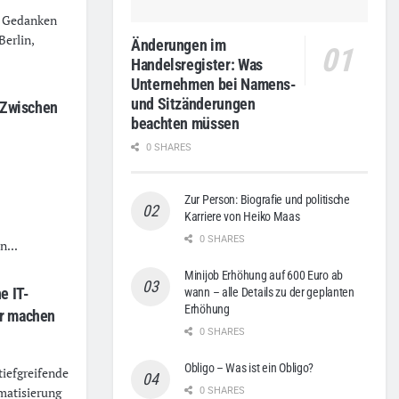
e Gedanken
Berlin,
Änderungen im
Handelsregister: Was
Unternehmen bei Namens-
und Sitzänderungen
: Zwischen
beachten müssen
0 SHARES
Zur Person: Biografie und politische
Karriere von Heiko Maas
0 SHARES
n...
Minijob Erhöhung auf 600 Euro ab
e IT-
wann – alle Details zu der geplanten
Erhöhung
ar machen
0 SHARES
Obligo – Was ist ein Obligo?
tiefgreifende
matisierung
0 SHARES