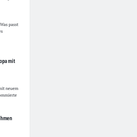
 Was passt
es
ropa mit
 mit neuem
nommierte
nehmen