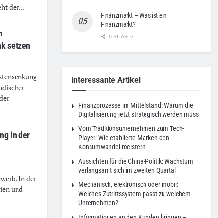
ht der...
Finanzmarkt – Was ist ein
Finanzmarkt?
m
0 SHARES
nk setzen
Kostensenkung
interessante Artikel
ndischer
 der
Finanzprozesse im Mittelstand: Warum die
Digitalisierung jetzt strategisch werden muss
Vom Traditionsunternehmen zum Tech-
ng in der
Player: Wie etablierte Marken den
Konsumwandel meistern
Aussichten für die China-Politik: Wachstum
verlangsamt sich im zweiten Quartal
ewerb. In der
Mechanisch, elektronisch oder mobil:
gien und
Welches Zutrittssystem passt zu welchem
Unternehmen?
Informationen an den Kunden bringen –