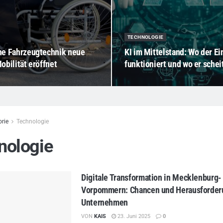
TECHNOLOGIE
e Fahrzeugtechnik neue
KI im Mittelstand: Wo der Ei
bilität eröffnet
funktioniert und wo er schei
rie
Technologie
nologie
Digitale Transformation in Mecklenburg-
Vorpommern: Chancen und Herausforder
Unternehmen
VON
KAIS
23. Juni 2025
0