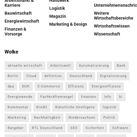
Arbeitsmarkt &
Handwerk
Karriere
Unternehmensnachric
Logistik
Bauwirtschaft
Weitere
Magazin
Wirtschaftsbereiche
Energiewirtschaft
Marketing & Design
Wirtschaftswissen
Finanzen &
Vorsorge
Wissenschaft
Wolke
aktuelle wirtschaft
Arbeitswelt
Automatisierung
Bank
Berlin
Cloud
definition
Deutschland
Digitalisierung
dpa
DUH
E-Commerce
Effizienz
Energieeffizienz
Energiewende
Fachkräftemangel
finanzen
Info
ki
Kommentar
Kredit
Künstliche Intelligenz
logistik
Marketing
Nachhaltigkeit
Niedersachsen
Politik
Ratgeber
RTL Deutschland
SEO
Sicherheit
Software