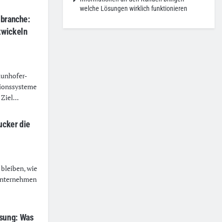
welche Lösungen wirklich funktionieren
nbranche:
twickeln
aunhofer-
tionssysteme
Ziel...
ucker die
 bleiben, wie
 Unternehmen
sung: Was