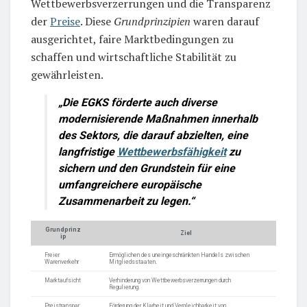
Wettbewerbsverzerrungen und die Transparenz
der
Preise
. Diese
Grundprinzipien
waren darauf
ausgerichtet, faire Marktbedingungen zu
schaffen und wirtschaftliche Stabilität zu
gewährleisten.
„Die EGKS förderte auch diverse
modernisierende Maßnahmen innerhalb
des Sektors, die darauf abzielten, eine
langfristige
Wettbewerbsfähigkeit
zu
sichern und den Grundstein für eine
umfangreichere europäische
Zusammenarbeit zu legen.“
Grundprinz
Ziel
ip
Freier
Ermöglichen des uneingeschränkten Handels zwischen
Warenverkehr
Mitgliedsstaaten.
Marktaufsicht
Verhinderung von Wettbewerbsverzerrungen durch
Regulierung.
Preistranspar
Förderung der Klarheit und Vergleichbarkeit von