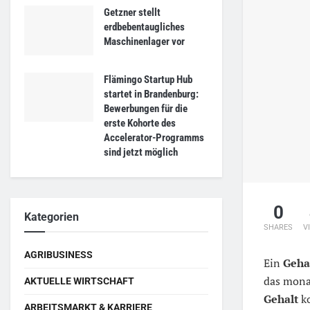
Getzner stellt
erdbebentaugliches
Maschinenlager vor
Flämingo Startup Hub
startet in Brandenburg:
Bewerbungen für die
erste Kohorte des
Accelerator-Programms
sind jetzt möglich
0
Kategorien
SHARES
V
AGRIBUSINESS
Ein
Geha
das mona
AKTUELLE WIRTSCHAFT
Gehalt
ko
ARBEITSMARKT & KARRIERE