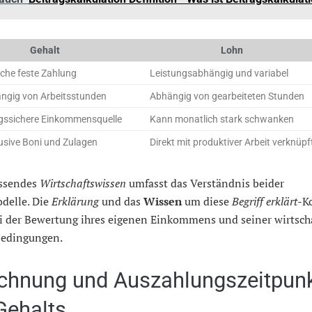
Gehalt
Lohn
che feste Zahlung
Leistungsabhängig und variabel
ngig von Arbeitsstunden
Abhängig von gearbeiteten Stunden
gssichere Einkommensquelle
Kann monatlich stark schwanken
lusive Boni und Zulagen
Direkt mit produktiver Arbeit verknüpf
ssendes
Wirtschaftswissen
umfasst das Verständnis beider
delle. Die
Erklärung
und das
Wissen
um diese
Begriff erklärt
-K
ei der Bewertung ihres eigenen Einkommens und seiner wirtsch
edingungen.
chnung und Auszahlungszeitpun
Gehalts