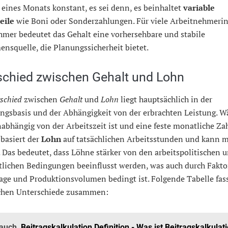
eines Monats konstant, es sei denn, es beinhaltet
variable
eile
wie Boni oder Sonderzahlungen. Für viele Arbeitnehmeri
hmer bedeutet das Gehalt eine vorhersehbare und stabile
nsquelle, die Planungssicherheit bietet.
schied zwischen Gehalt und Lohn
schied
zwischen
Gehalt
und
Lohn
liegt hauptsächlich in der
ngsbasis und der Abhängigkeit von der erbrachten Leistung. 
abhängig von der Arbeitszeit ist und eine feste monatliche Za
, basiert der
Lohn
auf tatsächlichen Arbeitsstunden und kann m
. Das bedeutet, dass Löhne stärker von den arbeitspolitischen 
ftlichen Bedingungen beeinflusst werden, was auch durch Fakto
age und Produktionsvolumen bedingt ist. Folgende Tabelle fass
chen Unterschiede zusammen:
 auch
Beitragskalkulation Definition - Was ist Beitragskalkulat