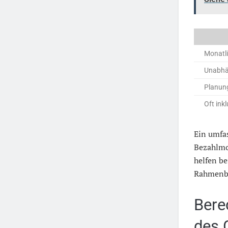
Monatli
Unabhä
Planun
Oft ink
Ein umfa
Bezahlmo
helfen b
Rahmenb
Bere
des 