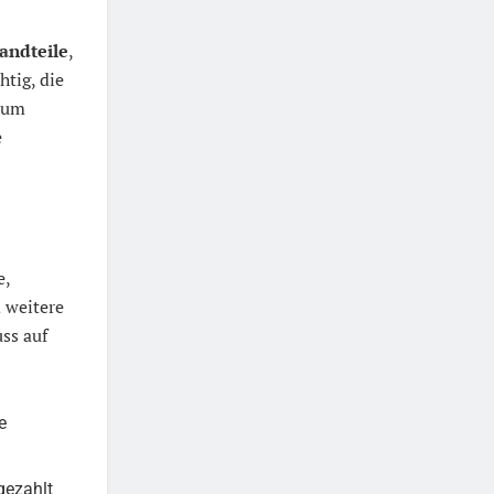
tandteile
,
tig, die
 um
e
e,
 weitere
ss auf
e
gezahlt