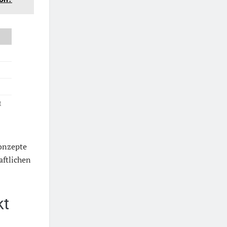
t
onzepte
aftlichen
kt