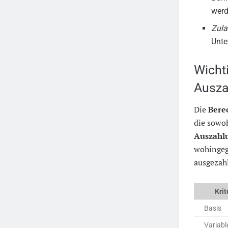
werd
Zul
Unte
Wicht
Ausza
Die
Bere
die sowoh
Auszahl
wohingeg
ausgezahl
Kri
Basis
Variabl