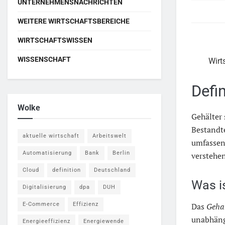
UNTERNEHMENSNACHRICHTEN
WEITERE WIRTSCHAFTSBEREICHE
WIRTSCHAFTSWISSEN
WISSENSCHAFT
Wirt
Defi
Wolke
Gehälter 
Bestandte
aktuelle wirtschaft
Arbeitswelt
umfasse
Automatisierung
Bank
Berlin
verstehen
Cloud
definition
Deutschland
Was is
Digitalisierung
dpa
DUH
E-Commerce
Effizienz
Das
Geha
unabhängi
Energieeffizienz
Energiewende