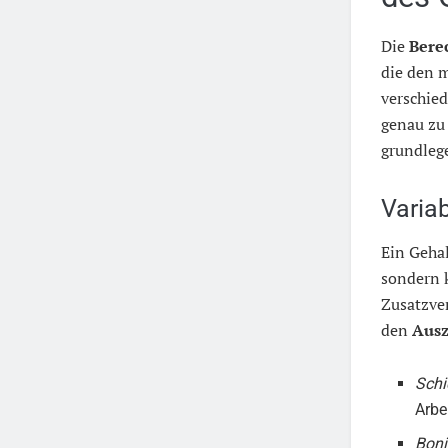
Die
Bere
die den m
verschie
genau zu 
grundleg
Varia
Ein Gehal
sondern 
Zusatzver
den
Ausz
Schi
Arbe
Boni