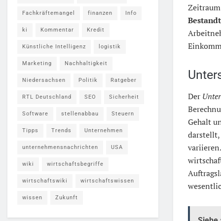
Zeitraum 
Fachkräftemangel
finanzen
Info
Bestandt
ki
Kommentar
Kredit
Arbeitne
Einkomme
Künstliche Intelligenz
logistik
Marketing
Nachhaltigkeit
Unter
Niedersachsen
Politik
Ratgeber
Der
Unter
RTL Deutschland
SEO
Sicherheit
Berechnu
Software
stellenabbau
Steuern
Gehalt un
Tipps
Trends
Unternehmen
darstellt
variieren
unternehmensnachrichten
USA
wirtscha
wiki
wirtschaftsbegriffe
Auftragsl
wirtschaftswiki
wirtschaftswissen
wesentli
wissen
Zukunft
Siehe