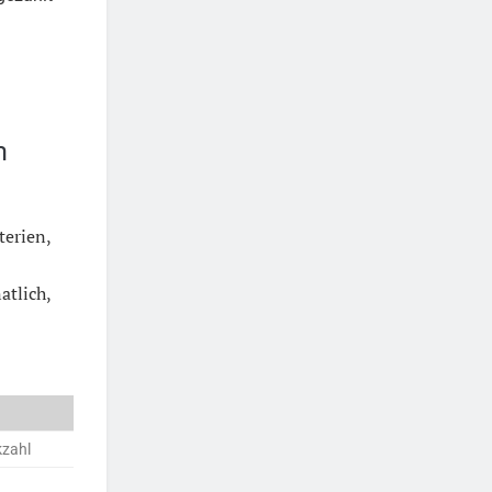
m
terien,
atlich,
kzahl