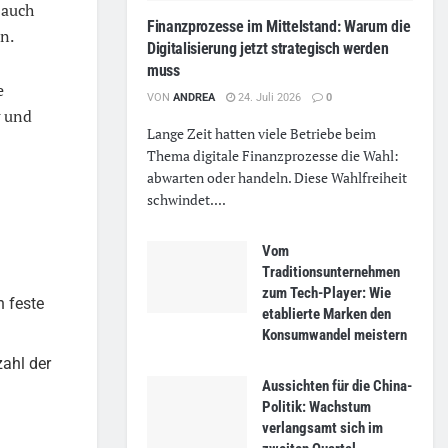
 auch
Finanzprozesse im Mittelstand: Warum die
n.
Digitalisierung jetzt strategisch werden
muss
e
VON
ANDREA
24. Juli 2026
0
g und
Lange Zeit hatten viele Betriebe beim
Thema digitale Finanzprozesse die Wahl:
abwarten oder handeln. Diese Wahlfreiheit
schwindet....
Vom
Traditionsunternehmen
zum Tech-Player: Wie
h feste
etablierte Marken den
Konsumwandel meistern
ahl der
Aussichten für die China-
Politik: Wachstum
verlangsamt sich im