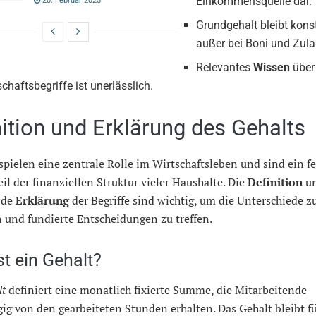
Einkommensquelle dar.
20. Februar 2025
Grundgehalt bleibt kons
außer bei Boni und Zula
Relevantes
Wissen
über
schaftsbegriffe ist unerlässlich.
nition und Erklärung des Gehalts
spielen eine zentrale Rolle im Wirtschaftsleben und sind ein fe
il der finanziellen Struktur vieler Haushalte. Die
Definition
un
nde
Erklärung
der Begriffe sind wichtig, um die Unterschiede z
 und fundierte Entscheidungen zu treffen.
t ein Gehalt?
lt
definiert eine monatlich fixierte Summe, die Mitarbeitende
g von den gearbeiteten Stunden erhalten. Das Gehalt bleibt f