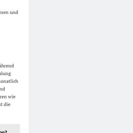
nnen und
Während
hlung
onatlich
und
ren wie
t die
ion?