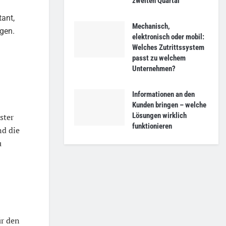
zweiten Quartal
tant,
Mechanisch,
gen.
elektronisch oder mobil:
Welches Zutrittssystem
passt zu welchem
Unternehmen?
Informationen an den
Kunden bringen – welche
Lösungen wirklich
ster
funktionieren
d die
u
ür den