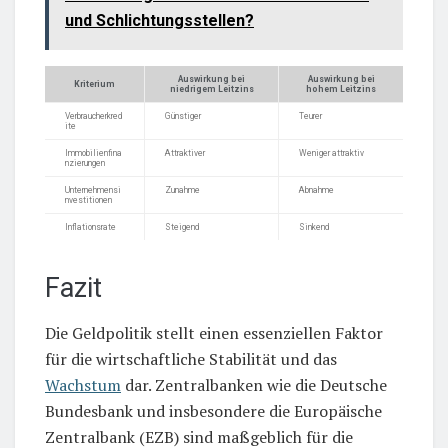
und Schlichtungsstellen?
Auswirkung bei
Auswirkung bei
Kriterium
niedrigem Leitzins
hohem Leitzins
Verbraucherkred
Günstiger
Teurer
ite
Immobilienfina
Attraktiver
Weniger attraktiv
nzierungen
Unternehmensi
Zunahme
Abnahme
nvestitionen
Inflationsrate
Steigend
Sinkend
Fazit
Die Geldpolitik stellt einen essenziellen Faktor
für die wirtschaftliche Stabilität und das
Wachstum
dar. Zentralbanken wie die Deutsche
Bundesbank und insbesondere die Europäische
Zentralbank (EZB) sind maßgeblich für die