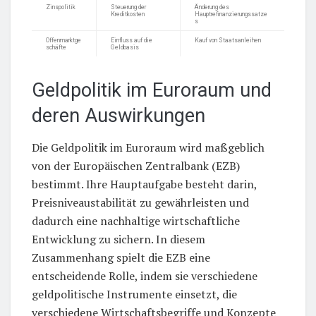
Zinspolitik
Steuerung der
Änderung des
Kreditkosten
Hauptrefinanzierungssatze
s
Offenmarktge
Einfluss auf die
Kauf von Staatsanleihen
schäfte
Geldbasis
Geldpolitik im Euroraum und
deren Auswirkungen
Die Geldpolitik im Euroraum wird maßgeblich
von der Europäischen Zentralbank (EZB)
bestimmt. Ihre Hauptaufgabe besteht darin,
Preisniveaustabilität zu gewährleisten und
dadurch eine nachhaltige wirtschaftliche
Entwicklung zu sichern. In diesem
Zusammenhang spielt die EZB eine
entscheidende Rolle, indem sie verschiedene
geldpolitische Instrumente einsetzt, die
verschiedene Wirtschaftsbegriffe und Konzepte