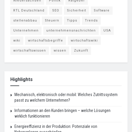
Niedersachsen
Politik
Ratgeber
RTL Deutschland
SEO
Sicherheit
Software
stellenabbau
Steuern
Tipps
Trends
Unternehmen
unternehmensnachrichten
USA
wiki
wirtschaftsbegriffe
wirtschaftswiki
wirtschaftswissen
wissen
Zukunft
Highlights
Mechanisch, elektronisch oder mobil: Welches Zutrittssystem
passt zu welchem Unternehmen?
Informationen an den Kunden bringen – welche Lösungen
wirklich funktionieren
Energieeffizienz in der Produktion: Potenziale von
Nebenanlagen ausschöpfen