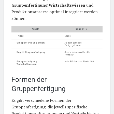
Gruppenfertigung Wirtschaftswissen
und
Produktionsansätze optimal integriert werden
können.
Aspekt
Frogo OHG
Produkt
Stühle
Gruppenfertigung erklärt
Ja, durch getrennte
Fertigungsinseln
Begriff Gruppenfertigung
Spezialisierte und flexible
Produktion
Gruppenfertigung
Hohe Effizienz und Flexibilität
Wirtschaftswissen
Formen der
Gruppenfertigung
Es gibt verschiedene Formen der
Gruppenfertigung, die jeweils spezifische
Produktionsanforderungen und Vorteile bieten.