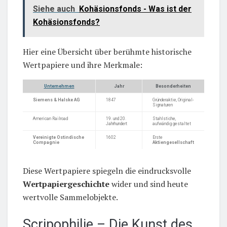
Siehe auch
Kohäsionsfonds - Was ist der
Kohäsionsfonds?
Hier eine Übersicht über berühmte historische
Wertpapiere und ihre Merkmale:
Unternehmen
Jahr
Besonderheiten
Siemens & Halske AG
1847
Gründeraktie, Original-
Signaturen
American Railroad
19. und 20.
Stahlstiche,
Jahrhundert
aufwändig gestaltet
Vereinigte Ostindische
1602
Erste
Compagnie
Aktiengesellschaft
Diese Wertpapiere spiegeln die eindrucksvolle
Wertpapiergeschichte
wider und sind heute
wertvolle Sammelobjekte.
Scripophilie – Die Kunst des