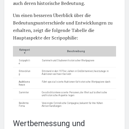
auch deren historische Bedeutung.
Um einen besseren Überblick über die
Bedeutungsunterschiede und Entwicklungen zu
erhalten, zeigt die folgende Tabelle die
Hauptaspekte der Scripophilie:
Kategori
Beschreibung
e
Scripophili
Sammeln und Studieren historischer Wertpapiere
e
Entwicklun
Entstand in den 1970er Jahren in Großbritannien, heutzutage in
g
Auktionen weltweit beliebt
Auktions
Führt spezialisierte Auktionen für historische Wertpapiere durch
haus
Sammler
Geschichtsinteressierte Personen, die Wert auf ästhetische
und historische Aspekte legen
Berühmte
Vereinigte Ostindische Compagnie, bekannt für ihre frühen
Firma
Aktien handlungen
Wertbemessung und