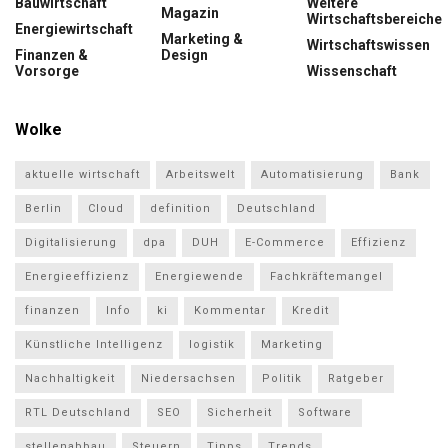
Bauwirtschaft
Weitere
Magazin
Wirtschaftsbereiche
Energiewirtschaft
Marketing &
Wirtschaftswissen
Finanzen &
Design
Vorsorge
Wissenschaft
Wolke
aktuelle wirtschaft
Arbeitswelt
Automatisierung
Bank
Berlin
Cloud
definition
Deutschland
Digitalisierung
dpa
DUH
E-Commerce
Effizienz
Energieeffizienz
Energiewende
Fachkräftemangel
finanzen
Info
ki
Kommentar
Kredit
Künstliche Intelligenz
logistik
Marketing
Nachhaltigkeit
Niedersachsen
Politik
Ratgeber
RTL Deutschland
SEO
Sicherheit
Software
stellenabbau
Steuern
Tipps
Trends