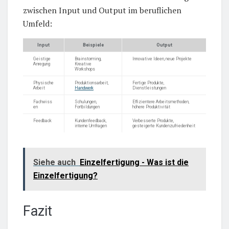
zwischen Input und Output im beruflichen
Umfeld:
Input
Beispiele
Output
Geistige
Brainstorming,
Innovative Ideen, neue Projekte
Anregung
Kreative
Workshops
Physische
Produktionsarbeit,
Fertige Produkte,
Arbeit
Handwerk
Dienstleistungen
Fachwiss
Schulungen,
Effizientere Arbeitsmethoden,
en
Fortbildungen
höhere Produktivität
Feedback
Kundenfeedback,
Verbesserte Produkte,
interne Umfragen
gesteigerte Kundenzufriedenheit
Siehe auch
Einzelfertigung - Was ist die
Einzelfertigung?
Fazit